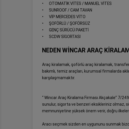
•
OTOMATİK VİTES / MANUEL VİTES
•
SUNROOF / CAM TAVAN
•
VİP MERCEDES VİTO
•
ŞOFÖRLÜ / ŞOFÖRSÜZ
•
GENÇ SÜRÜCÜ PAKETİ
•
SCDW SİGORTASI
NEDEN WİNCAR ARAÇ KİRALAM
Araç kiralamak, şoförlü araç kiralamak, transfer
bakımlı, temiz araçları, kurumsal firmalarda akl
karşılaşmamaktır.
“ Wincar Araç Kiralama Firması Akçakale” 7/24 Mü
sunulur, sigorta ve benzeri eksikleriniz olmaz, sü
memnuniyetine yüksek önem verir, doğru ilkele
Aracı seçmek sizden en uygununu sunmak bizd