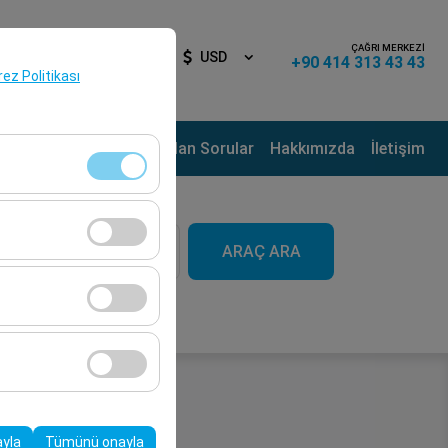
ÇAĞRI MERKEZİ
iş Yap
TR
USD
+90 414 313 43 43
erez Politikası
ama Noktaları
Sık Sorulan Sorular
Hakkımızda
İletişim
aat
klidir. Devre dışı
ARAÇ ARA
09:00
cı davranışları) analiz
tirmek için kullanılır.
kampanyalarımızın
, platformdaki
ayla
Tümünü onayla