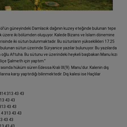
lıgöl’ün güneyindeki Damlacık dağının kuzey eteğinde bulunan tepe
lmak üzere iki bölümden oluşuyor. Kalede Bizans ve İslam dönemine
erisinde iki sütun bulunmaktadır. Bu sütunların yükseklikleri 17.25
 bulunan sütun üzerinde Süryanice yazılar bulunuyor. Bu yazılarda
 oğlu Aftuha. Bu sütunu ve üzerindeki heykeli başbakan Manu kızı
liçe Şalmeth için yaptım.”
arasında hüküm süren Edessa Kralı IX(9). Manu’dur. Kalenin dış
larına karşı yaptırdığı bilinmektedir. Dış kalesi ise Haçlılar
0414 313 43 43
313 43 43
 313 43 43
14 313 43 43
13 43 43
313 43 43