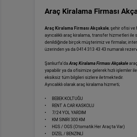
Araç Kiralama Firması Akç
Araç Kiralama Firması Akçakale
; şehir ofisi v
ayrıcalıklı araç kiralama, transfer hizmetleri ile
denildiğinde birçok müşterimiz ve firmalar, in
üzerinden ya da 0414 313 43 43 numaralı rezerv
Şanlıurfa’da
Araç Kiralama Firması Akçakale
araç
yapabilir ya da ofisimize gelerek hızlı işlemler i
eksiksiz tüm bilgileri sizlere iletmektedir.
Ayrıcalıklı olarak araç kiralama hizmeti;
•
BEBEK KOLTUĞU
•
RENT A CAR KASKOLU
•
7/24 YOL YARDIM
•
KM SINIRI 300 KM
•
HGS / OGS (Otomatik Her Araçta Var)
•
DİZEL / BENZİNLİ