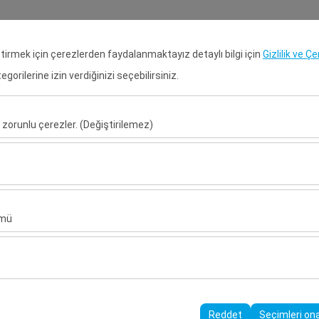
Rezervasyon Ara
Gir
eştirmek için çerezlerden faydalanmaktayız detaylı bilgi için
Gizlilik ve Ç
orilerine izin verdiğinizi seçebilirsiniz.
Anasayfa
Kiralık Araçlar
Kiral
 zorunlu çerezler. (Değiştirilemez)
Alış Tarih & Saat
Bırakış Tarih & S
u şekilde çalışması, güvenlik, oturum yönetimi ve temel işlevler için gere
09:00
sıl kullanıldığını (ziyaretçi sayısı, en çok ziyaret edilen sayfalar, kullanı
ler, web sitesi performansını ölçmek ve kullanıcı deneyimini sürekli iyileş
ümü
alanlarınıza uygun kişiselleştirilmiş reklamlar göstermemize ve reklam 
yısı, tıklama oranı) ölçmemize olanak tanır.
rayüzü ayarlarınızı, dil tercihinizi ve diğer yapılandırmalarınızı koruyarak
nı ve sürekliliğini sağlamak amacıyla kullanılır.
Reddet
Seçimleri on