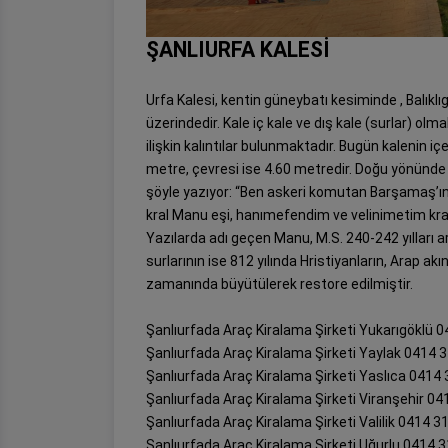
ŞANLIURFA KALESİ
Urfa Kalesi, kentin güneybatı kesiminde , Balık
üzerindedir. Kale iç kale ve dış kale (surlar) o
ilişkin kalıntılar bulunmaktadır. Bugün kalenin iç
metre, çevresi ise 4.60 metredir. Doğu yönünde
şöyle yazıyor: “Ben askeri komutan Barşamaş’ın
kral Manu eşi, hanımefendim ve velinimetim kra
Yazılarda adı geçen Manu, M.S. 240-242 yılları 
surlarının ise 812 yılında Hristiyanların, Arap akın
zamanında büyütülerek restore edilmiştir.
Şanlıurfada Araç Kiralama Şirketi Yukarıgöklü 
Şanlıurfada Araç Kiralama Şirketi Yaylak 0414 
Şanlıurfada Araç Kiralama Şirketi Yaslıca 0414
Şanlıurfada Araç Kiralama Şirketi Viranşehir 04
Şanlıurfada Araç Kiralama Şirketi Valilik 0414 3
Şanlıurfada Araç Kiralama Şirketi Uğurlu 0414 