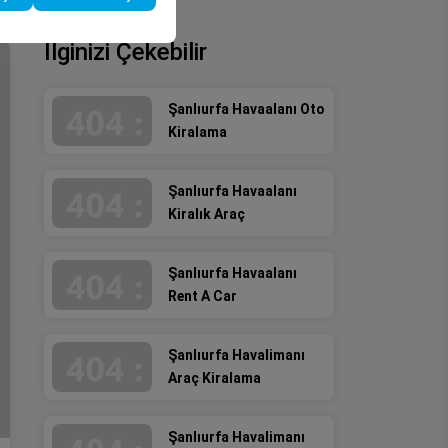
İlginizi Çekebilir
Şanlıurfa Havaalanı Oto
Kiralama
Şanlıurfa Havaalanı
Kiralık Araç
Şanlıurfa Havaalanı
Rent A Car
Şanlıurfa Havalimanı
Araç Kiralama
Şanlıurfa Havalimanı