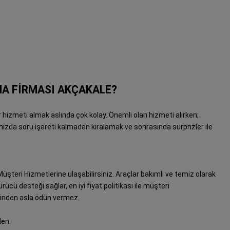
A FİRMASI AKÇAKALE?
 hizmeti almak aslında çok kolay. Önemli olan hizmeti alırken;
ınızda soru işareti kalmadan kiralamak ve sonrasında sürprizler ile
şteri Hizmetlerine ulaşabilirsiniz. Araçlar bakımlı ve temiz olarak
rücü desteği sağlar, en iyi fiyat politikası ile müşteri
rinden asla ödün vermez.
en.