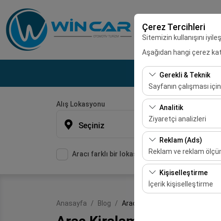
Çerez Tercihleri
Sitemizin kullanışını iyil
Aşağıdan hangi çerez kateg
Gerekli & Teknik
Sayfanın çalışması için
Alış Lokasyonu
Bu çerezler sitenin doğr
Analitik
bırakılamaz.
Ziyaretçi analizleri
Seçiniz
Bu çerezler, sitemizin na
Reklam (Ads)
etmemizi sağlar. Bu veri
Reklam ve reklam ölç
Aracı farklı bir lokasyona bırakacağım
Bu çerezler, size ilgi 
Kişiselleştirme
etkinliğini (gösterim sa
İçerik kişiselleştirme
Bu çerezler, kullanıcı a
Anasayfa
Blog
Araç Kiralama Firması Akçakale
deneyiminizin tutarlılığı