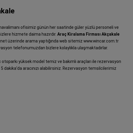
akale
e havalimanı ofisimiz günün her saatinde güler yüzlü personeli ve
 sizlere hizmete daima hazırdır.
Araç Kiralama Firması Akçakale
ternet üzerinde arama yaptığında web sitemiz www.wincar.com.tr
asyon telefonumuzdan bizlere kolaylıkla ulaşmaktadırlar.
 otoparkı yüksek model temiz ve bakımlı araçları ile rezervasyon
le 5 dakika’da aracınızı alabilirsiniz. Rezervasyon temsilcilerimiz