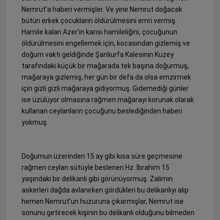
Nemrut’a haberi vermişler. Ve yine Nemrut doğacak
bütün erkek çocukların öldürülmesini emri vermiş.
Hamile kalan Azer’in karısı hamileliğini, çocuğunun
öldürülmesini engellemek için, kocasından gizlemiş ve
doğum vakti geldiğinde Şanlıurfa Kalesinin Kuzey
tarafındaki küçük bir mağarada tek başına doğurmuş,
mağaraya gizlemiş, her gün bir defa da olsa emzirmek
için gizli gizli mağaraya gidiyormuş. Gidemediği günler
ise üzülüyor olmasına rağmen mağarayı korunak olarak
kullanan ceylanların çocuğunu beslediğinden haberi
yokmuş.
Doğumun üzerinden 15 ay gibi kısa süre geçmesine
rağmen ceylan sütüyle beslenen Hz. İbrahim 15
yaşındaki bir delikanlı gibi görünüyormuş. Zalimin
askerleri dağda avlanırken gördükleri bu delikanlıyı alıp
hemen Nemrut’un huzuruna çıkarmışlar, Nemrut ise
sonunu getirecek kişinin bu delikanlı olduğunu bilmeden