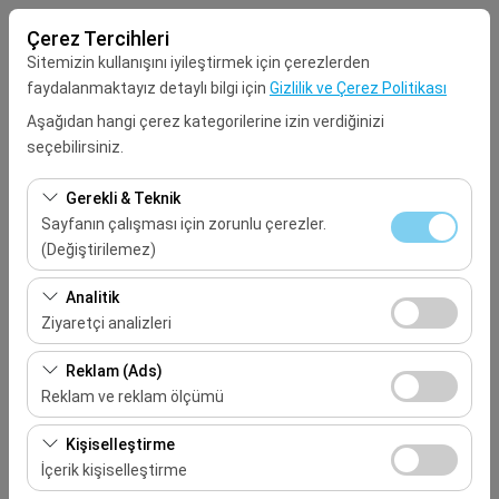
Çerez Tercihleri
Sitemizin kullanışını iyileştirmek için çerezlerden
faydalanmaktayız detaylı bilgi için
Gizlilik ve Çerez Politikası
Aşağıdan hangi çerez kategorilerine izin verdiğinizi
seçebilirsiniz.
Alış Lokasyonu
Gerekli & Teknik
Seçiniz
Sayfanın çalışması için zorunlu çerezler.
(Değiştirilemez)
Aracı farklı bir lokasyona bırakacağım
Bu çerezler sitenin doğru şekilde çalışması, güvenlik,
Analitik
oturum yönetimi ve temel işlevler için gereklidir. Devre
Ziyaretçi analizleri
Alış Tarih & Saat
dışı bırakılamaz.
Bu çerezler, sitemizin nasıl kullanıldığını (ziyaretçi sayısı,
Reklam (Ads)
09:00
en çok ziyaret edilen sayfalar, kullanıcı davranışları)
Reklam ve reklam ölçümü
analiz etmemizi sağlar. Bu veriler, web sitesi
Bırakış Tarih & Saat
Bu çerezler, size ilgi alanlarınıza uygun kişiselleştirilmiş
performansını ölçmek ve kullanıcı deneyimini sürekli
Kişiselleştirme
reklamlar göstermemize ve reklam kampanyalarımızın
iyileştirmek için kullanılır.
İçerik kişiselleştirme
09:00
etkinliğini (gösterim sayısı, tıklama oranı) ölçmemize