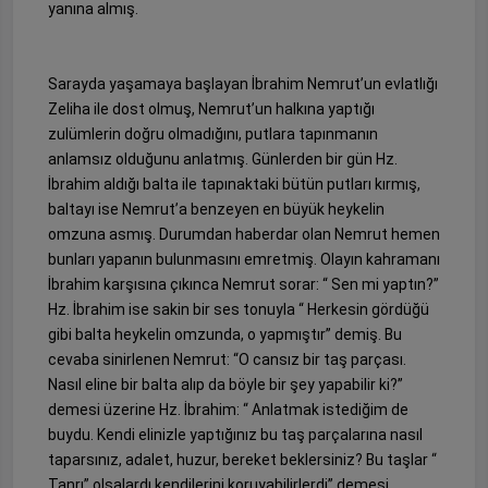
yanına almış.
Sarayda yaşamaya başlayan İbrahim Nemrut’un evlatlığı
Zeliha ile dost olmuş, Nemrut’un halkına yaptığı
zulümlerin doğru olmadığını, putlara tapınmanın
anlamsız olduğunu anlatmış. Günlerden bir gün Hz.
İbrahim aldığı balta ile tapınaktaki bütün putları kırmış,
baltayı ise Nemrut’a benzeyen en büyük heykelin
omzuna asmış. Durumdan haberdar olan Nemrut hemen
bunları yapanın bulunmasını emretmiş. Olayın kahramanı
İbrahim karşısına çıkınca Nemrut sorar: “ Sen mi yaptın?”
Hz. İbrahim ise sakin bir ses tonuyla “ Herkesin gördüğü
gibi balta heykelin omzunda, o yapmıştır” demiş. Bu
cevaba sinirlenen Nemrut: “O cansız bir taş parçası.
Nasıl eline bir balta alıp da böyle bir şey yapabilir ki?”
demesi üzerine Hz. İbrahim: “ Anlatmak istediğim de
buydu. Kendi elinizle yaptığınız bu taş parçalarına nasıl
taparsınız, adalet, huzur, bereket beklersiniz? Bu taşlar “
Tanrı” olsalardı kendilerini koruyabilirlerdi” demesi