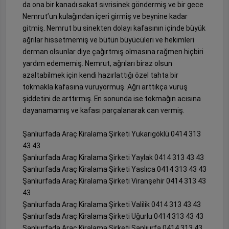
da ona bir kanadı sakat sivrisinek göndermiş ve bir gece
Nemrut’un kulağından içeri girmiş ve beynine kadar
gitmiş. Nemrut bu sinekten dolayı kafasının içinde büyük
ağrılar hissetmemiş ve bütün büyücüleri ve hekimleri
derman olsunlar diye çağırtmış olmasına rağmen hiçbiri
yardım edememiş. Nemrut, ağrıları biraz olsun
azaltabilmek için kendi hazırlattığı özel tahta bir
tokmakla kafasına vuruyormuş. Ağrı arttıkça vuruş
şiddetini de arttırmış. En sonunda ise tokmağın acısına
dayanamamış ve kafası parçalanarak can vermiş.
Şanlıurfada Araç Kiralama Şirketi Yukarıgöklü 0414 313
43 43
Şanlıurfada Araç Kiralama Şirketi Yaylak 0414 313 43 43
Şanlıurfada Araç Kiralama Şirketi Yaslıca 0414 313 43 43
Şanlıurfada Araç Kiralama Şirketi Viranşehir 0414 313 43
43
Şanlıurfada Araç Kiralama Şirketi Valilik 0414 313 43 43
Şanlıurfada Araç Kiralama Şirketi Uğurlu 0414 313 43 43
Şanlıurfada Araç Kiralama Şirketi Şanlıurfa 0414 313 43