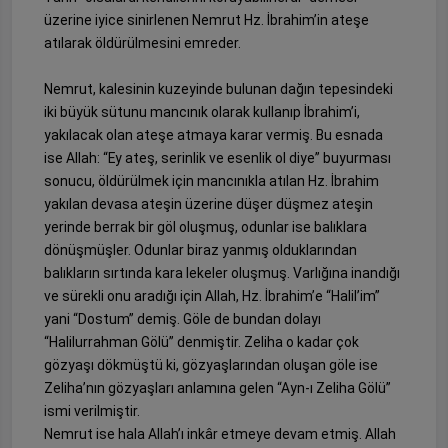
üzerine iyice sinirlenen Nemrut Hz. İbrahim’in ateşe
atılarak öldürülmesini emreder.
Nemrut, kalesinin kuzeyinde bulunan dağın tepesindeki
iki büyük sütunu mancınık olarak kullanıp İbrahim’i,
yakılacak olan ateşe atmaya karar vermiş. Bu esnada
ise Allah: “Ey ateş, serinlik ve esenlik ol diye” buyurması
sonucu, öldürülmek için mancınıkla atılan Hz. İbrahim
yakılan devasa ateşin üzerine düşer düşmez ateşin
yerinde berrak bir göl oluşmuş, odunlar ise balıklara
dönüşmüşler. Odunlar biraz yanmış olduklarından
balıkların sırtında kara lekeler oluşmuş. Varlığına inandığı
ve sürekli onu aradığı için Allah, Hz. İbrahim’e “Halil’im”
yani “Dostum” demiş. Göle de bundan dolayı
“Halilurrahman Gölü” denmiştir. Zeliha o kadar çok
gözyaşı dökmüştü ki, gözyaşlarından oluşan göle ise
Zeliha’nın gözyaşları anlamına gelen “Ayn-ı Zeliha Gölü”
ismi verilmiştir.
Nemrut ise hala Allah’ı inkâr etmeye devam etmiş. Allah