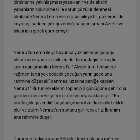
birbirlerine yakınlaşması yasaklanır ve de aksini
yapanların öldürülmesi ile sorun çözülür denmesi
akabinde Nemrut emri vermiş, on aileye bir gözlemci de
koymuş, sadece çok güvendiği başdanışmanı Azer’e ve
ailesi için gerek görmemiştir.
Nemrut’un emri ile yıl boyunca yüz binlerce çocuğu
öldürmenin yanı sıra aileleri de darmadağın etmiştir.
Lakin danışmanları Nemrut’a “ Alınan tüm tedbirlere
rağmen tahtı yok edecek çocuğun yarın gece ana
rahmine düşecek” denmesi üzerine paniğe kapılan
Nemrut “ Bütün erkeklerin toplanıp 2 günlüğüne şehir dışı
gönderilmesini ve şehre girmelerini yasaklamıştır.” Bu
arada çok güvendiği başdanışmanı Azer karısıyla birlikte
olur ve zalim Nemrut’un sonunu getirecek Hz. İbrahim
ana rahmine düşer.
Durumun farkına varan Kâhinler korkmalarına rağmen