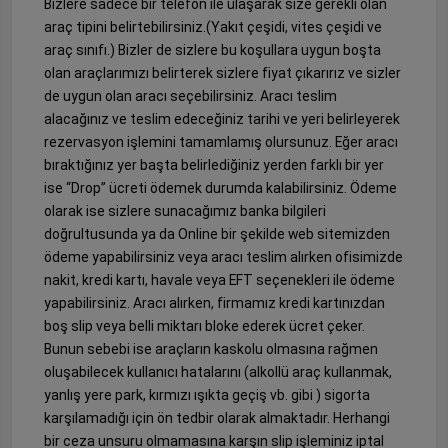
Bizlere sadece bir telefon ile ulaşarak size gerekli olan
araç tipini belirtebilirsiniz.(Yakıt çeşidi, vites çeşidi ve
araç sınıfı.) Bizler de sizlere bu koşullara uygun boşta
olan araçlarımızı belirterek sizlere fiyat çıkarırız ve sizler
de uygun olan aracı seçebilirsiniz. Aracı teslim
alacağınız ve teslim edeceğiniz tarihi ve yeri belirleyerek
rezervasyon işlemini tamamlamış olursunuz. Eğer aracı
bıraktığınız yer başta belirlediğiniz yerden farklı bir yer
ise “Drop” ücreti ödemek durumda kalabilirsiniz. Ödeme
olarak ise sizlere sunacağımız banka bilgileri
doğrultusunda ya da Online bir şekilde web sitemizden
ödeme yapabilirsiniz veya aracı teslim alırken ofisimizde
nakit, kredi kartı, havale veya EFT seçenekleri ile ödeme
yapabilirsiniz. Aracı alırken, firmamız kredi kartınızdan
boş slip veya belli miktarı bloke ederek ücret çeker.
Bunun sebebi ise araçların kaskolu olmasına rağmen
oluşabilecek kullanıcı hatalarını (alkollü araç kullanmak,
yanlış yere park, kırmızı ışıkta geçiş vb. gibi ) sigorta
karşılamadığı için ön tedbir olarak almaktadır. Herhangi
bir ceza unsuru olmamasına karşın slip işleminiz iptal