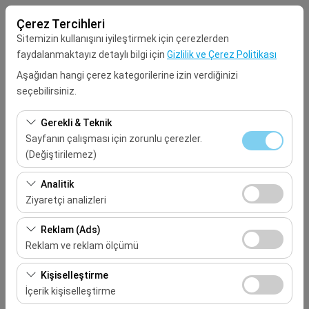
Çerez Tercihleri
Sitemizin kullanışını iyileştirmek için çerezlerden
faydalanmaktayız detaylı bilgi için
Gizlilik ve Çerez Politikası
Aşağıdan hangi çerez kategorilerine izin verdiğinizi
seçebilirsiniz.
Alış Lokasyonu
Gerekli & Teknik
Seçiniz
Sayfanın çalışması için zorunlu çerezler.
(Değiştirilemez)
Aracı farklı bir lokasyona bırakacağım
Bu çerezler sitenin doğru şekilde çalışması, güvenlik,
Analitik
oturum yönetimi ve temel işlevler için gereklidir. Devre
Ziyaretçi analizleri
Alış Tarih & Saat
dışı bırakılamaz.
Bu çerezler, sitemizin nasıl kullanıldığını (ziyaretçi sayısı,
Reklam (Ads)
09:00
en çok ziyaret edilen sayfalar, kullanıcı davranışları)
Reklam ve reklam ölçümü
analiz etmemizi sağlar. Bu veriler, web sitesi
Bırakış Tarih & Saat
Bu çerezler, size ilgi alanlarınıza uygun kişiselleştirilmiş
performansını ölçmek ve kullanıcı deneyimini sürekli
Kişiselleştirme
reklamlar göstermemize ve reklam kampanyalarımızın
iyileştirmek için kullanılır.
İçerik kişiselleştirme
09:00
etkinliğini (gösterim sayısı, tıklama oranı) ölçmemize