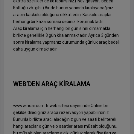
ekstra özellikler de katabilirsiniz.( Navigasyon, Bebek
Koltuğu vb. gibi ) Bir de bunun yanında kiralayacağınız
aracın kaskolu olduğuna dikkat edin. Kaskolu araçlar
herhangi bir kaza sonrası cebinizi korumaktadır.
Araç kiralama için herhangi bir gün sınırı olmamakla
birlikte genellikle 3 gün kiralanmaktadır. Ayrıca 3 günden
sonra kiralama yapmanız durumunda günlük araç bedeli
daha uygun olmaktadır.
WEB’DEN ARAÇ KİRALAMA
www.wincar.com.tr web sitesi sayesinde Online bir
şekilde dilediğiniz araca rezervasyon yapabilirsiniz.
Bununla birlikte aracı alacağınız gün ve saati belirterek
hangi araçlar o gün ve o saatler arası müsait olduğunu,
bu müsait olan araçların aylık, günlük olarak fiyatları ve