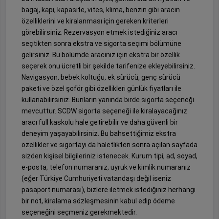
bagaj, kapı, kapasite, vites, klima, benzin gibi aracın
özelliklerini ve kiralanması için gereken kriterleri
görebilirsiniz. Rezervasyon etmek istediğiniz aracı
seçtikten sonra ekstra ve sigorta seçimi bölümüne
gelirsiniz. Bu bölümde aracınız için ekstra bir özellik
seçerek onu ücretli bir şekilde tarifenize ekleyebilirsiniz.
Navigasyon, bebek koltuğu, ek sürücü, genç sürücü
paketi ve özel şoför gibi özellikleri günlük fiyatları ile
kullanabilirsiniz. Bunların yanında birde sigorta seçeneği
mevcuttur. SCDW sigorta seçeneği ile kiralayacağınız
aracı full kaskolu hale getirebilir ve daha güvenli bir
deneyim yaşayabilirsiniz. Bu bahsettiğimiz ekstra
özellikler ve sigortayı da haletlikten sonra açılan sayfada
sizden kişisel bilgileriniz istenecek. Kurum tipi, ad, soyad,
e-posta, telefon numaranız, uyruk ve kimlik numaranız
(eğer Türkiye Cumhuriyeti vatandaşı değil iseniz
pasaport numarası), bizlere iletmek istediğiniz herhangi
bir not, kiralama sözleşmesinin kabul edip ödeme
seçeneğini seçmeniz gerekmektedir.