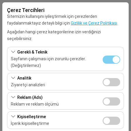
Çerez Tercihleri
Sitemizin kullanışını iyileştirmek için çerezlerden
faydalanmaktayız detaylı bilgi için
Gizlilik ve Çerez Politikası
Aşağıdan hangi çerez kategorilerine izin verdiğinizi
seçebilirsiniz.
Alış Lokasyonu
Gerekli & Teknik
Seçiniz
Sayfanın çalışması için zorunlu çerezler.
(Değiştirilemez)
Aracı farklı bir lokasyona bırakacağım
Bu çerezler sitenin doğru şekilde çalışması, güvenlik,
Analitik
oturum yönetimi ve temel işlevler için gereklidir. Devre
Ziyaretçi analizleri
Alış Tarih & Saat
dışı bırakılamaz.
Bu çerezler, sitemizin nasıl kullanıldığını (ziyaretçi sayısı,
Reklam (Ads)
09:00
en çok ziyaret edilen sayfalar, kullanıcı davranışları)
Reklam ve reklam ölçümü
analiz etmemizi sağlar. Bu veriler, web sitesi
Bırakış Tarih & Saat
Bu çerezler, size ilgi alanlarınıza uygun kişiselleştirilmiş
performansını ölçmek ve kullanıcı deneyimini sürekli
Kişiselleştirme
reklamlar göstermemize ve reklam kampanyalarımızın
iyileştirmek için kullanılır.
İçerik kişiselleştirme
09:00
etkinliğini (gösterim sayısı, tıklama oranı) ölçmemize