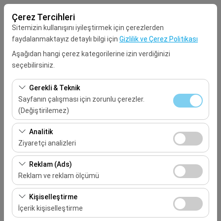
Çerez Tercihleri
Sitemizin kullanışını iyileştirmek için çerezlerden
faydalanmaktayız detaylı bilgi için
Gizlilik ve Çerez Politikası
Aşağıdan hangi çerez kategorilerine izin verdiğinizi
seçebilirsiniz.
Alış Lokasyonu
Gerekli & Teknik
Seçiniz
Sayfanın çalışması için zorunlu çerezler.
(Değiştirilemez)
Aracı farklı bir lokasyona bırakacağım
Bu çerezler sitenin doğru şekilde çalışması, güvenlik,
Analitik
oturum yönetimi ve temel işlevler için gereklidir. Devre
Ziyaretçi analizleri
Alış Tarih & Saat
dışı bırakılamaz.
Bu çerezler, sitemizin nasıl kullanıldığını (ziyaretçi sayısı,
Reklam (Ads)
09:00
en çok ziyaret edilen sayfalar, kullanıcı davranışları)
Reklam ve reklam ölçümü
analiz etmemizi sağlar. Bu veriler, web sitesi
Bırakış Tarih & Saat
Bu çerezler, size ilgi alanlarınıza uygun kişiselleştirilmiş
performansını ölçmek ve kullanıcı deneyimini sürekli
Kişiselleştirme
reklamlar göstermemize ve reklam kampanyalarımızın
iyileştirmek için kullanılır.
İçerik kişiselleştirme
09:00
etkinliğini (gösterim sayısı, tıklama oranı) ölçmemize