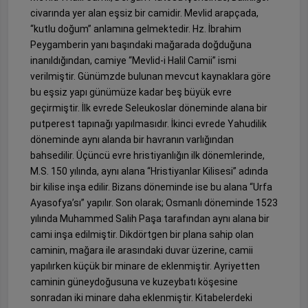
civarında yer alan eşsiz bir camidir. Mevlid arapçada,
“kutlu doğum” anlamına gelmektedir. Hz. İbrahim
Peygamberin yanı başındaki mağarada doğduğuna
inanıldığından, camiye “Mevlid-i Halil Camii” ismi
verilmiştir. Günümzde bulunan mevcut kaynaklara göre
bu eşsiz yapı günümüze kadar beş büyük evre
geçirmiştir. İlk evrede Seleukoslar döneminde alana bir
putperest tapınağı yapılmasıdır. İkinci evrede Yahudilik
döneminde aynı alanda bir havranın varlığından
bahsedilir. Üçüncü evre hristiyanlığın ilk dönemlerinde,
M.S. 150 yılında, aynı alana “Hristiyanlar Kilisesi” adında
bir kilise inşa edilir. Bizans döneminde ise bu alana “Urfa
Ayasofya’sı” yapılır. Son olarak; Osmanlı döneminde 1523
yılında Muhammed Salih Paşa tarafından aynı alana bir
cami inşa edilmiştir. Dikdörtgen bir plana sahip olan
caminin, mağara ile arasındaki duvar üzerine, camii
yapılırken küçük bir minare de eklenmiştir. Ayriyetten
caminin güneydoğusuna ve kuzeybatı köşesine
sonradan iki minare daha eklenmiştir. Kitabelerdeki