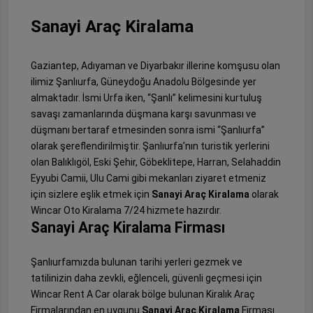
Sanayi Araç Kiralama
Gaziantep, Adıyaman ve Diyarbakır illerine komşusu olan
ilimiz Şanlıurfa, Güneydoğu Anadolu Bölgesinde yer
almaktadır. İsmi Urfa iken, “Şanlı” kelimesini kurtuluş
savaşı zamanlarında düşmana karşı savunması ve
düşmanı bertaraf etmesinden sonra ismi “Şanlıurfa”
olarak şereflendirilmiştir. Şanlıurfa’nın turistik yerlerini
olan Balıklıgöl, Eski Şehir, Göbeklitepe, Harran, Selahaddin
Eyyubi Camii, Ulu Cami gibi mekanları ziyaret etmeniz
için sizlere eşlik etmek için
Sanayi Araç Kiralama
olarak
Wincar Oto Kiralama 7/24 hizmete hazırdır.
Sanayi Araç Kiralama Firması
Şanlıurfamızda bulunan tarihi yerleri gezmek ve
tatilinizin daha zevkli, eğlenceli, güvenli geçmesi için
Wincar Rent A Car olarak bölge bulunan Kiralık Araç
Firmalarından en uygunu
Sanayi Araç Kiralama
Firması