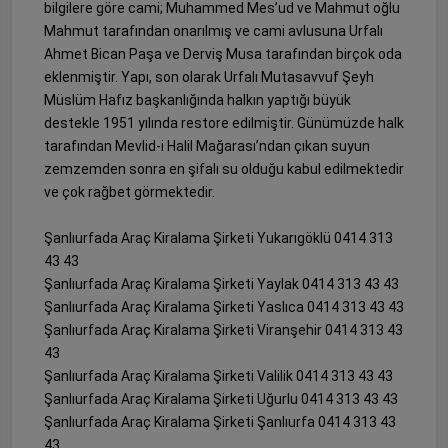
bilgilere göre cami; Muhammed Mes’ud ve Mahmut oğlu
Mahmut tarafından onarılmış ve cami avlusuna Urfalı
Ahmet Bican Paşa ve Derviş Musa tarafından birçok oda
eklenmiştir. Yapı, son olarak Urfalı Mutasavvuf Şeyh
Müslüm Hafız başkanlığında halkın yaptığı büyük
destekle 1951 yılında restore edilmiştir. Günümüzde halk
tarafından Mevlid-i Halil Mağarası’ndan çıkan suyun
zemzemden sonra en şifalı su olduğu kabul edilmektedir
ve çok rağbet görmektedir.
Şanlıurfada Araç Kiralama Şirketi Yukarıgöklü 0414 313
43 43
Şanlıurfada Araç Kiralama Şirketi Yaylak 0414 313 43 43
Şanlıurfada Araç Kiralama Şirketi Yaslıca 0414 313 43 43
Şanlıurfada Araç Kiralama Şirketi Viranşehir 0414 313 43
43
Şanlıurfada Araç Kiralama Şirketi Valilik 0414 313 43 43
Şanlıurfada Araç Kiralama Şirketi Uğurlu 0414 313 43 43
Şanlıurfada Araç Kiralama Şirketi Şanlıurfa 0414 313 43
43