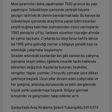
Mısır piramitleri daha yapılmadan 7500 yıl önce bu yapı
yapılmıştır. Göbeklitepe içerisinde yerleşik hayata
geçişin tarihteki ilk izlerini barındırmaktadır. Bu kanıya da
Göbeklitepe içerisinde araştırma yapan bilim insanları
çeşitli buğday kalıntıları bulmasından ötürü varmışlardır.
1983 yılında bir çiftçi, tarlasını sürerken toprağın altında
bir oyma taş bulur. O yıllarda bu olayı biraz hafife alınsa
da 1995 yılına gelindiği zaman o bölgeye yönelik kazı ve
arkeolojik çalışmalar başlamıştır.
Sıradan arkeolojik kazılardan biri gibi sanılan bu çalışma,
zamanla tespit edilen öğelerle insanlık tarihi hakkında
bilinenleri değiştirdi. Kazılarda bulunan; heykeller,
simgeler, taşlar, çizimler, 3 boyutlu oymalar iyice dikkat
çekmeye başladı. Uzun yıllar devam eden çalışmalar ve
her gelişme, arkeoloji dünyasında ve bilim dergilerinde
büyük yankı uyandırmayı başardı. Bölgeyi görmek
isteyenler ve gelişmeleri takip edenler arttı.
Şanlıurfada Araç Kiralama Şirketi Yukarıgöklü 0414 313