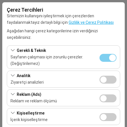
Çerez Tercihleri
Sitemizin kullanışını iyileştirmek için çerezlerden
faydalanmaktayız detaylı bilgi için
Gizlilik ve Çerez Politikası
Aşağıdan hangi çerez kategorilerine izin verdiğinizi
seçebilirsiniz.
Alış Lokasyonu
Gerekli & Teknik
Seçiniz
Sayfanın çalışması için zorunlu çerezler.
(Değiştirilemez)
Aracı farklı bir lokasyona bırakacağım
Bu çerezler sitenin doğru şekilde çalışması, güvenlik,
Analitik
oturum yönetimi ve temel işlevler için gereklidir. Devre
Ziyaretçi analizleri
Alış Tarih & Saat
dışı bırakılamaz.
Bu çerezler, sitemizin nasıl kullanıldığını (ziyaretçi sayısı,
Reklam (Ads)
09:00
en çok ziyaret edilen sayfalar, kullanıcı davranışları)
Reklam ve reklam ölçümü
analiz etmemizi sağlar. Bu veriler, web sitesi
Bırakış Tarih & Saat
Bu çerezler, size ilgi alanlarınıza uygun kişiselleştirilmiş
performansını ölçmek ve kullanıcı deneyimini sürekli
Kişiselleştirme
reklamlar göstermemize ve reklam kampanyalarımızın
iyileştirmek için kullanılır.
İçerik kişiselleştirme
09:00
etkinliğini (gösterim sayısı, tıklama oranı) ölçmemize