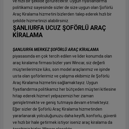
ve hızlı bir şekilde götürecektir. Uygun fiyatlandırma
politikamız sayesinde sizler de size uygun olan Şoförlü
Araç Kiralama hizmetini bizlerden talep ederek hızlı bir
şekilde hizmetinizi alabilirsiniz.
ŞANLIURFA UCUZ ŞOFÖRLÜ ARAÇ
KİRALAMA
ŞANLIURFA MERKEZ ŞOFÖRLÜ ARAÇ KİRALAMA
piyasasında en çok tercih edilen ve lider konumda olan
araç kiralama firması bizler yani Wincar, siz değerli
müşterilerimize lüks, son model araçlarımız ve işinde
usta olan şoförlerimiz ve çalışma ekibimiz ile Şoförlü
Araç Kiralama hizmetini sağlamaktayız. Uygun
fiyatlandırma politikamız her bütçeden müşteri kitlesine
hitap ederek hizmet yelpazemizi her zaman
genişletmekte ve geniş tutmaya devam etmekteyiz.
Eğer sizler de Şoförlü Araç Kiralama hizmetinden
yararlanarak yolculuğunuzu daha keyifli, konforlu, güvenli
ve hızlı bir hale getirmek istiyor iseniz araç kiralama da
tercihiniz bizler, Wincar olacaktır.