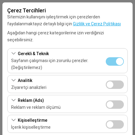
Çerez Tercihleri
Sitemizin kullanışını iyileştirmek için çerezlerden
faydalanmaktayız detaylı bilgi için
Gizlilik ve Çerez Politikası
Aşağıdan hangi çerez kategorilerine izin verdiğinizi
seçebilirsiniz.
Alış Lokasyonu
Gerekli & Teknik
Seçiniz
Sayfanın çalışması için zorunlu çerezler.
(Değiştirilemez)
Aracı farklı bir lokasyona bırakacağım
Bu çerezler sitenin doğru şekilde çalışması, güvenlik,
Analitik
oturum yönetimi ve temel işlevler için gereklidir. Devre
Ziyaretçi analizleri
Alış Tarih & Saat
dışı bırakılamaz.
Bu çerezler, sitemizin nasıl kullanıldığını (ziyaretçi sayısı,
Reklam (Ads)
09:00
en çok ziyaret edilen sayfalar, kullanıcı davranışları)
Reklam ve reklam ölçümü
analiz etmemizi sağlar. Bu veriler, web sitesi
Bırakış Tarih & Saat
Bu çerezler, size ilgi alanlarınıza uygun kişiselleştirilmiş
performansını ölçmek ve kullanıcı deneyimini sürekli
Kişiselleştirme
reklamlar göstermemize ve reklam kampanyalarımızın
iyileştirmek için kullanılır.
İçerik kişiselleştirme
09:00
etkinliğini (gösterim sayısı, tıklama oranı) ölçmemize