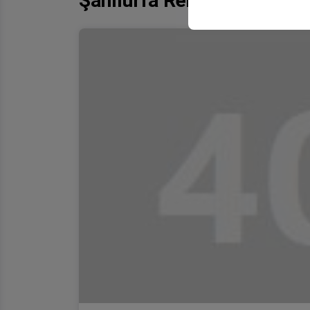
Şanlıurfa Rent A Car Argıl