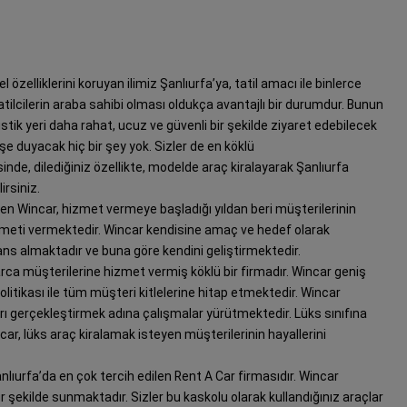
özelliklerini koruyan ilimiz Şanlıurfa’ya, tatil amacı ile binlerce
atilcilerin araba sahibi olması oldukça avantajlı bir durumdur. Bunun
stik yeri daha rahat, ucuz ve güvenli bir şekilde ziyaret edebilecek
işe duyacak hiç bir şey yok. Sizler de en köklü
nde, dilediğiniz özellikte, modelde araç kiralayarak Şanlıurfa
irsiniz.
ren Wincar, hizmet vermeye başladığı yıldan beri müşterilerinin
hizmeti vermektedir. Wincar kendisine amaç ve hedef olarak
ans almaktadır ve buna göre kendini geliştirmektedir.
larca müşterilerine hizmet vermiş köklü bir firmadır. Wincar geniş
litikası ile tüm müşteri kitlelerine hitap etmektedir. Wincar
arı gerçekleştirmek adına çalışmalar yürütmektedir. Lüks sınıfına
ncar, lüks araç kiralamak isteyen müşterilerinin hayallerini
lıurfa’da en çok tercih edilen Rent A Car firmasıdır. Wincar
 şekilde sunmaktadır. Sizler bu kaskolu olarak kullandığınız araçlar