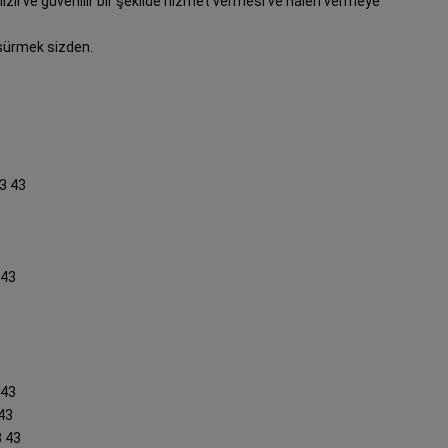
hızlı ve güvenilir bir şekilde hizmet vermesi ve halen vermeye
 sürmek sizden.
3 43
 43
 43
43
3 43