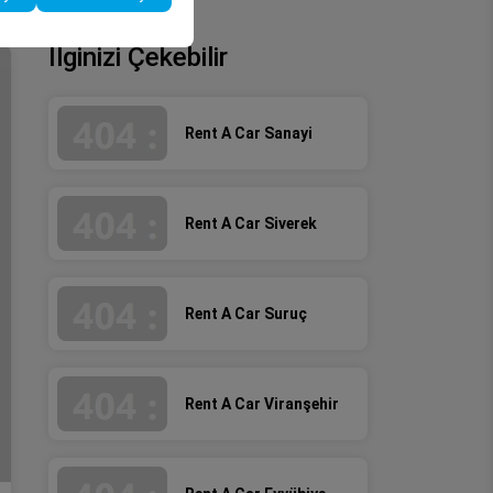
İlginizi Çekebilir
Rent A Car Sanayi
Rent A Car Siverek
Rent A Car Suruç
Rent A Car Viranşehir