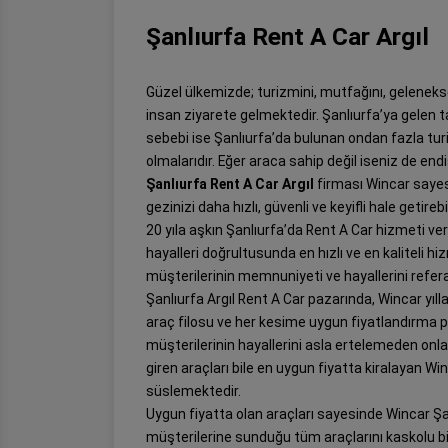
Şanlıurfa Rent A Car Argıl
Güzel ülkemizde; turizmini, mutfağını, geleneksel 
insan ziyarete gelmektedir. Şanlıurfa’ya gelen t
sebebi ise Şanlıurfa’da bulunan ondan fazla turi
olmalarıdır. Eğer araca sahip değil iseniz de end
Şanlıurfa Rent A Car Argıl
firması Wincar sayesi
gezinizi daha hızlı, güvenli ve keyifli hale getirebil
20 yıla aşkın Şanlıurfa’da Rent A Car hizmeti ve
hayalleri doğrultusunda en hızlı ve en kaliteli 
müşterilerinin memnuniyeti ve hayallerini refer
Şanlıurfa Argıl Rent A Car pazarında, Wincar yıl
araç filosu ve her kesime uygun fiyatlandırma po
müşterilerinin hayallerini asla ertelemeden onl
giren araçları bile en uygun fiyatta kiralayan Wi
süslemektedir.
Uygun fiyatta olan araçları sayesinde Wincar Şan
müşterilerine sunduğu tüm araçlarını kaskolu bir