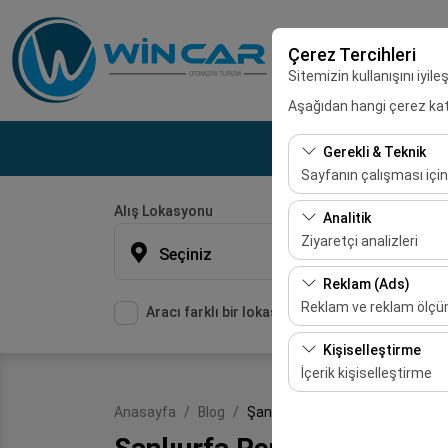
Çerez Tercihleri
Sitemizin kullanışını iyil
Aşağıdan hangi çerez kateg
Gerekli & Teknik
Sayfanın çalışması için
Alış Lokasyonu
Bu çerezler sitenin doğr
Analitik
bırakılamaz.
Ziyaretçi analizleri
Seçiniz
Bu çerezler, sitemizin na
Reklam (Ads)
etmemizi sağlar. Bu veri
Reklam ve reklam ölç
Aracı farklı bir lokasyona bırakacağım
Bu çerezler, size ilgi 
Kişiselleştirme
etkinliğini (gösterim sa
İçerik kişiselleştirme
Bu çerezler, kullanıcı a
Anasayfa
Blog
Şanlıurfa Rent A Car Argıl
deneyiminizin tutarlılığı