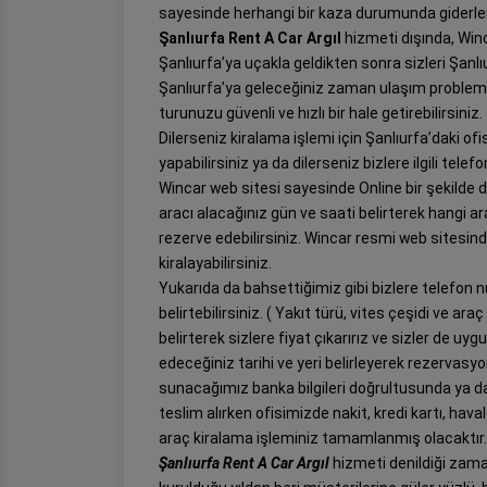
sayesinde herhangi bir kaza durumunda giderler
Şanlıurfa Rent A Car Argıl
hizmeti dışında, Winc
Şanlıurfa’ya uçakla geldikten sonra sizleri Şanl
Şanlıurfa’ya geleceğiniz zaman ulaşım problemleri
turunuzu güvenli ve hızlı bir hale getirebilirsiniz.
Dilerseniz kiralama işlemi için Şanlıurfa’daki of
yapabilirsiniz ya da dilerseniz bizlere ilgili tel
Wincar web sitesi sayesinde Online bir şekilde d
aracı alacağınız gün ve saati belirterek hangi a
rezerve edebilirsiniz. Wincar resmi web sitesind
kiralayabilirsiniz.
Yukarıda da bahsettiğimiz gibi bizlere telefon n
belirtebilirsiniz. ( Yakıt türü, vites çeşidi ve ara
belirterek sizlere fiyat çıkarırız ve sizler de uyg
edeceğiniz tarihi ve yeri belirleyerek rezervas
sunacağımız banka bilgileri doğrultusunda ya da
teslim alırken ofisimizde nakit, kredi kartı, ha
araç kiralama işleminiz tamamlanmış olacaktır
Şanlıurfa Rent A Car Argıl
hizmeti denildiği zama