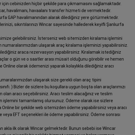
 için cebinizden hiçbir şekilde para çıkmamasını sağlamaktadır.
ar, havalimanı, havaalanı transfer hizmeti de vermektedir.
ıurfa GAP havalimanından alarak dilediğiniz yere götürmektedir.
nizi, sıkıntılarınızı Wincar sayesinde hallederek keyifli Şanlıurfa
isimize gelebilirsiniz. İsterseniz web sitemizden kiralama işlemini
efon numaralarımızdan ulaşarak araç kiralama işleminizi yapabilirsiniz.
ilediğiniz araca rezervasyon yapabilirsiniz. Kiralamak istediğiniz
raçlar o gün ve o saatler arası müsait olduğunu görebilir ve hemen
e Online olarak ödemenizi yaparak kolaylıkla dilediğiniz aracı
umaralarımızdan ulaşarak size gerekli olan araç tipini
ç sınıfı. ) Bizler de sizlere bu koşullara uygun boşta olan araçlarımızı
un olan aracı seçebilirsiniz. Aracı teslim alacağınız ve teslim
yon işlemini tamamlamış olursunuz. Ödeme olarak ise sizlere
 Online bir şekilde web sitemizden ödeme yapabilirsiniz veya aracı
vale veya EFT seçenekleri ile ödeme yapabilirsiniz. Ödeme sonrası
.
n akla ilk olarak Wincar gelmektedir. Bunun sebebi ise Wincar