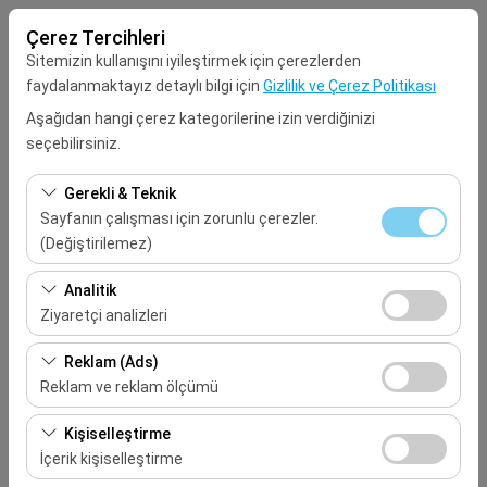
Çerez Tercihleri
Sitemizin kullanışını iyileştirmek için çerezlerden
faydalanmaktayız detaylı bilgi için
Gizlilik ve Çerez Politikası
Aşağıdan hangi çerez kategorilerine izin verdiğinizi
seçebilirsiniz.
Alış Lokasyonu
Gerekli & Teknik
Seçiniz
Sayfanın çalışması için zorunlu çerezler.
(Değiştirilemez)
Aracı farklı bir lokasyona bırakacağım
Bu çerezler sitenin doğru şekilde çalışması, güvenlik,
Analitik
oturum yönetimi ve temel işlevler için gereklidir. Devre
Ziyaretçi analizleri
Alış Tarih & Saat
dışı bırakılamaz.
Bu çerezler, sitemizin nasıl kullanıldığını (ziyaretçi sayısı,
Reklam (Ads)
09:00
en çok ziyaret edilen sayfalar, kullanıcı davranışları)
Reklam ve reklam ölçümü
analiz etmemizi sağlar. Bu veriler, web sitesi
Bırakış Tarih & Saat
Bu çerezler, size ilgi alanlarınıza uygun kişiselleştirilmiş
performansını ölçmek ve kullanıcı deneyimini sürekli
Kişiselleştirme
reklamlar göstermemize ve reklam kampanyalarımızın
iyileştirmek için kullanılır.
İçerik kişiselleştirme
09:00
etkinliğini (gösterim sayısı, tıklama oranı) ölçmemize