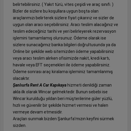
belirtebilirsiniz. ( Yakıt türü, vites çeşidi ve araç sınıfı. )
Bizler de sizlere bu koşullara uygun boşta olan
araçlarımızı belirterek sizlere fiyat çıkarırız ve sizler de
uygun olan aracı seçebilirsiniz. Aracı teslim alacağınız ve
teslim edeceğiniz tarihi ve yeri belirleyerek rezervasyon
işlemini tamamlamış olursunuz. Ödeme olarak ise
sizlere sunacağımız banka bilgileri doğrultusunda ya da
Online bir şekilde web sitemizden ödeme yapabilirsiniz
veya aracı teslim alırken ofisimizde nakit, kredi kartı,
havale veya EFT seçenekleri ile ödeme yapabilirsiniz.
Ödeme sonrası araç kiralama işleminiz tamamlanmış
olacaktır.
Şanlıurfa Rent A Car Kapıkaya
hizmeti denildiği zaman
akla ilk olarak Wincar gelmektedir. Bunun sebebi ise
Wincar kurulduğu yıldan beri müşterilerine güler yüzlü,
hızlı ve güvenilir bir şekilde hizmet vermesi ve halen
vermeye devam etmesidir.
Araçları sunmak bizden Şanlıurfa’mızın keyfini sürmek
sizden.