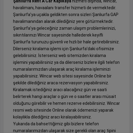
Şanlıurfa Rent A Car Kapıkaya
hizmeti dışında, Wincar,
havalimanı, havaalanı transfer hizmeti de vermektedir.
Şanlıurfa’ya uçakla geldikten sonra sizleri Şanlıurfa GAP
havalimanından alarak dilediğiniz yere götürmektedir.
Şanlıurfa’ya geleceğiniz zaman ulaşım problemlerinizi,
sıkıntılarınızı Wincar sayesinde hallederek keyifli
Şanlıurfa turunuzu güvenli ve hızlı bir hale getirebilirsiniz.
Dilerseniz kiralama işlemi için Şanlıurfa’daki ofisimize
gelebilirsiniz. İsterseniz web sitemizden kiralama
işlemini yapabilirsiniz ya da dilerseniz bizlere ilgili telefon
numaralarımızdan ulaşarak araç kiralama işleminizi
yapabilirsiniz. Wincar web sitesi sayesinde Online bir
şekilde dilediğiniz araca rezervasyon yapabilirsiniz.
Kiralamak istediğiniz aracı alacağınız gün ve saati
belirterek hangi araçlar o gün ve o saatler arası müsait
olduğunu görebilir ve hemen rezerve edebilirsiniz. Wincar
resmi web sitesinde Online olarak ödemenizi yaparak
kolaylıkla dilediğiniz aracı kiralayabilirsiniz.
Yukarıda da bahsettiğimiz gibi bizlere telefon
numaralarımızdan ulaşarak size gerekli olan araç tipini