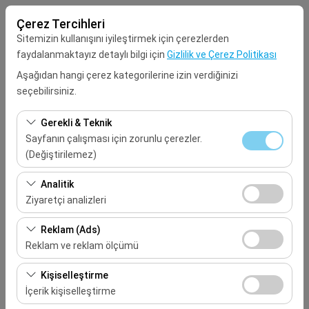
Çerez Tercihleri
Sitemizin kullanışını iyileştirmek için çerezlerden
faydalanmaktayız detaylı bilgi için
Gizlilik ve Çerez Politikası
Aşağıdan hangi çerez kategorilerine izin verdiğinizi
seçebilirsiniz.
Alış Lokasyonu
Gerekli & Teknik
Seçiniz
Sayfanın çalışması için zorunlu çerezler.
(Değiştirilemez)
Aracı farklı bir lokasyona bırakacağım
Bu çerezler sitenin doğru şekilde çalışması, güvenlik,
Analitik
oturum yönetimi ve temel işlevler için gereklidir. Devre
Ziyaretçi analizleri
Alış Tarih & Saat
dışı bırakılamaz.
Bu çerezler, sitemizin nasıl kullanıldığını (ziyaretçi sayısı,
Reklam (Ads)
09:00
en çok ziyaret edilen sayfalar, kullanıcı davranışları)
Reklam ve reklam ölçümü
analiz etmemizi sağlar. Bu veriler, web sitesi
Bırakış Tarih & Saat
Bu çerezler, size ilgi alanlarınıza uygun kişiselleştirilmiş
performansını ölçmek ve kullanıcı deneyimini sürekli
Kişiselleştirme
reklamlar göstermemize ve reklam kampanyalarımızın
iyileştirmek için kullanılır.
İçerik kişiselleştirme
09:00
etkinliğini (gösterim sayısı, tıklama oranı) ölçmemize