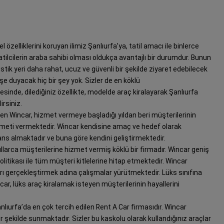
özelliklerini koruyan ilimiz Şanlıurfa’ya, tatil amacı ile binlerce
atilcilerin araba sahibi olması oldukça avantajlı bir durumdur. Bunun
stik yeri daha rahat, ucuz ve güvenli bir şekilde ziyaret edebilecek
işe duyacak hiç bir şey yok. Sizler de en köklü
sinde, dilediğiniz özellikte, modelde araç kiralayarak Şanlıurfa
irsiniz.
ren Wincar, hizmet vermeye başladığı yıldan beri müşterilerinin
hizmeti vermektedir. Wincar kendisine amaç ve hedef olarak
ans almaktadır ve buna göre kendini geliştirmektedir.
llarca müşterilerine hizmet vermiş köklü bir firmadır. Wincar geniş
litikası ile tüm müşteri kitlelerine hitap etmektedir. Wincar
arı gerçekleştirmek adına çalışmalar yürütmektedir. Lüks sınıfına
ncar, lüks araç kiralamak isteyen müşterilerinin hayallerini
lıurfa’da en çok tercih edilen Rent A Car firmasıdır. Wincar
 şekilde sunmaktadır. Sizler bu kaskolu olarak kullandığınız araçlar