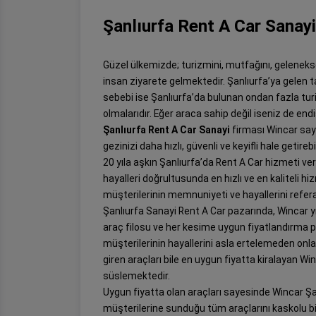
Şanlıurfa Rent A Car Sanayi
Güzel ülkemizde; turizmini, mutfağını, geleneksel 
insan ziyarete gelmektedir. Şanlıurfa’ya gelen t
sebebi ise Şanlıurfa’da bulunan ondan fazla turi
olmalarıdır. Eğer araca sahip değil iseniz de end
Şanlıurfa Rent A Car Sanayi
firması Wincar saye
gezinizi daha hızlı, güvenli ve keyifli hale getirebil
20 yıla aşkın Şanlıurfa’da Rent A Car hizmeti ve
hayalleri doğrultusunda en hızlı ve en kaliteli 
müşterilerinin memnuniyeti ve hayallerini refer
Şanlıurfa Sanayi Rent A Car pazarında, Wincar yı
araç filosu ve her kesime uygun fiyatlandırma po
müşterilerinin hayallerini asla ertelemeden onl
giren araçları bile en uygun fiyatta kiralayan Wi
süslemektedir.
Uygun fiyatta olan araçları sayesinde Wincar Şan
müşterilerine sunduğu tüm araçlarını kaskolu bir