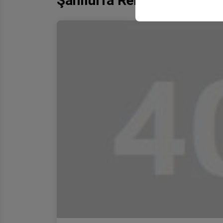
Şanlıurfa Rent A Car Sana