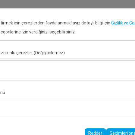
Rezervasyon Ara
Gir
eştirmek için çerezlerden faydalanmaktayız detaylı bilgi için
Gizlilik ve Ç
orilerine izin verdiğinizi seçebilirsiniz.
Anasayfa
Kiralık Araçlar
Kiral
 zorunlu çerezler. (Değiştirilemez)
Alış Tarih & Saat
Bırakış Tarih & S
u şekilde çalışması, güvenlik, oturum yönetimi ve temel işlevler için gere
09:00
sıl kullanıldığını (ziyaretçi sayısı, en çok ziyaret edilen sayfalar, kullanı
ler, web sitesi performansını ölçmek ve kullanıcı deneyimini sürekli iyileş
ümü
alanlarınıza uygun kişiselleştirilmiş reklamlar göstermemize ve reklam 
yısı, tıklama oranı) ölçmemize olanak tanır.
rayüzü ayarlarınızı, dil tercihinizi ve diğer yapılandırmalarınızı koruyarak
nı ve sürekliliğini sağlamak amacıyla kullanılır.
Reddet
Seçimleri on