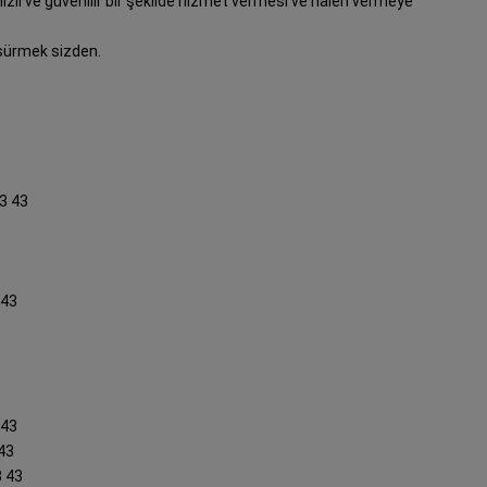
hızlı ve güvenilir bir şekilde hizmet vermesi ve halen vermeye
 sürmek sizden.
3 43
 43
 43
43
3 43