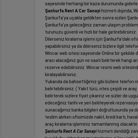
sayesinde herhangi bir kaza durumunda giderler
Şanlıurfa Rent A Car Sanayi
hizmeti dışında, Wi
Şanlıurfa’ya uçakla geldikten sonra sizleri Şanl
Şanlıurfa’ya geleceğiniz zaman ulaşım problemleri
turunuzu güvenli ve hızlı bir hale getirebilirsiniz.
Dilerseniz kiralama işlemi için Şanlıurfa’daki of
yapabilirsiniz ya da dilerseniz bizlere ilgili tel
Wincar web sitesi sayesinde Online bir şekilde d
aracı alacağınız gün ve saati belirterek hangi a
rezerve edebilirsiniz. Wincar resmi web sitesind
kiralayabilirsiniz.
Yukarıda da bahsettiğimiz gibi bizlere telefon n
belirtebilirsiniz. ( Yakıt türü, vites çeşidi ve ara
belirterek sizlere fiyat çıkarırız ve sizler de uyg
edeceğiniz tarihi ve yeri belirleyerek rezervas
sunacağımız banka bilgileri doğrultusunda ya da
teslim alırken ofisimizde nakit, kredi kartı, ha
araç kiralama işleminiz tamamlanmış olacaktır
Şanlıurfa Rent A Car Sanayi
hizmeti denildiği zam