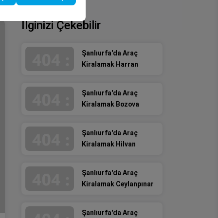
İlginizi Çekebilir
Şanlıurfa'da Araç
Kiralamak Harran
Şanlıurfa'da Araç
Kiralamak Bozova
Şanlıurfa'da Araç
Kiralamak Hilvan
Şanlıurfa'da Araç
Kiralamak Ceylanpınar
Şanlıurfa'da Araç