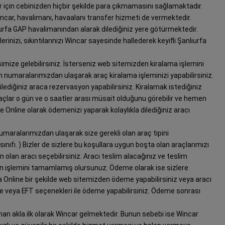
 için cebinizden hiçbir şekilde para çıkmamasını sağlamaktadır.
ncar, havalimanı, havaalanı transfer hizmeti de vermektedir.
ıurfa GAP havalimanından alarak dilediğiniz yere götürmektedir.
nizi, sıkıntılarınızı Wincar sayesinde hallederek keyifli Şanlıurfa
isimize gelebilirsiniz. İsterseniz web sitemizden kiralama işlemini
efon numaralarımızdan ulaşarak araç kiralama işleminizi yapabilirsiniz.
ilediğiniz araca rezervasyon yapabilirsiniz. Kiralamak istediğiniz
raçlar o gün ve o saatler arası müsait olduğunu görebilir ve hemen
e Online olarak ödemenizi yaparak kolaylıkla dilediğiniz aracı
umaralarımızdan ulaşarak size gerekli olan araç tipini
ç sınıfı. ) Bizler de sizlere bu koşullara uygun boşta olan araçlarımızı
un olan aracı seçebilirsiniz. Aracı teslim alacağınız ve teslim
yon işlemini tamamlamış olursunuz. Ödeme olarak ise sizlere
 Online bir şekilde web sitemizden ödeme yapabilirsiniz veya aracı
vale veya EFT seçenekleri ile ödeme yapabilirsiniz. Ödeme sonrası
.
an akla ilk olarak Wincar gelmektedir. Bunun sebebi ise Wincar