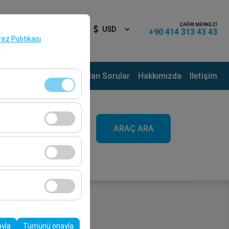
ÇAĞRI MERKEZİ
iş Yap
TR
USD
+90 414 313 43 43
erez Politikası
ama Noktaları
Sık Sorulan Sorular
Hakkımızda
İletişim
aat
klidir. Devre dışı
ARAÇ ARA
09:00
cı davranışları) analiz
tirmek için kullanılır.
kampanyalarımızın
, platformdaki
ayla
Tümünü onayla