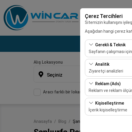
Çerez Tercihleri
Sitemizin kullanışını iyil
Aşağıdan hangi çerez kateg
Gerekli & Teknik
Sayfanın çalışması için
Alış Lokasyonu
Bu çerezler sitenin doğr
Analitik
bırakılamaz.
Ziyaretçi analizleri
Seçiniz
Bu çerezler, sitemizin na
Reklam (Ads)
etmemizi sağlar. Bu veri
Reklam ve reklam ölç
Aracı farklı bir lokasyona bırakacağım
Bu çerezler, size ilgi 
Kişiselleştirme
etkinliğini (gösterim sa
İçerik kişiselleştirme
Bu çerezler, kullanıcı a
Anasayfa
Blog
Şanlıurfa Rent A Car Sanayi
deneyiminizin tutarlılığı