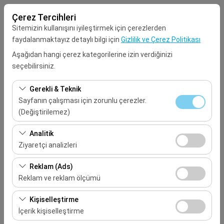
Çerez Tercihleri
Sitemizin kullanışını iyileştirmek için çerezlerden
faydalanmaktayız detaylı bilgi için
Gizlilik ve Çerez Politikası
Aşağıdan hangi çerez kategorilerine izin verdiğinizi
seçebilirsiniz.
Alış Lokasyonu
Gerekli & Teknik
Seçiniz
Sayfanın çalışması için zorunlu çerezler.
(Değiştirilemez)
Aracı farklı bir lokasyona bırakacağım
Bu çerezler sitenin doğru şekilde çalışması, güvenlik,
Analitik
oturum yönetimi ve temel işlevler için gereklidir. Devre
Ziyaretçi analizleri
Alış Tarih & Saat
dışı bırakılamaz.
Bu çerezler, sitemizin nasıl kullanıldığını (ziyaretçi sayısı,
Reklam (Ads)
09:00
en çok ziyaret edilen sayfalar, kullanıcı davranışları)
Reklam ve reklam ölçümü
analiz etmemizi sağlar. Bu veriler, web sitesi
Bırakış Tarih & Saat
Bu çerezler, size ilgi alanlarınıza uygun kişiselleştirilmiş
performansını ölçmek ve kullanıcı deneyimini sürekli
Kişiselleştirme
reklamlar göstermemize ve reklam kampanyalarımızın
iyileştirmek için kullanılır.
İçerik kişiselleştirme
09:00
etkinliğini (gösterim sayısı, tıklama oranı) ölçmemize