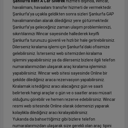
Şanlıurfa Rent A Car Siverek
hizmeti dışında, Wincar,
havalimanı, havaalanı transfer hizmeti de vermektedir.
Şanlıurfa’ya uçakla geldikten sonra sizleri Şanlıurfa GAP
havalimanından alarak dilediğiniz yere götürmektedir.
Şanlıurfa’ya geleceğiniz zaman ulaşım problemlerinizi,
sıkıntılarınızı Wincar sayesinde hallederek keyifli
Şanlıurfa turunuzu güvenli ve hızlı bir hale getirebilirsiniz.
Dilerseniz kiralama işlemi için Şanlıurfa’daki ofisimize
gelebilirsiniz. İsterseniz web sitemizden kiralama
işlemini yapabilirsiniz ya da dilerseniz bizlere ilgili telefon
numaralarımızdan ulaşarak araç kiralama işleminizi
yapabilirsiniz. Wincar web sitesi sayesinde Online bir
şekilde dilediğiniz araca rezervasyon yapabilirsiniz.
Kiralamak istediğiniz aracı alacağınız gün ve saati
belirterek hangi araçlar o gün ve o saatler arası müsait
olduğunu görebilir ve hemen rezerve edebilirsiniz. Wincar
resmi web sitesinde Online olarak ödemenizi yaparak
kolaylıkla dilediğiniz aracı kiralayabilirsiniz.
Yukarıda da bahsettiğimiz gibi bizlere telefon
numaralarımızdan ulaşarak size gerekli olan araç tipini