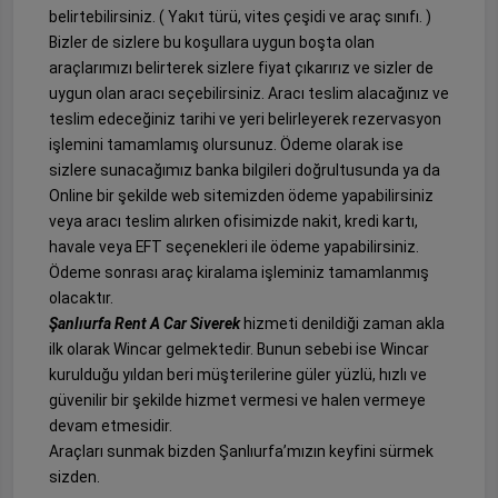
belirtebilirsiniz. ( Yakıt türü, vites çeşidi ve araç sınıfı. )
Bizler de sizlere bu koşullara uygun boşta olan
araçlarımızı belirterek sizlere fiyat çıkarırız ve sizler de
uygun olan aracı seçebilirsiniz. Aracı teslim alacağınız ve
teslim edeceğiniz tarihi ve yeri belirleyerek rezervasyon
işlemini tamamlamış olursunuz. Ödeme olarak ise
sizlere sunacağımız banka bilgileri doğrultusunda ya da
Online bir şekilde web sitemizden ödeme yapabilirsiniz
veya aracı teslim alırken ofisimizde nakit, kredi kartı,
havale veya EFT seçenekleri ile ödeme yapabilirsiniz.
Ödeme sonrası araç kiralama işleminiz tamamlanmış
olacaktır.
Şanlıurfa Rent A Car Siverek
hizmeti denildiği zaman akla
ilk olarak Wincar gelmektedir. Bunun sebebi ise Wincar
kurulduğu yıldan beri müşterilerine güler yüzlü, hızlı ve
güvenilir bir şekilde hizmet vermesi ve halen vermeye
devam etmesidir.
Araçları sunmak bizden Şanlıurfa’mızın keyfini sürmek
sizden.