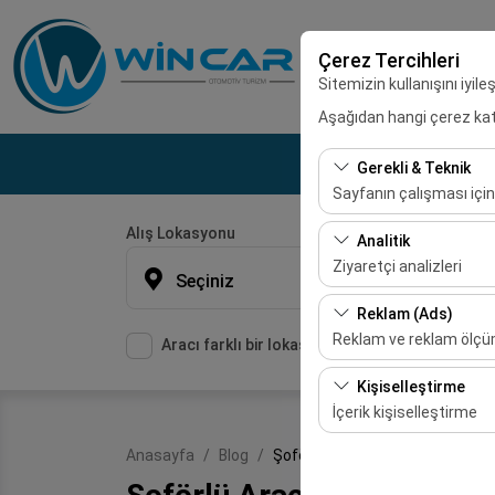
Çerez Tercihleri
Sitemizin kullanışını iyil
Aşağıdan hangi çerez kateg
Gerekli & Teknik
Sayfanın çalışması için
Alış Lokasyonu
Bu çerezler sitenin doğr
Analitik
bırakılamaz.
Ziyaretçi analizleri
Seçiniz
Bu çerezler, sitemizin na
Reklam (Ads)
etmemizi sağlar. Bu veri
Reklam ve reklam ölç
Aracı farklı bir lokasyona bırakacağım
Bu çerezler, size ilgi 
Kişiselleştirme
etkinliğini (gösterim sa
İçerik kişiselleştirme
Bu çerezler, kullanıcı a
Anasayfa
Blog
Şoförlü Araç Kiralama Bozova
deneyiminizin tutarlılığı