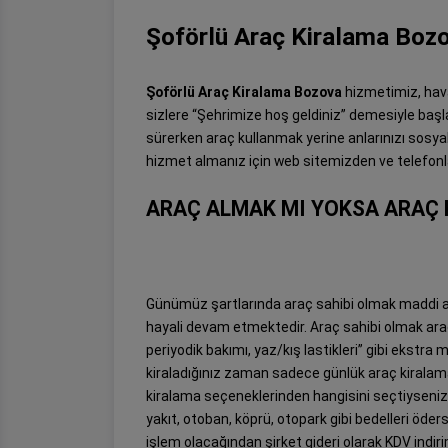
Şoförlü Araç Kiralama Boz
Şoförlü Araç Kiralama Bozova
hizmetimiz, hav
sizlere “Şehrimize hoş geldiniz” demesiyle başl
sürerken araç kullanmak yerine anlarınızı sosya
hizmet almanız için web sitemizden ve telefonl
ARAÇ ALMAK MI YOKSA ARAÇ 
Günümüz şartlarında araç sahibi olmak maddi a
hayali devam etmektedir. Araç sahibi olmak aracı
periyodik bakımı, yaz/kış lastikleri” gibi ekstra 
kiraladığınız zaman sadece günlük araç kiralama
kiralama seçeneklerinden hangisini seçtiyseniz
yakıt, otoban, köprü, otopark gibi bedelleri ödersi
işlem olacağından şirket gideri olarak KDV indiri