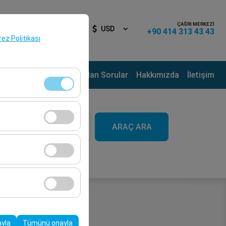
ÇAĞRI MERKEZİ
iş Yap
TR
USD
+90 414 313 43 43
erez Politikası
ama Noktaları
Sık Sorulan Sorular
Hakkımızda
İletişim
aat
klidir. Devre dışı
ARAÇ ARA
09:00
cı davranışları) analiz
tirmek için kullanılır.
kampanyalarımızın
, platformdaki
ayla
Tümünü onayla