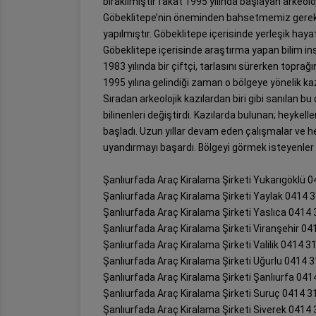
bırakılmıştır fakat 1995 yılında başlayan arkeol
Göbeklitepe’nin öneminden bahsetmemiz gerekir
yapılmıştır. Göbeklitepe içerisinde yerleşik hayat
Göbeklitepe içerisinde araştırma yapan bilim ins
1983 yılında bir çiftçi, tarlasını sürerken toprağı
1995 yılına gelindiği zaman o bölgeye yönelik kaz
Sıradan arkeolojik kazılardan biri gibi sanılan b
bilinenleri değiştirdi. Kazılarda bulunan; heykell
başladı. Uzun yıllar devam eden çalışmalar ve he
uyandırmayı başardı. Bölgeyi görmek isteyenler v
Şanlıurfada Araç Kiralama Şirketi Yukarıgöklü 
Şanlıurfada Araç Kiralama Şirketi Yaylak 0414 
Şanlıurfada Araç Kiralama Şirketi Yaslıca 0414
Şanlıurfada Araç Kiralama Şirketi Viranşehir 04
Şanlıurfada Araç Kiralama Şirketi Valilik 0414 3
Şanlıurfada Araç Kiralama Şirketi Uğurlu 0414 
Şanlıurfada Araç Kiralama Şirketi Şanlıurfa 041
Şanlıurfada Araç Kiralama Şirketi Suruç 0414 3
Şanlıurfada Araç Kiralama Şirketi Siverek 0414