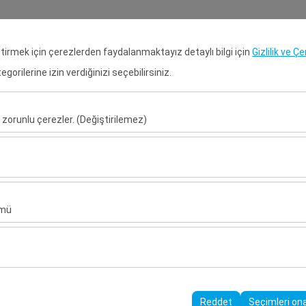
Rezervasyon Ara
Gir
eştirmek için çerezlerden faydalanmaktayız detaylı bilgi için
Gizlilik ve Ç
orilerine izin verdiğinizi seçebilirsiniz.
Anasayfa
Kiralık Araçlar
Kiral
 zorunlu çerezler. (Değiştirilemez)
Alış Tarih & Saat
Bırakış Tarih & S
u şekilde çalışması, güvenlik, oturum yönetimi ve temel işlevler için gere
09:00
sıl kullanıldığını (ziyaretçi sayısı, en çok ziyaret edilen sayfalar, kullanı
ler, web sitesi performansını ölçmek ve kullanıcı deneyimini sürekli iyileş
ümü
alanlarınıza uygun kişiselleştirilmiş reklamlar göstermemize ve reklam 
yısı, tıklama oranı) ölçmemize olanak tanır.
rayüzü ayarlarınızı, dil tercihinizi ve diğer yapılandırmalarınızı koruyarak
nı ve sürekliliğini sağlamak amacıyla kullanılır.
Reddet
Seçimleri on