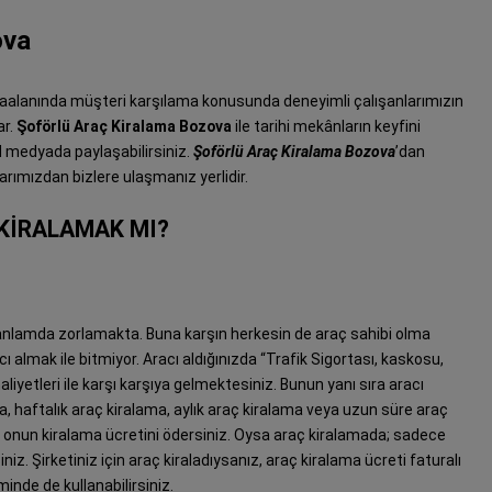
ova
aalanında müşteri karşılama konusunda deneyimli çalışanlarımızın
ar.
Şoförlü Araç Kiralama Bozova
ile tarihi mekânların keyfini
l medyada paylaşabilirsiniz.
Şoförlü Araç Kiralama Bozova
’dan
arımızdan bizlere ulaşmanız yerlidir.
KİRALAMAK MI?
nlamda zorlamakta. Buna karşın herkesin de araç sahibi olma
 almak ile bitmiyor. Aracı aldığınızda “Trafik Sigortası, kaskosu,
maliyetleri ile karşı karşıya gelmektesiniz. Bunun yanı sıra aracı
, haftalık araç kiralama, aylık araç kiralama veya uzun süre araç
 onun kiralama ücretini ödersiniz. Oysa araç kiralamada; sadece
niz. Şirketiniz için araç kiraladıysanız, araç kiralama ücreti faturalı
minde de kullanabilirsiniz.