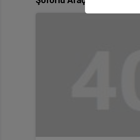
Şoförlü Araç Kiralama Bo