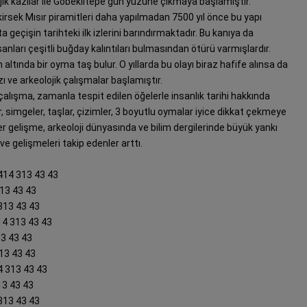
ojik kazılar ile Göbeklitepe gün yüzüne çıkmaya başlamıştır.
sek Mısır piramitleri daha yapılmadan 7500 yıl önce bu yapı
a geçişin tarihteki ilk izlerini barındırmaktadır. Bu kanıya da
anları çeşitli buğday kalıntıları bulmasından ötürü varmışlardır.
n altında bir oyma taş bulur. O yıllarda bu olayı biraz hafife alınsa da
ı ve arkeolojik çalışmalar başlamıştır.
u çalışma, zamanla tespit edilen öğelerle insanlık tarihi hakkında
er, simgeler, taşlar, çizimler, 3 boyutlu oymalar iyice dikkat çekmeye
r gelişme, arkeoloji dünyasında ve bilim dergilerinde büyük yankı
e gelişmeleri takip edenler arttı.
0414 313 43 43
313 43 43
 313 43 43
14 313 43 43
13 43 43
313 43 43
4 313 43 43
13 43 43
 313 43 43