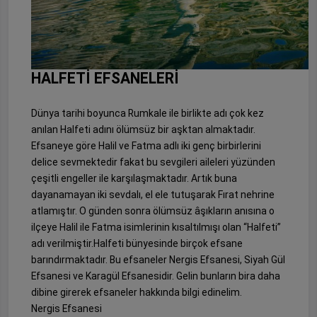
HALFETİ EFSANELERİ
Dünya tarihi boyunca Rumkale ile birlikte adı çok kez
anılan Halfeti adını ölümsüz bir aşktan almaktadır.
Efsaneye göre Halil ve Fatma adlı iki genç birbirlerini
delice sevmektedir fakat bu sevgileri aileleri yüzünden
çeşitli engeller ile karşılaşmaktadır. Artık buna
dayanamayan iki sevdalı, el ele tutuşarak Fırat nehrine
atlamıştır. O günden sonra ölümsüz âşıkların anısına o
ilçeye Halil ile Fatma isimlerinin kısaltılmışı olan “Halfeti”
adı verilmiştir.Halfeti bünyesinde birçok efsane
barındırmaktadır. Bu efsaneler Nergis Efsanesi, Siyah Gül
Efsanesi ve Karagül Efsanesidir. Gelin bunların bira daha
dibine girerek efsaneler hakkında bilgi edinelim.
Nergis Efsanesi