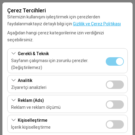
Çerez Tercihleri
Sitemizin kullanışını iyileştirmek için çerezlerden
faydalanmaktayız detaylı bilgi için
Gizlilik ve Çerez Politikası
Aşağıdan hangi çerez kategorilerine izin verdiğinizi
seçebilirsiniz.
Alış Lokasyonu
Gerekli & Teknik
Seçiniz
Sayfanın çalışması için zorunlu çerezler.
(Değiştirilemez)
Aracı farklı bir lokasyona bırakacağım
Bu çerezler sitenin doğru şekilde çalışması, güvenlik,
Analitik
oturum yönetimi ve temel işlevler için gereklidir. Devre
Ziyaretçi analizleri
Alış Tarih & Saat
dışı bırakılamaz.
Bu çerezler, sitemizin nasıl kullanıldığını (ziyaretçi sayısı,
Reklam (Ads)
09:00
en çok ziyaret edilen sayfalar, kullanıcı davranışları)
Reklam ve reklam ölçümü
analiz etmemizi sağlar. Bu veriler, web sitesi
Bırakış Tarih & Saat
Bu çerezler, size ilgi alanlarınıza uygun kişiselleştirilmiş
performansını ölçmek ve kullanıcı deneyimini sürekli
Kişiselleştirme
reklamlar göstermemize ve reklam kampanyalarımızın
iyileştirmek için kullanılır.
İçerik kişiselleştirme
09:00
etkinliğini (gösterim sayısı, tıklama oranı) ölçmemize