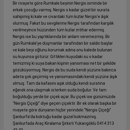
Bir rivayete göre Rumkale beyinin Nergis isminde bir
erkek çocuğu varmış. Nergis o kadar güzel bir surata
sahipmiş ki kale ve civardaki tüm kızlar Nergis’e âşık
olurmuş. Fakat bu sevgilerine Nergis tarafından karşılık
verilmeyince hüzünden tüm kızlar intihar edermiş.
Nergis ise bu yaptıklarında bir anlam veremezmiş. Bir
gün Rumkale’ye düşmanlar tarafından bir saldırı başlar
ve kale beyi oğlunu korumak adına onu kalede bulunan
su kuyunsa götürür. Gittikleri kuyudaki su o kadar
temizmiş ki suya bakan kişinin yansıması net bir şekilde
gözüküyormuş. Nergis de bu suda kendi yüzüne bakınca
adeta şok geçirmiş ve yansımasındaki kendi yüzüne âşık
olmuş. Tam da kafasını aşık olduğu kendi suratına
eğerek ona ulaşmak isterken suda boğulur. Ve tam
boğulduğu yerde bir çiçek açar. Bu çiçek ise günümüzde
“Nergis Çiçeği” diye geçen çiçektir. Bir ek olarak başka bir
rivayete göre dünyanın hiçbir yerindeki “Nergis Çiçeği”
Şanlıurfa’da koktuğu kadar güzel kokmazmış.
Şanlıurfada Araç Kiralama Şirketi Yukarıgöklü 0414 313
43 43