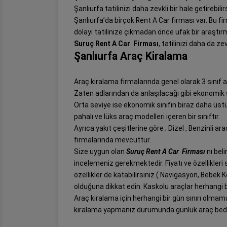
Şanlıurfa tatilinizi daha zevkli bir hale getirebilir
Şanlıurfa’da birçok Rent A Car firması var. Bu f
dolayı tatilinize çıkmadan önce ufak bir araşt
Suruç Rent A Car Firması
, tatilinizi daha da ze
Şanlıurfa Araç Kiralama
Araç kiralama firmalarında genel olarak 3 sınıf a
Zaten adlarından da anlaşılacağı gibi ekonomik 
Orta seviye ise ekonomik sınıfın biraz daha üst
pahalı ve lüks araç modelleri içeren bir sınıftır.
Ayrıca yakıt çeşitlerine göre ; Dizel , Benzinli a
firmalarında mevcuttur.
Size uygun olan
Suruç Rent A Car Firması
nı bel
incelemeniz gerekmektedir. Fiyatı ve özellikleri 
özellikler de katabilirsiniz.( Navigasyon, Bebek 
olduğuna dikkat edin. Kaskolu araçlar herhangi b
Araç kiralama için herhangi bir gün sınırı olmama
kiralama yapmanız durumunda günlük araç bede