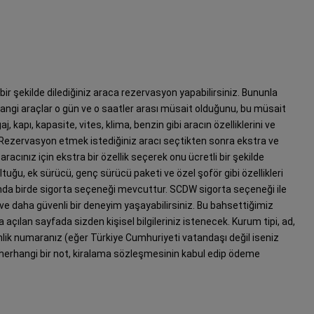
r şekilde dilediğiniz araca rezervasyon yapabilirsiniz. Bununla
k hangi araçlar o gün ve o saatler arası müsait olduğunu, bu müsait
aj, kapı, kapasite, vites, klima, benzin gibi aracın özelliklerini ve
iz. Rezervasyon etmek istediğiniz aracı seçtikten sonra ekstra ve
acınız için ekstra bir özellik seçerek onu ücretli bir şekilde
ltuğu, ek sürücü, genç sürücü paketi ve özel şoför gibi özellikleri
yanında birde sigorta seçeneği mevcuttur. SCDW sigorta seçeneği ile
ir ve daha güvenli bir deneyim yaşayabilirsiniz. Bu bahsettiğimiz
a açılan sayfada sizden kişisel bilgileriniz istenecek. Kurum tipi, ad,
lik numaranız (eğer Türkiye Cumhuriyeti vatandaşı değil iseniz
 herhangi bir not, kiralama sözleşmesinin kabul edip ödeme