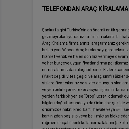
TELEFONDAN ARAÇ KİRALAMA
Şanlıurfa gibi Türkiye’nin en önemli antik şehrind
gezmeyi planlıyorsanız tatilinizin sıkıntılı bir 
Araç Kiralama firmalarınızı araştırmanız gerekme
bizleri yani Wincar Araç Kiralamayı göreceksiniz
hizmet verdik ve halen son hız vermeye devam 
ve her bütçeye uygun fiyatlandırma politikamız il
numaralarımızdan ulaşabilirsiniz. Bizlere sadece bi
(Yakıt çeşidi, vites çeşidi ve araç sınıfı.) Bizle
sizlere fiyat çıkarırız ve sizler de uygun olan ar
ve yeri belirleyerek rezervasyon işlemini tamaml
yerden farklı bir yer ise “Drop” ücreti ödemek 
bilgileri doğrultusunda ya da Online bir şekilde
ofisimizde nakit, kredi kartı, havale veya EFT se
kartınızdan boş slip veya belli miktarı bloke ed
rağmen oluşabilecek kullanıcı hatalarını (alkollü 