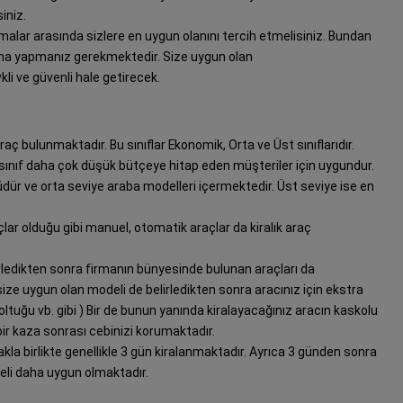
siniz.
irmalar arasında sizlere en uygun olanını tercih etmelisiniz. Bundan
ırma yapmanız gerekmektedir. Size uygun olan
vkli ve güvenli hale getirecek.
raç bulunmaktadır. Bu sınıflar Ekonomik, Orta ve Üst sınıflarıdır.
sınıf daha çok düşük bütçeye hitap eden müşteriler için uygundur.
üdür ve orta seviye araba modelleri içermektedir. Üst seviye ise en
raçlar olduğu gibi manuel, otomatik araçlar da kiralık araç
irledikten sonra firmanın bünyesinde bulunan araçları da
size uygun olan modeli de belirledikten sonra aracınız için ekstra
Koltuğu vb. gibi ) Bir de bunun yanında kiralayacağınız aracın kaskolu
ir kaza sonrası cebinizi korumaktadır.
kla birlikte genellikle 3 gün kiralanmaktadır. Ayrıca 3 günden sonra
li daha uygun olmaktadır.