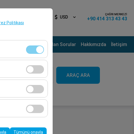
ÇAĞRI MERKEZİ
iş Yap
TR
USD
+90 414 313 43 43
erez Politikası
ama Noktaları
Sık Sorulan Sorular
Hakkımızda
İletişim
aat
klidir. Devre dışı
ARAÇ ARA
09:00
cı davranışları) analiz
tirmek için kullanılır.
kampanyalarımızın
, platformdaki
ayla
Tümünü onayla