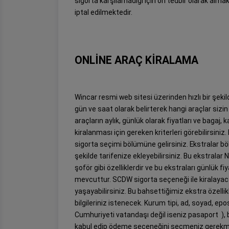
sigorta karşılamadığı için ön tedbir olarak alma
iptal edilmektedir.
ONLİNE ARAÇ KİRALAMA
Wincar resmi web sitesi üzerinden hızlı bir şekil
gün ve saat olarak belirterek hangi araçlar si
araçların aylık, günlük olarak fiyatları ve bagaj, k
kiralanması için gereken kriterleri görebilirsin
sigorta seçimi bölümüne gelirsiniz. Ekstralar böl
şekilde tarifenize ekleyebilirsiniz. Bu ekstrala
şoför gibi özelliklerdir ve bu ekstraları günlük fi
mevcuttur. SCDW sigorta seçeneği ile kiralayacağ
yaşayabilirsiniz. Bu bahsettiğimiz ekstra özellik
bilgileriniz istenecek. Kurum tipi, ad, soyad, e
Cumhuriyeti vatandaşı değil iseniz pasaport ), b
kabul edip ödeme seçeneğini seçmeniz gerekm