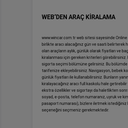
WEB’DEN ARAÇ KİRALAMA
www.wincar.com.tr web sitesi sayesinde Online bi
birlikte aracı alacağınız gün ve saati belirtere
olan araçların aylık, günlük olarak fiyatları ve bag
kiralanması için gereken kriterleri görebilirsin
sigorta seçimi bölümüne gelirsiniz. Bu bölümde ar
tarifenize ekleyebilirsiniz. Navigasyon, bebek ko
günlük fiyatları ile kullanabilirsiniz. Bunların 
kiralayacağınız aracı full kaskolu hale getirebil
ekstra özellikler ve sigortayı da haletlikten sonr
soyad, e-posta, telefon numaranız, uyruk ve kim
pasaport numarası), bizlere iletmek istediğiniz
seçeneğini seçmeniz gerekmektedir.