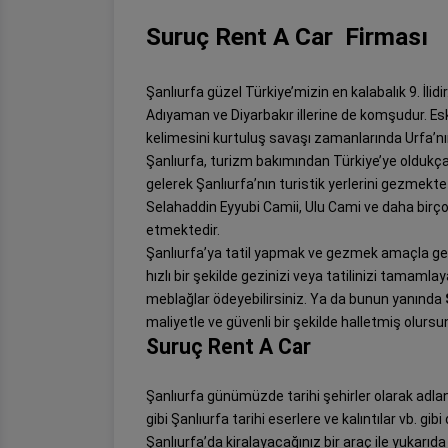
Suruç Rent A Car Firması
Şanlıurfa güzel Türkiye’mizin en kalabalık 9. İli
Adıyaman ve Diyarbakır illerine de komşudur. Es
kelimesini kurtuluş savaşı zamanlarında Urfa’nın 
Şanlıurfa, turizm bakımından Türkiye’ye oldukç
gelerek Şanlıurfa’nın turistik yerlerini gezmekte 
Selahaddin Eyyubi Camii, Ulu Cami ve daha bir
etmektedir.
Şanlıurfa’ya tatil yapmak ve gezmek amaçla geld
hızlı bir şekilde gezinizi veya tatilinizi tamamla
meblağlar ödeyebilirsiniz. Ya da bunun yanında
maliyetle ve güvenli bir şekilde halletmiş olursu
Suruç Rent A Car
Şanlıurfa günümüzde tarihi şehirler olarak adlan
gibi Şanlıurfa tarihi eserlere ve kalıntılar vb. gi
Şanlıurfa’da kiralayacağınız bir araç ile yukarıda