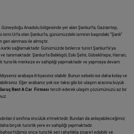
dir. Güneydoğu Anadolu bölgesinde yer alan Şanlıurfa; Gaziantep,
ki ismi Urfa olan Şanlıurfa, günümüzdeki isminin başındaki “Şanlı”
geri alınması ile almıştır.
a katkı sağlamaktadır. Günümüzde binlerce turist Şanlıurfa’ya
ve tanımaktadır. Şanlıurfa Balıklıgöl, Eski Şehir, Göbeklitepe, Harran,
çok turistik merkeze ev sahipliği yapmaktadır ve yapmaya devam
iyseniz arabaya ihtiyacınız olabilir. Bunun sebebi ise daha kolay ve
yabilirsiniz. Eğer arabanız yok ise taksi gibi bir ulaşım aracına büyük
Suruç Rent A Car Firması
tercih ederek ulaşım çözümünüzü az bir
nuz.
dırılan il sınıfına öncülük etmektedir. Bundan da anlayabileceğimiz
bi daha birçok turistik yere ev sahipliği yapmaktadır.
 bahsettiğimiz onca turistik yeri rahatlıkla ziyaret edebilir ve