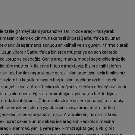
e tatile gitmeyi planlıyorsanız ve tatilinizde araç kiralayarak
hal almasını önlemek için mutlaka tatil öncesi Şanlıurfa’da bulunan
ktedir. Araştırmanız sonucu en kaliteli ve en güvenilir firma olarak
. Uzun yıllardır Şanlıurfa’da binlerce müşteriye en son kalitede
ediyoruz ve edeceğiz. Geniş araç marka, model seçeneklerimiz ile
e tüm müşteri kitlelerine hitap etmekteyiz. Bizlere ilgili telefon
r telefon ile ulaşarak size gerekli olan araç tipini belirtebilirsiniz.
r de sizlere bu koşullara uygun boşta olan araçlarımızı belirterek
acı seçebilirsiniz. Aracı teslim alacağınız ve teslim edeceğiniz tarihi
amış olursunuz. Eğer aracı bıraktığınız yer başta belirlediğiniz
durumda kalabilirsiniz. Ödeme olarak ise sizlere sunacağımız banka
 web sitemizden ödeme yapabilirsiniz veya aracı teslim alırken
çenekleri ile ödeme yapabilirsiniz. Aracı alırken, firmamız kredi
erek ücret çeker. Bunun sebebi ise araçların kaskolu olmasına
araç kullanmak, yanlış yere park, kırmızı ışıkta geçiş vb. gibi )