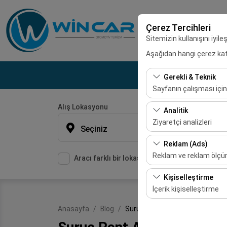
Çerez Tercihleri
Sitemizin kullanışını iyil
Aşağıdan hangi çerez kateg
Gerekli & Teknik
Sayfanın çalışması için
Alış Lokasyonu
Bu çerezler sitenin doğr
Analitik
bırakılamaz.
Ziyaretçi analizleri
Seçiniz
Bu çerezler, sitemizin na
Reklam (Ads)
etmemizi sağlar. Bu veri
Reklam ve reklam ölç
Aracı farklı bir lokasyona bırakacağım
Bu çerezler, size ilgi 
Kişiselleştirme
etkinliğini (gösterim sa
İçerik kişiselleştirme
Bu çerezler, kullanıcı a
Anasayfa
Blog
Suruç Rent A Car
deneyiminizin tutarlılığı