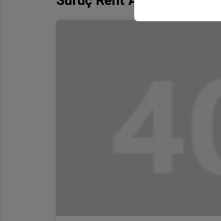
Suruç Rent A Car