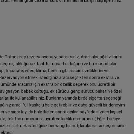
ktadır. Herhangi bir ceza unsuru olmamasına karşın slip işleminiz
de Online araç rezervasyonu yapabilirsiniz. Aracı alacağınız tarihi
zin seçmiş olduğunuz tarihte müsait olduğunu ve bu müsait olan
apı, kapasite, vites, klima, benzin gibi aracın özelliklerini ve
iz. Rezervasyon etmek istediğiniz aracı seçtikten sonra ekstra ve
ümünde aracınız için ekstra bir özellik seçerek onu ücretli bir
r Navigasyon, bebek koltuğu, ek sürücü, genç sürücü paketi ve özel
yatları ile kullanabilirsiniz. Bunların yanında birde sigorta seçeneği
ınız aracı full kaskolu hale getirebilir ve daha güvenli bir deneyim
ler ve sigortayı da haletlikten sonra açılan sayfada sizden kişisel
posta, telefon numaranız, uyruk ve kimlik numaranız ( Eğer Türkiye
izlere iletmek istediğiniz herhangi bir not, kiralama sözleşmesinin
ektedir.