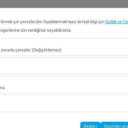
Rezervasyon Ara
Gir
eştirmek için çerezlerden faydalanmaktayız detaylı bilgi için
Gizlilik ve Ç
orilerine izin verdiğinizi seçebilirsiniz.
Anasayfa
Kiralık Araçlar
Kiral
 zorunlu çerezler. (Değiştirilemez)
Alış Tarih & Saat
Bırakış Tarih & S
u şekilde çalışması, güvenlik, oturum yönetimi ve temel işlevler için gere
09:00
sıl kullanıldığını (ziyaretçi sayısı, en çok ziyaret edilen sayfalar, kullanı
ler, web sitesi performansını ölçmek ve kullanıcı deneyimini sürekli iyileş
ümü
alanlarınıza uygun kişiselleştirilmiş reklamlar göstermemize ve reklam 
yısı, tıklama oranı) ölçmemize olanak tanır.
rayüzü ayarlarınızı, dil tercihinizi ve diğer yapılandırmalarınızı koruyarak
nı ve sürekliliğini sağlamak amacıyla kullanılır.
Reddet
Seçimleri on