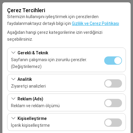
Çerez Tercihleri
Sitemizin kullanışını iyileştirmek için çerezlerden
faydalanmaktayız detaylı bilgi için
Gizlilik ve Çerez Politikası
Aşağıdan hangi çerez kategorilerine izin verdiğinizi
seçebilirsiniz.
Alış Lokasyonu
Gerekli & Teknik
Seçiniz
Sayfanın çalışması için zorunlu çerezler.
(Değiştirilemez)
Aracı farklı bir lokasyona bırakacağım
Bu çerezler sitenin doğru şekilde çalışması, güvenlik,
Analitik
oturum yönetimi ve temel işlevler için gereklidir. Devre
Ziyaretçi analizleri
Alış Tarih & Saat
dışı bırakılamaz.
Bu çerezler, sitemizin nasıl kullanıldığını (ziyaretçi sayısı,
Reklam (Ads)
09:00
en çok ziyaret edilen sayfalar, kullanıcı davranışları)
Reklam ve reklam ölçümü
analiz etmemizi sağlar. Bu veriler, web sitesi
Bırakış Tarih & Saat
Bu çerezler, size ilgi alanlarınıza uygun kişiselleştirilmiş
performansını ölçmek ve kullanıcı deneyimini sürekli
Kişiselleştirme
reklamlar göstermemize ve reklam kampanyalarımızın
iyileştirmek için kullanılır.
İçerik kişiselleştirme
09:00
etkinliğini (gösterim sayısı, tıklama oranı) ölçmemize