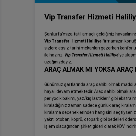
Vip Transfer Hizmeti Halili
Şanlıurfa’mıza tatil amaçlı geldiğiniz havaalınında
Vip Transfer Hizmeti Haliliye
firmamızın konuğ
sizlere eşsiz tarihi mekanları gezerken konforl
ile hazırız.
Vip Transfer Hizmeti Haliliye
’ye ulaşm
uzağınızdayız.
ARAÇ ALMAK MI YOKSA ARAÇ 
Günümüz şartlarında araç sahibi olmak maddi a
hayali devam etmektedir. Araç sahibi olmak aracı
periyodik bakımı, yaz/kış lastikleri” gibi ekstra 
kiraladığınız zaman sadece günlük araç kiralama
kiralama seçeneklerinden hangisini seçtiyseniz
yakıt, otoban, köprü, otopark gibi bedelleri ödersi
işlem olacağından şirket gideri olarak KDV indiri