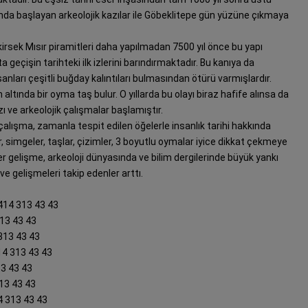
lında başlayan arkeolojik kazılar ile Göbeklitepe gün yüzüne çıkmaya
sek Mısır piramitleri daha yapılmadan 7500 yıl önce bu yapı
a geçişin tarihteki ilk izlerini barındırmaktadır. Bu kanıya da
anları çeşitli buğday kalıntıları bulmasından ötürü varmışlardır.
n altında bir oyma taş bulur. O yıllarda bu olayı biraz hafife alınsa da
ı ve arkeolojik çalışmalar başlamıştır.
u çalışma, zamanla tespit edilen öğelerle insanlık tarihi hakkında
er, simgeler, taşlar, çizimler, 3 boyutlu oymalar iyice dikkat çekmeye
r gelişme, arkeoloji dünyasında ve bilim dergilerinde büyük yankı
e gelişmeleri takip edenler arttı.
0414 313 43 43
313 43 43
 313 43 43
14 313 43 43
13 43 43
313 43 43
4 313 43 43