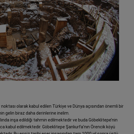
ır noktası olarak kabul edilen Türkiye ve Dünya açısından önemli bir
in gelin biraz daha derinlerine inelim.
lında inşa edildiği tahmin edilmektedir ve buda Göbeklitepe’nin
ca kabul edilmektedir. Göbeklitepe Şanlıurfa’nın Örencik köyü
ktadır. Bu eşsiz tarihi eser inşasından tam 1000 yıl sonra üstü