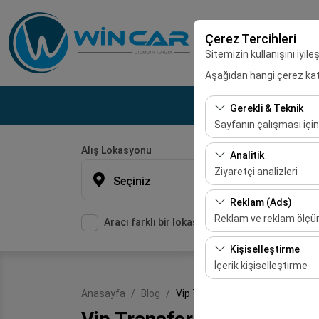
Çerez Tercihleri
Sitemizin kullanışını iyil
Aşağıdan hangi çerez kateg
Gerekli & Teknik
Sayfanın çalışması için
Alış Lokasyonu
Bu çerezler sitenin doğr
Analitik
bırakılamaz.
Ziyaretçi analizleri
Seçiniz
Bu çerezler, sitemizin na
Reklam (Ads)
etmemizi sağlar. Bu veri
Reklam ve reklam ölç
Aracı farklı bir lokasyona bırakacağım
Bu çerezler, size ilgi 
Kişiselleştirme
etkinliğini (gösterim sa
İçerik kişiselleştirme
Bu çerezler, kullanıcı a
Anasayfa
Blog
Vip Transfer Hizmeti Haliliye
deneyiminizin tutarlılığı