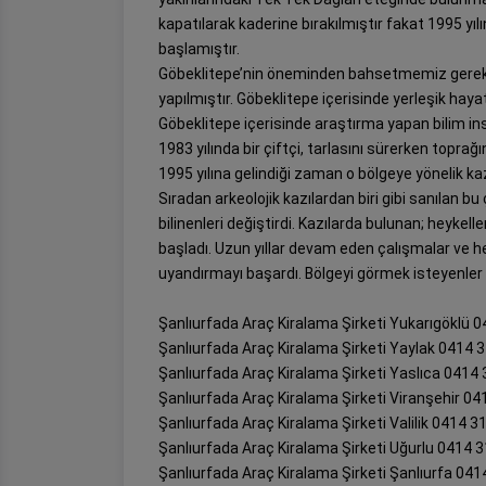
kapatılarak kaderine bırakılmıştır fakat 1995 yı
başlamıştır.
Göbeklitepe’nin öneminden bahsetmemiz gerekir
yapılmıştır. Göbeklitepe içerisinde yerleşik hayat
Göbeklitepe içerisinde araştırma yapan bilim ins
1983 yılında bir çiftçi, tarlasını sürerken toprağı
1995 yılına gelindiği zaman o bölgeye yönelik kaz
Sıradan arkeolojik kazılardan biri gibi sanılan b
bilinenleri değiştirdi. Kazılarda bulunan; heykell
başladı. Uzun yıllar devam eden çalışmalar ve he
uyandırmayı başardı. Bölgeyi görmek isteyenler v
Şanlıurfada Araç Kiralama Şirketi Yukarıgöklü 
Şanlıurfada Araç Kiralama Şirketi Yaylak 0414 
Şanlıurfada Araç Kiralama Şirketi Yaslıca 0414
Şanlıurfada Araç Kiralama Şirketi Viranşehir 04
Şanlıurfada Araç Kiralama Şirketi Valilik 0414 3
Şanlıurfada Araç Kiralama Şirketi Uğurlu 0414 
Şanlıurfada Araç Kiralama Şirketi Şanlıurfa 041