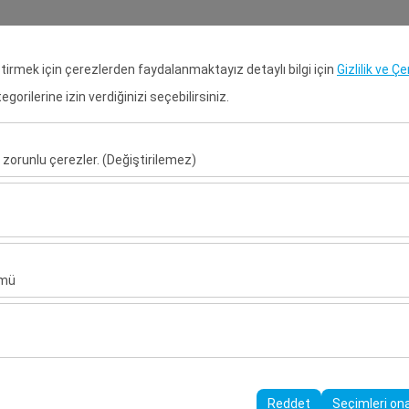
Rezervasyon Ara
Gir
eştirmek için çerezlerden faydalanmaktayız detaylı bilgi için
Gizlilik ve Ç
orilerine izin verdiğinizi seçebilirsiniz.
Anasayfa
Kiralık Araçlar
Kiral
 zorunlu çerezler. (Değiştirilemez)
Alış Tarih & Saat
Bırakış Tarih & S
u şekilde çalışması, güvenlik, oturum yönetimi ve temel işlevler için gere
09:00
sıl kullanıldığını (ziyaretçi sayısı, en çok ziyaret edilen sayfalar, kullanı
ler, web sitesi performansını ölçmek ve kullanıcı deneyimini sürekli iyileş
ümü
alanlarınıza uygun kişiselleştirilmiş reklamlar göstermemize ve reklam 
yısı, tıklama oranı) ölçmemize olanak tanır.
rayüzü ayarlarınızı, dil tercihinizi ve diğer yapılandırmalarınızı koruyarak
nı ve sürekliliğini sağlamak amacıyla kullanılır.
Reddet
Seçimleri on