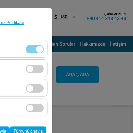
ÇAĞRI MERKEZİ
iş Yap
TR
USD
+90 414 313 43 43
erez Politikası
ama Noktaları
Sık Sorulan Sorular
Hakkımızda
İletişim
aat
klidir. Devre dışı
ARAÇ ARA
09:00
cı davranışları) analiz
tirmek için kullanılır.
kampanyalarımızın
, platformdaki
ayla
Tümünü onayla