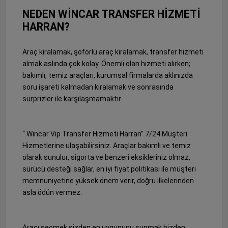
NEDEN WİNCAR TRANSFER HİZMETİ
HARRAN?
Araç kiralamak, şoförlü araç kiralamak, transfer hizmeti
almak aslında çok kolay. Önemli olan hizmeti alırken;
bakımlı, temiz araçları, kurumsal firmalarda aklınızda
soru işareti kalmadan kiralamak ve sonrasında
sürprizler ile karşılaşmamaktır.
“ Wincar Vip Transfer Hizmeti Harran” 7/24 Müşteri
Hizmetlerine ulaşabilirsiniz. Araçlar bakımlı ve temiz
olarak sunulur, sigorta ve benzeri eksikleriniz olmaz,
sürücü desteği sağlar, en iyi fiyat politikası ile müşteri
memnuniyetine yüksek önem verir, doğru ilkelerinden
asla ödün vermez.
Aracı seçmek sizden en uygununu sunmak bizden.