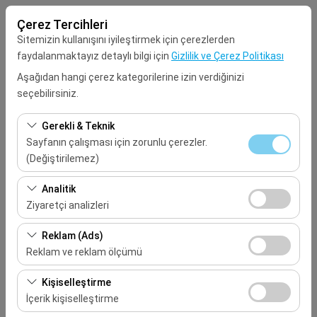
Çerez Tercihleri
Sitemizin kullanışını iyileştirmek için çerezlerden
faydalanmaktayız detaylı bilgi için
Gizlilik ve Çerez Politikası
Aşağıdan hangi çerez kategorilerine izin verdiğinizi
seçebilirsiniz.
Alış Lokasyonu
Gerekli & Teknik
Seçiniz
Sayfanın çalışması için zorunlu çerezler.
(Değiştirilemez)
Aracı farklı bir lokasyona bırakacağım
Bu çerezler sitenin doğru şekilde çalışması, güvenlik,
Analitik
oturum yönetimi ve temel işlevler için gereklidir. Devre
Ziyaretçi analizleri
Alış Tarih & Saat
dışı bırakılamaz.
Bu çerezler, sitemizin nasıl kullanıldığını (ziyaretçi sayısı,
Reklam (Ads)
09:00
en çok ziyaret edilen sayfalar, kullanıcı davranışları)
Reklam ve reklam ölçümü
analiz etmemizi sağlar. Bu veriler, web sitesi
Bırakış Tarih & Saat
Bu çerezler, size ilgi alanlarınıza uygun kişiselleştirilmiş
performansını ölçmek ve kullanıcı deneyimini sürekli
Kişiselleştirme
reklamlar göstermemize ve reklam kampanyalarımızın
iyileştirmek için kullanılır.
İçerik kişiselleştirme
09:00
etkinliğini (gösterim sayısı, tıklama oranı) ölçmemize