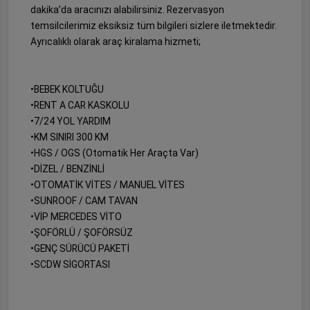
dakika’da aracınızı alabilirsiniz. Rezervasyon
temsilcilerimiz eksiksiz tüm bilgileri sizlere iletmektedir.
Ayrıcalıklı olarak araç kiralama hizmeti;
•BEBEK KOLTUĞU
•RENT A CAR KASKOLU
•7/24 YOL YARDIM
•KM SINIRI 300 KM
•HGS / OGS (Otomatik Her Araçta Var)
•DİZEL / BENZİNLİ
•OTOMATİK VİTES / MANUEL VİTES
•SUNROOF / CAM TAVAN
•VİP MERCEDES VİTO
•ŞOFÖRLÜ / ŞOFÖRSÜZ
•GENÇ SÜRÜCÜ PAKETİ
•SCDW SİGORTASI