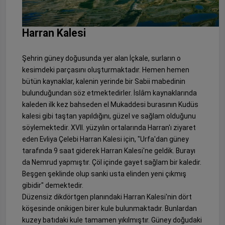
Harran Kalesi
Şehrin güney doğusunda yer alan İçkale, surların o
kesimdeki parçasını oluşturmaktadır. Hemen hemen
bütün kaynaklar, kalenin yerinde bir Sabii mabedinin
bulunduğundan söz etmektedirler. İslâm kaynaklarında
kaleden ilk kez bahseden el Mukaddesi burasının Kudüs
kalesi gibi taştan yapıldığını, güzel ve sağlam olduğunu
söylemektedir. XVII. yüzyılın ortalarında Harran'ı ziyaret
eden Evliya Çelebi Harran Kalesi için, "Urfa'dan güney
tarafında 9 saat giderek Harran Kalesi'ne geldik. Burayı
da Nemrud yapmıştır. Çöl içinde gayet sağlam bir kaledir.
Beşgen şeklinde olup sanki usta elinden yeni çıkmış
gibidir" demektedir.
Düzensiz dikdörtgen planındaki Harran Kalesi'nin dört
köşesinde onikigen birer kule bulunmaktadır. Bunlardan
kuzey batıdaki kule tamamen yıkılmıştır. Güney doğudaki