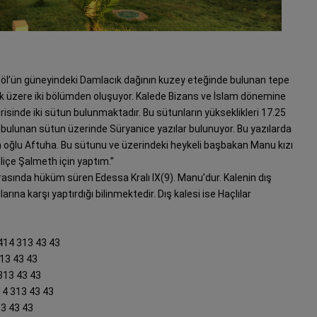
lıgöl’ün güneyindeki Damlacık dağının kuzey eteğinde bulunan tepe
lmak üzere iki bölümden oluşuyor. Kalede Bizans ve İslam dönemine
erisinde iki sütun bulunmaktadır. Bu sütunların yükseklikleri 17.25
 bulunan sütun üzerinde Süryanice yazılar bulunuyor. Bu yazılarda
 oğlu Aftuha. Bu sütunu ve üzerindeki heykeli başbakan Manu kızı
liçe Şalmeth için yaptım.”
arasında hüküm süren Edessa Kralı IX(9). Manu’dur. Kalenin dış
larına karşı yaptırdığı bilinmektedir. Dış kalesi ise Haçlılar
0414 313 43 43
313 43 43
 313 43 43
14 313 43 43
13 43 43