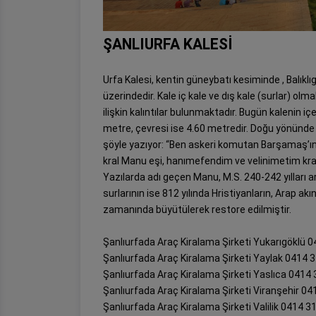
ŞANLIURFA KALESİ
Urfa Kalesi, kentin güneybatı kesiminde , Balık
üzerindedir. Kale iç kale ve dış kale (surlar) o
ilişkin kalıntılar bulunmaktadır. Bugün kalenin iç
metre, çevresi ise 4.60 metredir. Doğu yönünde
şöyle yazıyor: “Ben askeri komutan Barşamaş’ın
kral Manu eşi, hanımefendim ve velinimetim kra
Yazılarda adı geçen Manu, M.S. 240-242 yılları 
surlarının ise 812 yılında Hristiyanların, Arap akın
zamanında büyütülerek restore edilmiştir.
Şanlıurfada Araç Kiralama Şirketi Yukarıgöklü 
Şanlıurfada Araç Kiralama Şirketi Yaylak 0414 
Şanlıurfada Araç Kiralama Şirketi Yaslıca 0414
Şanlıurfada Araç Kiralama Şirketi Viranşehir 04
Şanlıurfada Araç Kiralama Şirketi Valilik 0414 3