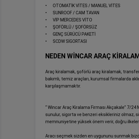
•
OTOMATİK VİTES / MANUEL VİTES
•
SUNROOF / CAM TAVAN
•
VİP MERCEDES VİTO
•
ŞOFÖRLÜ / ŞOFÖRSÜZ
•
GENÇ SÜRÜCÜ PAKETİ
•
SCDW SİGORTASI
NEDEN WİNCAR ARAÇ KİRALAM
Araç kiralamak, şoförlü araç kiralamak, transfer
bakımlı, temiz araçları, kurumsal firmalarda akl
karşılaşmamaktır.
“ Wincar Araç Kiralama Firması Akçakale” 7/24 Mü
sunulur, sigorta ve benzeri eksikleriniz olmaz, sü
memnuniyetine yüksek önem verir, doğru ilkele
Aracı seçmek sizden en uygununu sunmak bizd