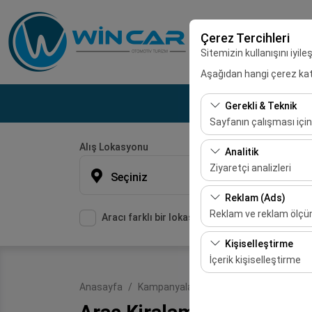
Çerez Tercihleri
Sitemizin kullanışını iyil
Aşağıdan hangi çerez kateg
Gerekli & Teknik
Sayfanın çalışması için
Alış Lokasyonu
Bu çerezler sitenin doğr
Analitik
bırakılamaz.
Ziyaretçi analizleri
Seçiniz
Bu çerezler, sitemizin na
Reklam (Ads)
etmemizi sağlar. Bu veri
Reklam ve reklam ölç
Aracı farklı bir lokasyona bırakacağım
Bu çerezler, size ilgi 
Kişiselleştirme
etkinliğini (gösterim sa
İçerik kişiselleştirme
Bu çerezler, kullanıcı a
Anasayfa
Kampanyalar
Araç Kiralama Firması
deneyiminizin tutarlılığı