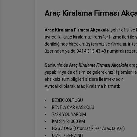
Araç Kiralama Firması Akç
Araç Kiralama Firması Akçakale
; şehir ofisi v
ayrıcalıklı araç kiralama, transfer hizmetleri ile
denildiğinde birçok müşterimiz ve firmalar, in
üzerinden ya da 0414 313 43 43 numaralı rezerv
Şanlıurfa’da
Araç Kiralama Firması Akçakale
araç
yapabilir ya da ofisimize gelerek hızlı işlemler i
eksiksiz tüm bilgileri sizlere iletmektedir.
Ayrıcalıklı olarak araç kiralama hizmeti;
•
BEBEK KOLTUĞU
•
RENT A CAR KASKOLU
•
7/24 YOL YARDIM
•
KM SINIRI 300 KM
•
HGS / OGS (Otomatik Her Araçta Var)
•
DİZEL / BENZİNLİ