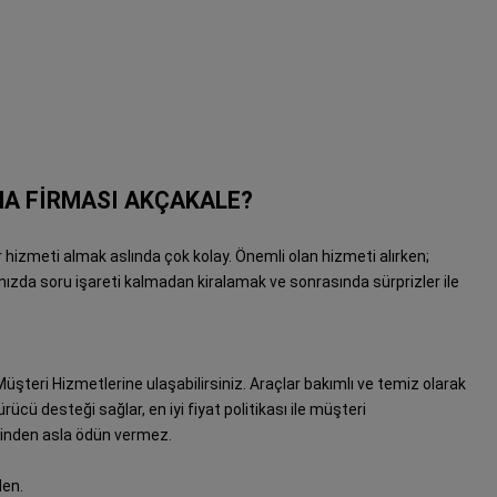
A FİRMASI AKÇAKALE?
 hizmeti almak aslında çok kolay. Önemli olan hizmeti alırken;
ınızda soru işareti kalmadan kiralamak ve sonrasında sürprizler ile
şteri Hizmetlerine ulaşabilirsiniz. Araçlar bakımlı ve temiz olarak
rücü desteği sağlar, en iyi fiyat politikası ile müşteri
rinden asla ödün vermez.
en.