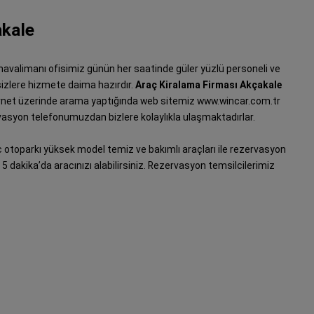
akale
e havalimanı ofisimiz günün her saatinde güler yüzlü personeli ve
 sizlere hizmete daima hazırdır.
Araç Kiralama Firması Akçakale
ternet üzerinde arama yaptığında web sitemiz www.wincar.com.tr
asyon telefonumuzdan bizlere kolaylıkla ulaşmaktadırlar.
 otoparkı yüksek model temiz ve bakımlı araçları ile rezervasyon
le 5 dakika’da aracınızı alabilirsiniz. Rezervasyon temsilcilerimiz