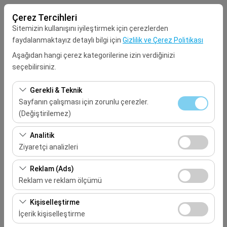
Çerez Tercihleri
Sitemizin kullanışını iyileştirmek için çerezlerden
faydalanmaktayız detaylı bilgi için
Gizlilik ve Çerez Politikası
Aşağıdan hangi çerez kategorilerine izin verdiğinizi
seçebilirsiniz.
Alış Lokasyonu
Gerekli & Teknik
Seçiniz
Sayfanın çalışması için zorunlu çerezler.
(Değiştirilemez)
Aracı farklı bir lokasyona bırakacağım
Bu çerezler sitenin doğru şekilde çalışması, güvenlik,
Analitik
oturum yönetimi ve temel işlevler için gereklidir. Devre
Ziyaretçi analizleri
Alış Tarih & Saat
dışı bırakılamaz.
Bu çerezler, sitemizin nasıl kullanıldığını (ziyaretçi sayısı,
Reklam (Ads)
09:00
en çok ziyaret edilen sayfalar, kullanıcı davranışları)
Reklam ve reklam ölçümü
analiz etmemizi sağlar. Bu veriler, web sitesi
Bırakış Tarih & Saat
Bu çerezler, size ilgi alanlarınıza uygun kişiselleştirilmiş
performansını ölçmek ve kullanıcı deneyimini sürekli
Kişiselleştirme
reklamlar göstermemize ve reklam kampanyalarımızın
iyileştirmek için kullanılır.
İçerik kişiselleştirme
09:00
etkinliğini (gösterim sayısı, tıklama oranı) ölçmemize