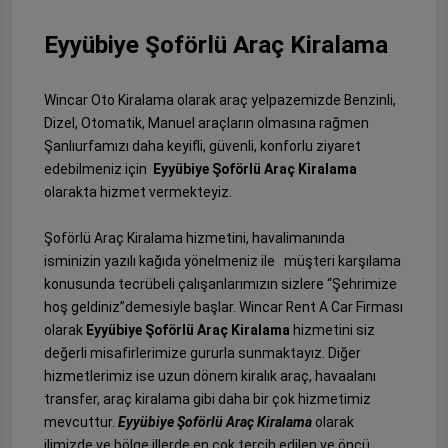
Eyyübiye Şoförlü Araç Kiralama
Wincar Oto Kiralama olarak araç yelpazemizde Benzinli,
Dizel, Otomatik, Manuel araçların olmasına rağmen
Şanlıurfamızı daha keyifli, güvenli, konforlu ziyaret
edebilmeniz için
Eyyübiye Şoförlü Araç Kiralama
olarakta hizmet vermekteyiz.
Şoförlü Araç Kiralama hizmetini, havalimanında
isminizin yazılı kağıda yönelmeniz ile müşteri karşılama
konusunda tecrübeli çalışanlarımızın sizlere “Şehrimize
hoş geldiniz”demesiyle başlar. Wincar Rent A Car Firması
olarak
Eyyübiye Şoförlü Araç Kiralama
hizmetini siz
değerli misafirlerimize gururla sunmaktayız. Diğer
hizmetlerimiz ise uzun dönem kiralık araç, havaalanı
transfer, araç kiralama gibi daha bir çok hizmetimiz
mevcuttur.
Eyyübiye Şoförlü Araç Kiralama
olarak
ilimizde ve bölge illerde en çok tercih edilen ve öncü