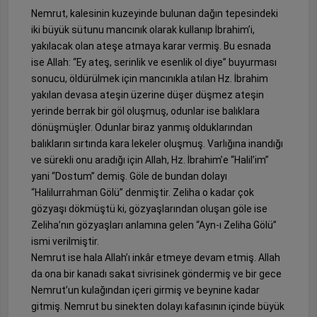
Nemrut, kalesinin kuzeyinde bulunan dağın tepesindeki
iki büyük sütunu mancınık olarak kullanıp İbrahim’i,
yakılacak olan ateşe atmaya karar vermiş. Bu esnada
ise Allah: “Ey ateş, serinlik ve esenlik ol diye” buyurması
sonucu, öldürülmek için mancınıkla atılan Hz. İbrahim
yakılan devasa ateşin üzerine düşer düşmez ateşin
yerinde berrak bir göl oluşmuş, odunlar ise balıklara
dönüşmüşler. Odunlar biraz yanmış olduklarından
balıkların sırtında kara lekeler oluşmuş. Varlığına inandığı
ve sürekli onu aradığı için Allah, Hz. İbrahim’e “Halil’im”
yani “Dostum” demiş. Göle de bundan dolayı
“Halilurrahman Gölü” denmiştir. Zeliha o kadar çok
gözyaşı dökmüştü ki, gözyaşlarından oluşan göle ise
Zeliha’nın gözyaşları anlamına gelen “Ayn-ı Zeliha Gölü”
ismi verilmiştir.
Nemrut ise hala Allah’ı inkâr etmeye devam etmiş. Allah
da ona bir kanadı sakat sivrisinek göndermiş ve bir gece
Nemrut’un kulağından içeri girmiş ve beynine kadar
gitmiş. Nemrut bu sinekten dolayı kafasının içinde büyük