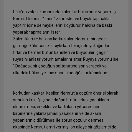
Urfa’da vakt-i zamanında zalim bir hükümdar yaşarmış.
Nemrut kendini “Tanrı” zanneder ve büyük tapınaklar
yaptırır içine de heykellerini koydurur, halkına da baskı
yaparak tapmalarını ister.
Zalimlikleri ile halkına korku salan Nemrut bir gece
gördüğü kâbusun etkisiyle kan ter içinde yatağından
fırlar ve hemen bütün kâhinleri ve büyücüleri çağırır
rüyasını anlatır yorumlamalarını ister. Rüyaya yorumu ise
“ Doğacak bir çocuğun saltanatına son verecek ve
ülkedeki hâkimiyetinin sonu olacağı” olur kâhinlerin.
Korkudan kaskatı kesilen Nemrut’a çözüm önerisi olarak
sunulan krallığı içinde doğan bütün erkek çocukların
öldürülmesi, erkekler ve kadınların yıl süresince
birbirlerine yakınlaşması yasaklanır ve de aksini
yapanların öldürülmesi ile sorun çözülür denmesi
akabinde Nemrut emri vermiş, on aileye bir gözlemci de