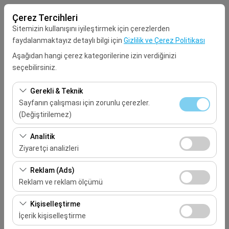
Çerez Tercihleri
Sitemizin kullanışını iyileştirmek için çerezlerden
faydalanmaktayız detaylı bilgi için
Gizlilik ve Çerez Politikası
Aşağıdan hangi çerez kategorilerine izin verdiğinizi
seçebilirsiniz.
Alış Lokasyonu
Gerekli & Teknik
Seçiniz
Sayfanın çalışması için zorunlu çerezler.
(Değiştirilemez)
Aracı farklı bir lokasyona bırakacağım
Bu çerezler sitenin doğru şekilde çalışması, güvenlik,
Analitik
oturum yönetimi ve temel işlevler için gereklidir. Devre
Ziyaretçi analizleri
Alış Tarih & Saat
dışı bırakılamaz.
Bu çerezler, sitemizin nasıl kullanıldığını (ziyaretçi sayısı,
Reklam (Ads)
09:00
en çok ziyaret edilen sayfalar, kullanıcı davranışları)
Reklam ve reklam ölçümü
analiz etmemizi sağlar. Bu veriler, web sitesi
Bırakış Tarih & Saat
Bu çerezler, size ilgi alanlarınıza uygun kişiselleştirilmiş
performansını ölçmek ve kullanıcı deneyimini sürekli
Kişiselleştirme
reklamlar göstermemize ve reklam kampanyalarımızın
iyileştirmek için kullanılır.
İçerik kişiselleştirme
09:00
etkinliğini (gösterim sayısı, tıklama oranı) ölçmemize