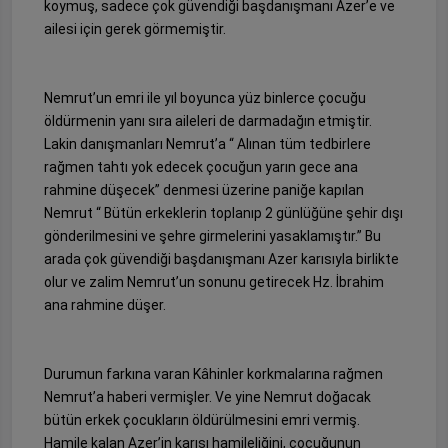
koymuş, sadece çok güvendiği başdanışmanı Azer’e ve
ailesi için gerek görmemiştir.
Nemrut’un emri ile yıl boyunca yüz binlerce çocuğu
öldürmenin yanı sıra aileleri de darmadağın etmiştir.
Lakin danışmanları Nemrut’a “ Alınan tüm tedbirlere
rağmen tahtı yok edecek çocuğun yarın gece ana
rahmine düşecek” denmesi üzerine paniğe kapılan
Nemrut “ Bütün erkeklerin toplanıp 2 günlüğüne şehir dışı
gönderilmesini ve şehre girmelerini yasaklamıştır.” Bu
arada çok güvendiği başdanışmanı Azer karısıyla birlikte
olur ve zalim Nemrut’un sonunu getirecek Hz. İbrahim
ana rahmine düşer.
Durumun farkına varan Kâhinler korkmalarına rağmen
Nemrut’a haberi vermişler. Ve yine Nemrut doğacak
bütün erkek çocukların öldürülmesini emri vermiş.
Hamile kalan Azer’in karısı hamileliğini, çocuğunun