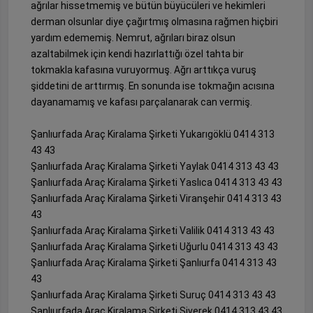
ağrılar hissetmemiş ve bütün büyücüleri ve hekimleri
derman olsunlar diye çağırtmış olmasına rağmen hiçbiri
yardım edememiş. Nemrut, ağrıları biraz olsun
azaltabilmek için kendi hazırlattığı özel tahta bir
tokmakla kafasına vuruyormuş. Ağrı arttıkça vuruş
şiddetini de arttırmış. En sonunda ise tokmağın acısına
dayanamamış ve kafası parçalanarak can vermiş.
Şanlıurfada Araç Kiralama Şirketi Yukarıgöklü 0414 313
43 43
Şanlıurfada Araç Kiralama Şirketi Yaylak 0414 313 43 43
Şanlıurfada Araç Kiralama Şirketi Yaslıca 0414 313 43 43
Şanlıurfada Araç Kiralama Şirketi Viranşehir 0414 313 43
43
Şanlıurfada Araç Kiralama Şirketi Valilik 0414 313 43 43
Şanlıurfada Araç Kiralama Şirketi Uğurlu 0414 313 43 43
Şanlıurfada Araç Kiralama Şirketi Şanlıurfa 0414 313 43
43
Şanlıurfada Araç Kiralama Şirketi Suruç 0414 313 43 43
Şanlıurfada Araç Kiralama Şirketi Siverek 0414 313 43 43