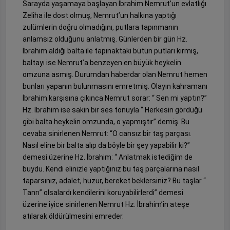
Sarayda yaşamaya başlayan İbrahim Nemrut’un evlatlığı
Zeliha ile dost olmuş, Nemrut’un halkına yaptığı
zulümlerin doğru olmadığını, putlara tapınmanın
anlamsız olduğunu anlatmış. Günlerden bir gün Hz.
İbrahim aldığı balta ile tapınaktaki bütün putları kırmış,
baltayı ise Nemrut’a benzeyen en büyük heykelin
omzuna asmış. Durumdan haberdar olan Nemrut hemen
bunları yapanın bulunmasını emretmiş. Olayın kahramanı
İbrahim karşısına çıkınca Nemrut sorar: “ Sen mi yaptın?”
Hz. İbrahim ise sakin bir ses tonuyla “ Herkesin gördüğü
gibi balta heykelin omzunda, o yapmıştır” demiş. Bu
cevaba sinirlenen Nemrut: “O cansız bir taş parçası.
Nasıl eline bir balta alıp da böyle bir şey yapabilir ki?”
demesi üzerine Hz. İbrahim: “ Anlatmak istediğim de
buydu. Kendi elinizle yaptığınız bu taş parçalarına nasıl
taparsınız, adalet, huzur, bereket beklersiniz? Bu taşlar “
Tanrı” olsalardı kendilerini koruyabilirlerdi” demesi
üzerine iyice sinirlenen Nemrut Hz. İbrahim’in ateşe
atılarak öldürülmesini emreder.