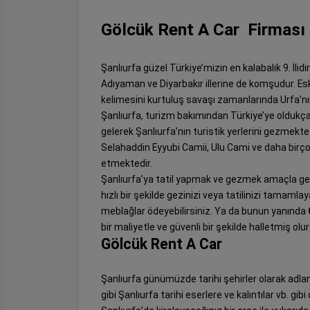
Gölcük Rent A Car Firması
Şanlıurfa güzel Türkiye’mizin en kalabalık 9. İli
Adıyaman ve Diyarbakır illerine de komşudur. Es
kelimesini kurtuluş savaşı zamanlarında Urfa’nın 
Şanlıurfa, turizm bakımından Türkiye’ye oldukç
gelerek Şanlıurfa’nın turistik yerlerini gezmekte 
Selahaddin Eyyubi Camii, Ulu Cami ve daha bir
etmektedir.
Şanlıurfa’ya tatil yapmak ve gezmek amaçla geld
hızlı bir şekilde gezinizi veya tatilinizi tamamla
meblağlar ödeyebilirsiniz. Ya da bunun yanında
bir maliyetle ve güvenli bir şekilde halletmiş olu
Gölcük Rent A Car
Şanlıurfa günümüzde tarihi şehirler olarak adlan
gibi Şanlıurfa tarihi eserlere ve kalıntılar vb. gi