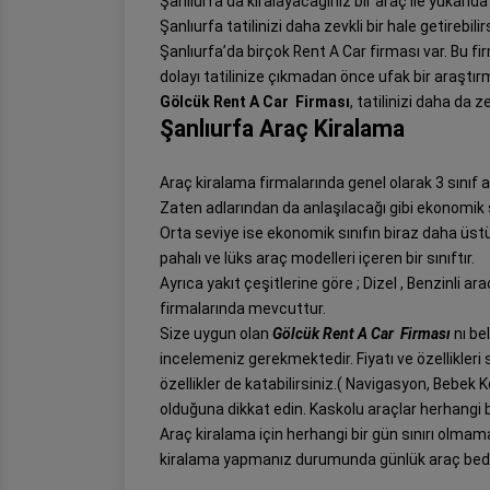
Şanlıurfa’da kiralayacağınız bir araç ile yukarıda
Şanlıurfa tatilinizi daha zevkli bir hale getirebilir
Şanlıurfa’da birçok Rent A Car firması var. Bu f
dolayı tatilinize çıkmadan önce ufak bir araşt
Gölcük Rent A Car Firması
, tatilinizi daha da z
Şanlıurfa Araç Kiralama
Araç kiralama firmalarında genel olarak 3 sınıf a
Zaten adlarından da anlaşılacağı gibi ekonomik 
Orta seviye ise ekonomik sınıfın biraz daha üst
pahalı ve lüks araç modelleri içeren bir sınıftır.
Ayrıca yakıt çeşitlerine göre ; Dizel , Benzinli a
firmalarında mevcuttur.
Size uygun olan
Gölcük Rent A Car Firması
nı be
incelemeniz gerekmektedir. Fiyatı ve özellikleri 
özellikler de katabilirsiniz.( Navigasyon, Bebek 
olduğuna dikkat edin. Kaskolu araçlar herhangi b
Araç kiralama için herhangi bir gün sınırı olmama
kiralama yapmanız durumunda günlük araç bede