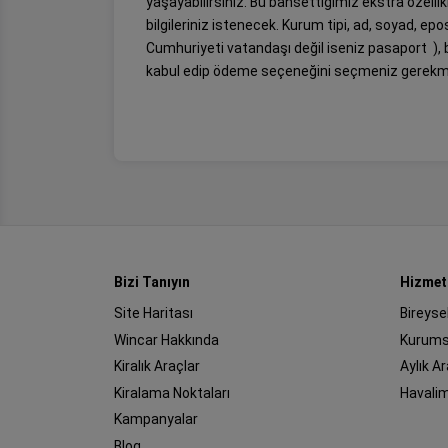
yaşayabilirsiniz. Bu bahsettiğimiz ekstra özellik
bilgileriniz istenecek. Kurum tipi, ad, soyad, e
Cumhuriyeti vatandaşı değil iseniz pasaport ), b
kabul edip ödeme seçeneğini seçmeniz gerekm
Bizi Tanıyın
Hizmet
Site Haritası
Bireyse
Wincar Hakkında
Kurums
Kiralık Araçlar
Aylık A
Kiralama Noktaları
Havali
Kampanyalar
Blog