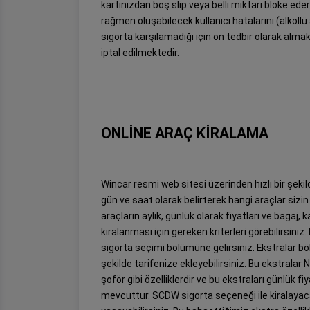
kartınızdan boş slip veya belli miktarı bloke ed
rağmen oluşabilecek kullanıcı hatalarını (alkollü 
sigorta karşılamadığı için ön tedbir olarak alma
iptal edilmektedir.
ONLİNE ARAÇ KİRALAMA
Wincar resmi web sitesi üzerinden hızlı bir şekil
gün ve saat olarak belirterek hangi araçlar si
araçların aylık, günlük olarak fiyatları ve bagaj, k
kiralanması için gereken kriterleri görebilirsin
sigorta seçimi bölümüne gelirsiniz. Ekstralar böl
şekilde tarifenize ekleyebilirsiniz. Bu ekstrala
şoför gibi özelliklerdir ve bu ekstraları günlük fi
mevcuttur. SCDW sigorta seçeneği ile kiralayacağ