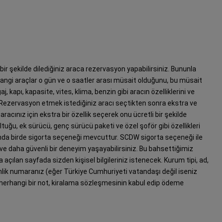
r şekilde dilediğiniz araca rezervasyon yapabilirsiniz. Bununla
k hangi araçlar o gün ve o saatler arası müsait olduğunu, bu müsait
aj, kapı, kapasite, vites, klima, benzin gibi aracın özelliklerini ve
iz. Rezervasyon etmek istediğiniz aracı seçtikten sonra ekstra ve
acınız için ekstra bir özellik seçerek onu ücretli bir şekilde
ltuğu, ek sürücü, genç sürücü paketi ve özel şoför gibi özellikleri
yanında birde sigorta seçeneği mevcuttur. SCDW sigorta seçeneği ile
ir ve daha güvenli bir deneyim yaşayabilirsiniz. Bu bahsettiğimiz
a açılan sayfada sizden kişisel bilgileriniz istenecek. Kurum tipi, ad,
lik numaranız (eğer Türkiye Cumhuriyeti vatandaşı değil iseniz
 herhangi bir not, kiralama sözleşmesinin kabul edip ödeme