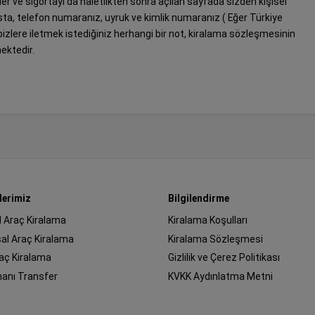
ler ve sigortayı da haletlikten sonra açılan sayfada sizden kişisel
posta, telefon numaranız, uyruk ve kimlik numaranız ( Eğer Türkiye
izlere iletmek istediğiniz herhangi bir not, kiralama sözleşmesinin
ektedir.
lerimiz
Bilgilendirme
l Araç Kiralama
Kiralama Koşulları
al Araç Kiralama
Kiralama Sözleşmesi
raç Kiralama
Gizlilik ve Çerez Politikası
manı Transfer
KVKK Aydınlatma Metni