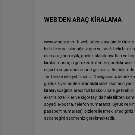
WEB’DEN ARAÇ KİRALAMA
www.wincar.com.tr web sitesi sayesinde Online bi
birlikte aracı alacağınız gün ve saati belirtere
olan araçların aylık, günlük olarak fiyatları ve bag
kiralanması için gereken kriterleri görebilirsin
sigorta seçimi bölümüne gelirsiniz. Bu bölümde ar
tarifenize ekleyebilirsiniz. Navigasyon, bebek ko
günlük fiyatları ile kullanabilirsiniz. Bunların 
kiralayacağınız aracı full kaskolu hale getirebil
ekstra özellikler ve sigortayı da haletlikten sonr
soyad, e-posta, telefon numaranız, uyruk ve kim
pasaport numarası), bizlere iletmek istediğiniz
seçeneğini seçmeniz gerekmektedir.