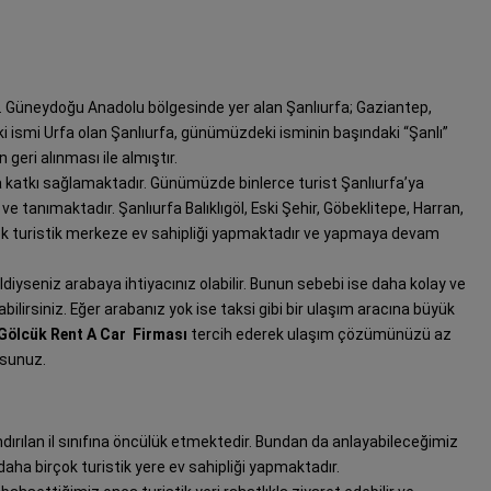
dir. Güneydoğu Anadolu bölgesinde yer alan Şanlıurfa; Gaziantep,
ki ismi Urfa olan Şanlıurfa, günümüzdeki isminin başındaki “Şanlı”
geri alınması ile almıştır.
a katkı sağlamaktadır. Günümüzde binlerce turist Şanlıurfa’ya
ve tanımaktadır. Şanlıurfa Balıklıgöl, Eski Şehir, Göbeklitepe, Harran,
çok turistik merkeze ev sahipliği yapmaktadır ve yapmaya devam
iyseniz arabaya ihtiyacınız olabilir. Bunun sebebi ise daha kolay ve
yabilirsiniz. Eğer arabanız yok ise taksi gibi bir ulaşım aracına büyük
Gölcük Rent A Car Firması
tercih ederek ulaşım çözümünüzü az
rsunuz.
dırılan il sınıfına öncülük etmektedir. Bundan da anlayabileceğimiz
bi daha birçok turistik yere ev sahipliği yapmaktadır.