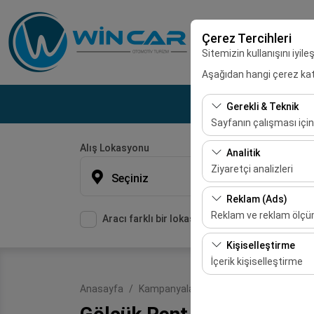
Çerez Tercihleri
Sitemizin kullanışını iyil
Aşağıdan hangi çerez kateg
Gerekli & Teknik
Sayfanın çalışması için
Alış Lokasyonu
Bu çerezler sitenin doğr
Analitik
bırakılamaz.
Ziyaretçi analizleri
Seçiniz
Bu çerezler, sitemizin na
Reklam (Ads)
etmemizi sağlar. Bu veri
Reklam ve reklam ölç
Aracı farklı bir lokasyona bırakacağım
Bu çerezler, size ilgi 
Kişiselleştirme
etkinliğini (gösterim sa
İçerik kişiselleştirme
Bu çerezler, kullanıcı a
Anasayfa
Kampanyalar
Gölcük Rent A Car
deneyiminizin tutarlılığı