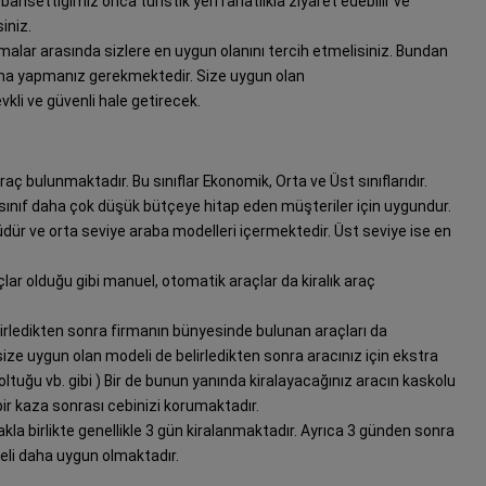
 bahsettiğimiz onca turistik yeri rahatlıkla ziyaret edebilir ve
siniz.
irmalar arasında sizlere en uygun olanını tercih etmelisiniz. Bundan
ırma yapmanız gerekmektedir. Size uygun olan
evkli ve güvenli hale getirecek.
raç bulunmaktadır. Bu sınıflar Ekonomik, Orta ve Üst sınıflarıdır.
sınıf daha çok düşük bütçeye hitap eden müşteriler için uygundur.
üdür ve orta seviye araba modelleri içermektedir. Üst seviye ise en
raçlar olduğu gibi manuel, otomatik araçlar da kiralık araç
lirledikten sonra firmanın bünyesinde bulunan araçları da
size uygun olan modeli de belirledikten sonra aracınız için ekstra
Koltuğu vb. gibi ) Bir de bunun yanında kiralayacağınız aracın kaskolu
ir kaza sonrası cebinizi korumaktadır.
kla birlikte genellikle 3 gün kiralanmaktadır. Ayrıca 3 günden sonra
li daha uygun olmaktadır.