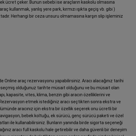
erek ücret çeker. Bunun sebebi ise araçların kaskolu olmasına
araç kullanmak, yanlış yere park, kırmızı ışıkta geçiş vb. gibi )
ktadır. Herhangi bir ceza unsuru olmamasına karşın slip işleminiz
de Online araç rezervasyonu yapabilirsiniz. Aracı alacağınız tarihi
zin seçmiş olduğunuz tarihte müsait olduğunu ve bu müsait olan
apı, kapasite, vites, klima, benzin gibi aracın özelliklerini ve
iz. Rezervasyon etmek istediğiniz aracı seçtikten sonra ekstra ve
ümünde aracınız için ekstra bir özellik seçerek onu ücretli bir
r Navigasyon, bebek koltuğu, ek sürücü, genç sürücü paketi ve özel
yatları ile kullanabilirsiniz. Bunların yanında birde sigorta seçeneği
ınız aracı full kaskolu hale getirebilir ve daha güvenli bir deneyim