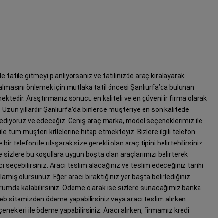
e tatile gitmeyi planlıyorsanız ve tatilinizde araç kiralayarak
hal almasını önlemek için mutlaka tatil öncesi Şanlıurfa’da bulunan
ktedir. Araştırmanız sonucu en kaliteli ve en güvenilir firma olarak
. Uzun yıllardır Şanlıurfa’da binlerce müşteriye en son kalitede
ediyoruz ve edeceğiz. Geniş araç marka, model seçeneklerimiz ile
e tüm müşteri kitlelerine hitap etmekteyiz. Bizlere ilgili telefon
r telefon ile ulaşarak size gerekli olan araç tipini belirtebilirsiniz.
r de sizlere bu koşullara uygun boşta olan araçlarımızı belirterek
acı seçebilirsiniz. Aracı teslim alacağınız ve teslim edeceğiniz tarihi
amış olursunuz. Eğer aracı bıraktığınız yer başta belirlediğiniz
durumda kalabilirsiniz. Ödeme olarak ise sizlere sunacağımız banka
 web sitemizden ödeme yapabilirsiniz veya aracı teslim alırken
çenekleri ile ödeme yapabilirsiniz. Aracı alırken, firmamız kredi