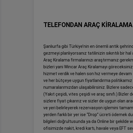
TELEFONDAN ARAÇ KİRALAMA
Şanlıurfa gibi Türkiye’nin en önemli antik şehrind
gezmeyi planlıyorsanız tatilinizin sıkıntılı bir 
Araç Kiralama firmalarınızı araştırmanız gerekme
bizleri yani Wincar Araç Kiralamayı göreceksiniz
hizmet verdik ve halen son hız vermeye devam 
ve her bütçeye uygun fiyatlandırma politikamız il
numaralarımızdan ulaşabilirsiniz. Bizlere sadece bi
(Yakıt çeşidi, vites çeşidi ve araç sınıfı.) Bizle
sizlere fiyat çıkarırız ve sizler de uygun olan ar
ve yeri belirleyerek rezervasyon işlemini tamaml
yerden farklı bir yer ise “Drop” ücreti ödemek 
bilgileri doğrultusunda ya da Online bir şekilde
ofisimizde nakit, kredi kartı, havale veya EFT se