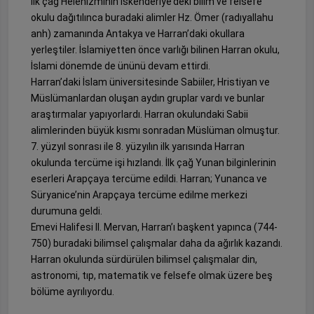
İlk çağ Helenizminin İskenderiye’deki bilim ve felsefe
okulu dağıtılınca buradaki alimler Hz. Ömer (radıyallahu
anh) zamanında Antakya ve Harran’daki okullara
yerleştiler. İslamiyetten önce varlığı bilinen Harran okulu,
İslami dönemde de ününü devam ettirdi.
Harran’daki İslam üniversitesinde Sabiiler, Hristiyan ve
Müslümanlardan oluşan aydın gruplar vardı ve bunlar
araştırmalar yapıyorlardı. Harran okulundaki Sabii
alimlerinden büyük kısmı sonradan Müslüman olmuştur.
7. yüzyıl sonrası ile 8. yüzyılın ilk yarısında Harran
okulunda tercüme işi hızlandı. İlk çağ Yunan bilginlerinin
eserleri Arapçaya tercüme edildi. Harran; Yunanca ve
Süryanice’nin Arapçaya tercüme edilme merkezi
durumuna geldi.
Emevi Halifesi II. Mervan, Harran’ı başkent yapınca (744-
750) buradaki bilimsel çalışmalar daha da ağırlık kazandı.
Harran okulunda sürdürülen bilimsel çalışmalar din,
astronomi, tıp, matematik ve felsefe olmak üzere beş
bölüme ayrılıyordu.