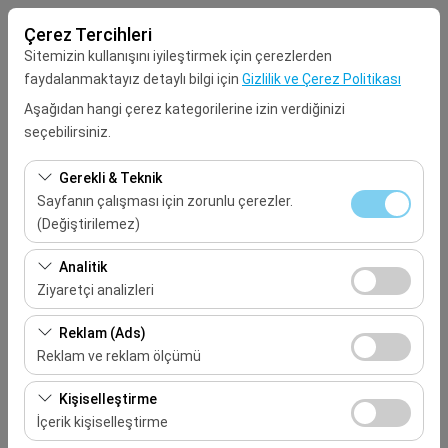
Çerez Tercihleri
Sitemizin kullanışını iyileştirmek için çerezlerden
faydalanmaktayız detaylı bilgi için
Gizlilik ve Çerez Politikası
Aşağıdan hangi çerez kategorilerine izin verdiğinizi
seçebilirsiniz.
Alış Lokasyonu
Gerekli & Teknik
Seçiniz
Sayfanın çalışması için zorunlu çerezler.
(Değiştirilemez)
Aracı farklı bir lokasyona bırakacağım
Bu çerezler sitenin doğru şekilde çalışması, güvenlik,
Analitik
oturum yönetimi ve temel işlevler için gereklidir. Devre
Ziyaretçi analizleri
Alış Tarih & Saat
dışı bırakılamaz.
Bu çerezler, sitemizin nasıl kullanıldığını (ziyaretçi sayısı,
Reklam (Ads)
09:00
en çok ziyaret edilen sayfalar, kullanıcı davranışları)
Reklam ve reklam ölçümü
analiz etmemizi sağlar. Bu veriler, web sitesi
Bırakış Tarih & Saat
Bu çerezler, size ilgi alanlarınıza uygun kişiselleştirilmiş
performansını ölçmek ve kullanıcı deneyimini sürekli
Kişiselleştirme
reklamlar göstermemize ve reklam kampanyalarımızın
iyileştirmek için kullanılır.
İçerik kişiselleştirme
09:00
etkinliğini (gösterim sayısı, tıklama oranı) ölçmemize