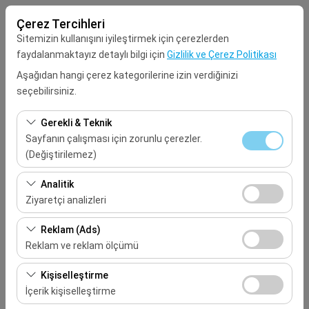
Çerez Tercihleri
Sitemizin kullanışını iyileştirmek için çerezlerden
faydalanmaktayız detaylı bilgi için
Gizlilik ve Çerez Politikası
Aşağıdan hangi çerez kategorilerine izin verdiğinizi
seçebilirsiniz.
Alış Lokasyonu
Gerekli & Teknik
Seçiniz
Sayfanın çalışması için zorunlu çerezler.
(Değiştirilemez)
Aracı farklı bir lokasyona bırakacağım
Bu çerezler sitenin doğru şekilde çalışması, güvenlik,
Analitik
oturum yönetimi ve temel işlevler için gereklidir. Devre
Ziyaretçi analizleri
Alış Tarih & Saat
dışı bırakılamaz.
Bu çerezler, sitemizin nasıl kullanıldığını (ziyaretçi sayısı,
Reklam (Ads)
09:00
en çok ziyaret edilen sayfalar, kullanıcı davranışları)
Reklam ve reklam ölçümü
analiz etmemizi sağlar. Bu veriler, web sitesi
Bırakış Tarih & Saat
Bu çerezler, size ilgi alanlarınıza uygun kişiselleştirilmiş
performansını ölçmek ve kullanıcı deneyimini sürekli
Kişiselleştirme
reklamlar göstermemize ve reklam kampanyalarımızın
iyileştirmek için kullanılır.
İçerik kişiselleştirme
09:00
etkinliğini (gösterim sayısı, tıklama oranı) ölçmemize