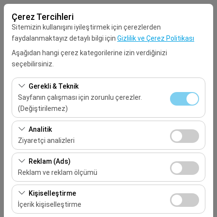
Çerez Tercihleri
Sitemizin kullanışını iyileştirmek için çerezlerden
faydalanmaktayız detaylı bilgi için
Gizlilik ve Çerez Politikası
Aşağıdan hangi çerez kategorilerine izin verdiğinizi
seçebilirsiniz.
Alış Lokasyonu
Gerekli & Teknik
Seçiniz
Sayfanın çalışması için zorunlu çerezler.
(Değiştirilemez)
Aracı farklı bir lokasyona bırakacağım
Bu çerezler sitenin doğru şekilde çalışması, güvenlik,
Analitik
oturum yönetimi ve temel işlevler için gereklidir. Devre
Ziyaretçi analizleri
Alış Tarih & Saat
dışı bırakılamaz.
Bu çerezler, sitemizin nasıl kullanıldığını (ziyaretçi sayısı,
Reklam (Ads)
09:00
en çok ziyaret edilen sayfalar, kullanıcı davranışları)
Reklam ve reklam ölçümü
analiz etmemizi sağlar. Bu veriler, web sitesi
Bırakış Tarih & Saat
Bu çerezler, size ilgi alanlarınıza uygun kişiselleştirilmiş
performansını ölçmek ve kullanıcı deneyimini sürekli
Kişiselleştirme
reklamlar göstermemize ve reklam kampanyalarımızın
iyileştirmek için kullanılır.
İçerik kişiselleştirme
09:00
etkinliğini (gösterim sayısı, tıklama oranı) ölçmemize