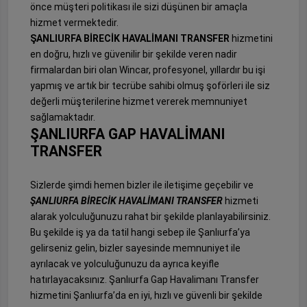
önce müşteri politikası ile sizi düşünen bir amaçla
hizmet vermektedir.
ŞANLIURFA BİRECİK HAVALİMANI TRANSFER
hizmetini
en doğru, hızlı ve güvenilir bir şekilde veren nadir
firmalardan biri olan Wincar, profesyonel, yıllardır bu işi
yapmış ve artık bir tecrübe sahibi olmuş şoförleri ile siz
değerli müşterilerine hizmet vererek memnuniyet
sağlamaktadır.
ŞANLIURFA GAP HAVALİMANI
TRANSFER
Sizlerde şimdi hemen bizler ile iletişime geçebilir ve
ŞANLIURFA BİRECİK HAVALİMANI TRANSFER
hizmeti
alarak yolculuğunuzu rahat bir şekilde planlayabilirsiniz.
Bu şekilde iş ya da tatil hangi sebep ile Şanlıurfa’ya
gelirseniz gelin, bizler sayesinde memnuniyet ile
ayrılacak ve yolculuğunuzu da ayrıca keyifle
hatırlayacaksınız. Şanlıurfa Gap Havalimanı Transfer
hizmetini Şanlıurfa’da en iyi, hızlı ve güvenli bir şekilde