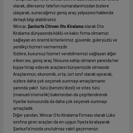
olarak, dilerseniz telefon numaralarımızdan bizlere
ulaşarak, sunacağımız geniş araç yelpazesi hakkında
detaylı bilgi alabilirsiniz.
Wincar,
Şanlıurfa Citroen Oto Kiralama
olarak Oto
Kiralama dünyasında köklü ve kalıcı firma olmamızı
sağlayan en önemli kriterlerimiz; güvenilir, güleryüzlü ve
yenilikçi hizmet vermemizdir.
Sizlere, kusursuz hizmet verebilmemizi sağlayan diğer
etken ise, geniş araç filosuna sahip olmanın yanında her
kişiye hitap edecek araçların bünyemizde olmasıdır.
Araçlarımızı; ekonomik, orta, üst sınıf olarak ayırarak,
sizlere daha çok seçenek sunmayı amaçlamanın
yanında yakıt türü (benzin/dizel) ve vites türü
(manuel/otomatik) bakımından da çeşitlendirerek
fiyatlar konusunda da daha çok seçenek sunmayı
amaçladık.
Diğer yandan, Wincar Oto Kiralama Firması olarak Lüks
sınıfına giren araçları da en uygun fiyata kiralayarak
Şanlıurfa’mızda unutulmaz vakit geçirmenizi