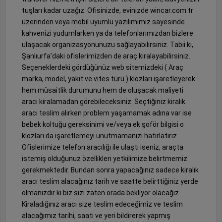
tuşları kadar uzağız. Ofisinizde, evinizde wincar.com.tr
üzerinden veya mobil uyumlu yazılımımız sayesinde
kahvenizi yudumlarken ya da telefonlarımızdan bizlere
ulaşacak organizasyonunuzu sağlayabilirsiniz. Tabii ki,
Şanlıurfa’daki ofislerimizden de araç kiralayabilirsiniz.
Seçeneklerdeki gördüğünüz web sitemizdeki ( Araç
marka, model, yakıt ve vites türü ) klozları işaretleyerek
hem müsaitlik durumunu hem de oluşacak maliyeti
aracı kiralamadan görebileceksiniz. Seçtiğiniz kiralık
aracı teslim alırken problem yaşamamak adına var ise
bebek koltuğu gereksinimi ve/veya ek şoför bilgisi o
klozları da işaretlemeyi unutmamanızı hatırlatırız.
Ofislerimize telefon aracılığı ile ulaştı iseniz, araçta
istemiş olduğunuz özellikleri yetkilimize belirtmemiz
gerekmektedir. Bundan sonra yapacağınız sadece kiralık
aracı teslim alacağınız tarih ve saatte belirttiğiniz yerde
olmanızdır ki biz sizi zaten orada bekliyor olacağız.
Kiraladığınız aracı size teslim edeceğimiz ve teslim
alacağımız tarihi, saati ve yeri bildirerek yapmış