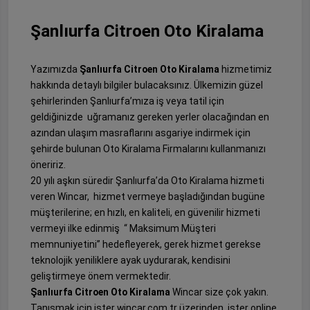
Şanlıurfa Citroen Oto Kiralama
Yazımızda
Şanlıurfa Citroen Oto Kiralama
hizmetimiz
hakkında detaylı bilgiler bulacaksınız. Ülkemizin güzel
şehirlerinden Şanlıurfa’mıza iş veya tatil için
geldiğinizde uğramanız gereken yerler olacağından en
azından ulaşım masraflarını asgariye indirmek için
şehirde bulunan Oto Kiralama Firmalarını kullanmanızı
öneririz.
20 yılı aşkın süredir Şanlıurfa’da Oto Kiralama hizmeti
veren Wincar, hizmet vermeye başladığından bugüne
müşterilerine; en hızlı, en kaliteli, en güvenilir hizmeti
vermeyi ilke edinmiş “ Maksimum Müşteri
memnuniyetini” hedefleyerek, gerek hizmet gerekse
teknolojik yeniliklere ayak uydurarak, kendisini
geliştirmeye önem vermektedir.
Şanlıurfa Citroen Oto Kiralama
Wincar size çok yakın.
Tanışmak için ister wincar.com.tr üzerinden, ister online