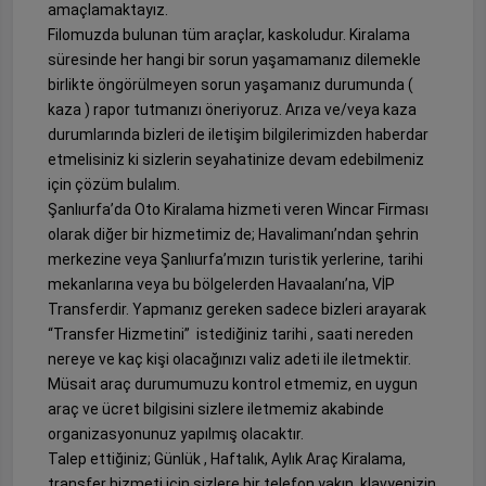
amaçlamaktayız.
Filomuzda bulunan tüm araçlar, kaskoludur. Kiralama
süresinde her hangi bir sorun yaşamamanız dilemekle
birlikte öngörülmeyen sorun yaşamanız durumunda (
kaza ) rapor tutmanızı öneriyoruz. Arıza ve/veya kaza
durumlarında bizleri de iletişim bilgilerimizden haberdar
etmelisiniz ki sizlerin seyahatinize devam edebilmeniz
için çözüm bulalım.
Şanlıurfa’da Oto Kiralama hizmeti veren Wincar Firması
olarak diğer bir hizmetimiz de; Havalimanı’ndan şehrin
merkezine veya Şanlıurfa’mızın turistik yerlerine, tarihi
mekanlarına veya bu bölgelerden Havaalanı’na, VİP
Transferdir. Yapmanız gereken sadece bizleri arayarak
“Transfer Hizmetini” istediğiniz tarihi , saati nereden
nereye ve kaç kişi olacağınızı valiz adeti ile iletmektir.
Müsait araç durumumuzu kontrol etmemiz, en uygun
araç ve ücret bilgisini sizlere iletmemiz akabinde
organizasyonunuz yapılmış olacaktır.
Talep ettiğiniz; Günlük , Haftalık, Aylık Araç Kiralama,
transfer hizmeti için sizlere bir telefon yakın, klavyenizin