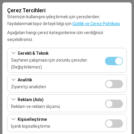
Çerez Tercihleri
Sitemizin kullanışını iyileştirmek için çerezlerden
faydalanmaktayız detaylı bilgi için
Gizlilik ve Çerez Politikası
Aşağıdan hangi çerez kategorilerine izin verdiğinizi
seçebilirsiniz.
Alış Lokasyonu
Gerekli & Teknik
Seçiniz
Sayfanın çalışması için zorunlu çerezler.
(Değiştirilemez)
Aracı farklı bir lokasyona bırakacağım
Bu çerezler sitenin doğru şekilde çalışması, güvenlik,
Analitik
oturum yönetimi ve temel işlevler için gereklidir. Devre
Ziyaretçi analizleri
Alış Tarih & Saat
dışı bırakılamaz.
Bu çerezler, sitemizin nasıl kullanıldığını (ziyaretçi sayısı,
Reklam (Ads)
09:00
en çok ziyaret edilen sayfalar, kullanıcı davranışları)
Reklam ve reklam ölçümü
analiz etmemizi sağlar. Bu veriler, web sitesi
Bırakış Tarih & Saat
Bu çerezler, size ilgi alanlarınıza uygun kişiselleştirilmiş
performansını ölçmek ve kullanıcı deneyimini sürekli
Kişiselleştirme
reklamlar göstermemize ve reklam kampanyalarımızın
iyileştirmek için kullanılır.
İçerik kişiselleştirme
09:00
etkinliğini (gösterim sayısı, tıklama oranı) ölçmemize