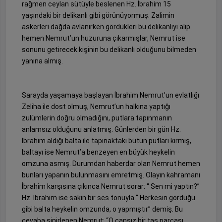
rağmen ceylan sütüyle beslenen Hz. İbrahim 15
yaşındaki bir delikanlı gibi görünüyormuş. Zalimin
askerleri dağda avlanırken gördükleri bu delikanlıyı alıp
hemen Nemrut’un huzuruna çıkarmışlar, Nemrut ise
sonunu getirecek kişinin bu delikanlı olduğunu bilmeden
yanına almış.
Sarayda yaşamaya başlayan İbrahim Nemrut’un evlatlığı
Zeliha ile dost olmuş, Nemrut’un halkına yaptığı
zulümlerin doğru olmadığını, putlara tapınmanın
anlamsız olduğunu anlatmış. Günlerden bir gün Hz.
İbrahim aldığı balta ile tapınaktaki bütün putları kırmış,
baltayı ise Nemrut’a benzeyen en büyük heykelin
omzuna asmış. Durumdan haberdar olan Nemrut hemen
bunları yapanın bulunmasını emretmiş. Olayın kahramanı
İbrahim karşısına çıkınca Nemrut sorar: “ Sen mi yaptın?”
Hz. İbrahim ise sakin bir ses tonuyla “ Herkesin gördüğü
gibi balta heykelin omzunda, o yapmıştır” demiş. Bu
cevaba sinirlenen Nemrut: “O cansız bir taş parçası.