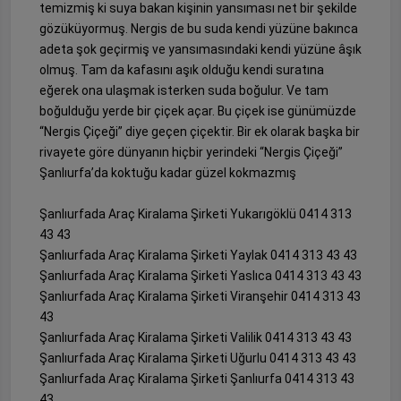
temizmiş ki suya bakan kişinin yansıması net bir şekilde
gözüküyormuş. Nergis de bu suda kendi yüzüne bakınca
adeta şok geçirmiş ve yansımasındaki kendi yüzüne âşık
olmuş. Tam da kafasını aşık olduğu kendi suratına
eğerek ona ulaşmak isterken suda boğulur. Ve tam
boğulduğu yerde bir çiçek açar. Bu çiçek ise günümüzde
“Nergis Çiçeği” diye geçen çiçektir. Bir ek olarak başka bir
rivayete göre dünyanın hiçbir yerindeki “Nergis Çiçeği”
Şanlıurfa’da koktuğu kadar güzel kokmazmış
Şanlıurfada Araç Kiralama Şirketi Yukarıgöklü 0414 313
43 43
Şanlıurfada Araç Kiralama Şirketi Yaylak 0414 313 43 43
Şanlıurfada Araç Kiralama Şirketi Yaslıca 0414 313 43 43
Şanlıurfada Araç Kiralama Şirketi Viranşehir 0414 313 43
43
Şanlıurfada Araç Kiralama Şirketi Valilik 0414 313 43 43
Şanlıurfada Araç Kiralama Şirketi Uğurlu 0414 313 43 43
Şanlıurfada Araç Kiralama Şirketi Şanlıurfa 0414 313 43
43