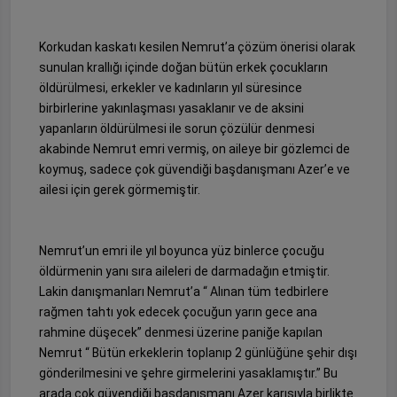
Korkudan kaskatı kesilen Nemrut’a çözüm önerisi olarak
sunulan krallığı içinde doğan bütün erkek çocukların
öldürülmesi, erkekler ve kadınların yıl süresince
birbirlerine yakınlaşması yasaklanır ve de aksini
yapanların öldürülmesi ile sorun çözülür denmesi
akabinde Nemrut emri vermiş, on aileye bir gözlemci de
koymuş, sadece çok güvendiği başdanışmanı Azer’e ve
ailesi için gerek görmemiştir.
Nemrut’un emri ile yıl boyunca yüz binlerce çocuğu
öldürmenin yanı sıra aileleri de darmadağın etmiştir.
Lakin danışmanları Nemrut’a “ Alınan tüm tedbirlere
rağmen tahtı yok edecek çocuğun yarın gece ana
rahmine düşecek” denmesi üzerine paniğe kapılan
Nemrut “ Bütün erkeklerin toplanıp 2 günlüğüne şehir dışı
gönderilmesini ve şehre girmelerini yasaklamıştır.” Bu
arada çok güvendiği başdanışmanı Azer karısıyla birlikte