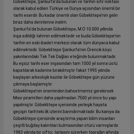
Göbeklitepe, Şanlıurfa’da bulunan ve tarihin sıfır noktası
olarak kabul edilen Türkiye ve Dünya açısından önemli bir
tarihi eserdir. Bu kadar önemli olan Göbeklitepe’nin gelin
biraz daha derinlerine inelim.
Şanlıurfa’da bulunan Göbeklitepe, M.Ö 10.000 yıllında
inşa edildiği tahmin edilmektedir ve buda Göbeklitepe’nin
tarihin en eski ibadet merkezi olarak tüm dünyaca kabul
edilmektedir. Göbeklitepe Şanlıurfa’nın Örencik köyü
yakınlarındaki Tek Tek Dağları eteğinde bulunmaktadır.
Bu eşsiz tarihi eser inşasından tam 1000 yıl sonra üstü
kapatılarak kaderine bırakılmıştır fakat 1995 yılında
başlayan arkeolojik kazılar ile Göbeklitepe gün yüzüne
çıkmaya başlamıştır.
Göbeklitepe’nin öneminden bahsetmemiz gerekirsek
Mısır piramitleri daha yapılmadan 7500 yıl önce bu yapı
yapılmıştır. Göbeklitepe içerisinde yerleşik hayata
geçişin tarihteki ilk izlerini barındırmaktadır. Bu kanıya da
Göbeklitepe içerisinde araştırma yapan bilim insanları
çeşitli buğday kalıntıları bulmasından ötürü varmışlardır.
1983 yılında bir çiftçi, tarlasını sürerken toprağın altında