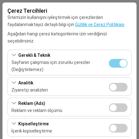
Çerez Tercihleri
Sitemizin kullanışını iyileştirmek için çerezlerden
faydalanmaktayız detaylı bilgi için
Gizlilik ve Çerez Politikası
Aşağıdan hangi çerez kategorilerine izin verdiğinizi
seçebilirsiniz.
Alış Lokasyonu
Gerekli & Teknik
Seçiniz
Sayfanın çalışması için zorunlu çerezler.
(Değiştirilemez)
Aracı farklı bir lokasyona bırakacağım
Bu çerezler sitenin doğru şekilde çalışması, güvenlik,
Analitik
oturum yönetimi ve temel işlevler için gereklidir. Devre
Ziyaretçi analizleri
Alış Tarih & Saat
dışı bırakılamaz.
Bu çerezler, sitemizin nasıl kullanıldığını (ziyaretçi sayısı,
Reklam (Ads)
09:00
en çok ziyaret edilen sayfalar, kullanıcı davranışları)
Reklam ve reklam ölçümü
analiz etmemizi sağlar. Bu veriler, web sitesi
Bırakış Tarih & Saat
Bu çerezler, size ilgi alanlarınıza uygun kişiselleştirilmiş
performansını ölçmek ve kullanıcı deneyimini sürekli
Kişiselleştirme
reklamlar göstermemize ve reklam kampanyalarımızın
iyileştirmek için kullanılır.
İçerik kişiselleştirme
09:00
etkinliğini (gösterim sayısı, tıklama oranı) ölçmemize