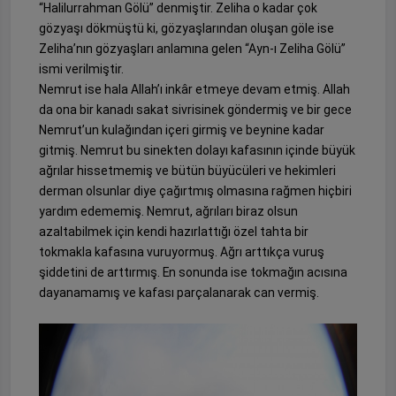
“Halilurrahman Gölü” denmiştir. Zeliha o kadar çok
gözyaşı dökmüştü ki, gözyaşlarından oluşan göle ise
Zeliha’nın gözyaşları anlamına gelen “Ayn-ı Zeliha Gölü”
ismi verilmiştir.
Nemrut ise hala Allah’ı inkâr etmeye devam etmiş. Allah
da ona bir kanadı sakat sivrisinek göndermiş ve bir gece
Nemrut’un kulağından içeri girmiş ve beynine kadar
gitmiş. Nemrut bu sinekten dolayı kafasının içinde büyük
ağrılar hissetmemiş ve bütün büyücüleri ve hekimleri
derman olsunlar diye çağırtmış olmasına rağmen hiçbiri
yardım edememiş. Nemrut, ağrıları biraz olsun
azaltabilmek için kendi hazırlattığı özel tahta bir
tokmakla kafasına vuruyormuş. Ağrı arttıkça vuruş
şiddetini de arttırmış. En sonunda ise tokmağın acısına
dayanamamış ve kafası parçalanarak can vermiş.