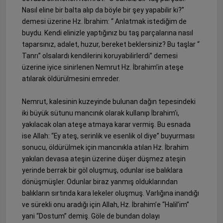
Nasıl eline bir balta alıp da böyle bir şey yapabilir ki?”
demesi üzerine Hz. İbrahim: “ Anlatmak istediğim de
buydu. Kendi elinizle yaptığınız bu taş parçalarına nasıl
taparsınız, adalet, huzur, bereket beklersiniz? Bu taşlar “
Tanrı” olsalardı kendilerini koruyabilirlerdi” demesi
üzerine iyice sinirlenen Nemrut Hz. İbrahim’in ateşe
atılarak öldürülmesini emreder.
Nemrut, kalesinin kuzeyinde bulunan dağın tepesindeki
iki büyük sütunu mancınık olarak kullanıp İbrahim’i,
yakılacak olan ateşe atmaya karar vermiş. Bu esnada
ise Allah: “Ey ateş, serinlik ve esenlik ol diye” buyurması
sonucu, öldürülmek için mancınıkla atılan Hz. İbrahim
yakılan devasa ateşin üzerine düşer düşmez ateşin
yerinde berrak bir göl oluşmuş, odunlar ise balıklara
dönüşmüşler. Odunlar biraz yanmış olduklarından
balıkların sırtında kara lekeler oluşmuş. Varlığına inandığı
ve sürekli onu aradığı için Allah, Hz. İbrahim’e “Halil’im”
yani “Dostum” demiş. Göle de bundan dolayı