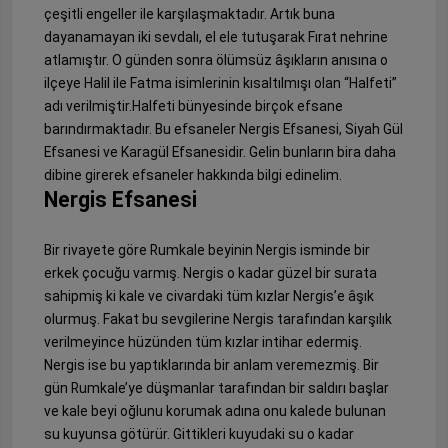
çeşitli engeller ile karşılaşmaktadır. Artık buna
dayanamayan iki sevdalı, el ele tutuşarak Fırat nehrine
atlamıştır. O günden sonra ölümsüz âşıkların anısına o
ilçeye Halil ile Fatma isimlerinin kısaltılmışı olan “Halfeti”
adı verilmiştir.Halfeti bünyesinde birçok efsane
barındırmaktadır. Bu efsaneler Nergis Efsanesi, Siyah Gül
Efsanesi ve Karagül Efsanesidir. Gelin bunların bira daha
dibine girerek efsaneler hakkında bilgi edinelim.
Nergis Efsanesi
Bir rivayete göre Rumkale beyinin Nergis isminde bir
erkek çocuğu varmış. Nergis o kadar güzel bir surata
sahipmiş ki kale ve civardaki tüm kızlar Nergis’e âşık
olurmuş. Fakat bu sevgilerine Nergis tarafından karşılık
verilmeyince hüzünden tüm kızlar intihar edermiş.
Nergis ise bu yaptıklarında bir anlam veremezmiş. Bir
gün Rumkale’ye düşmanlar tarafından bir saldırı başlar
ve kale beyi oğlunu korumak adına onu kalede bulunan
su kuyunsa götürür. Gittikleri kuyudaki su o kadar