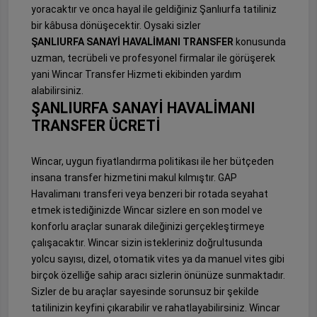
yoracaktır ve onca hayal ile geldiğiniz Şanlıurfa tatiliniz
bir kâbusa dönüşecektir. Oysaki sizler
ŞANLIURFA SANAYİ HAVALİMANI TRANSFER
konusunda
uzman, tecrübeli ve profesyonel firmalar ile görüşerek
yani Wincar Transfer Hizmeti ekibinden yardım
alabilirsiniz.
ŞANLIURFA SANAYİ HAVALİMANI
TRANSFER ÜCRETİ
Wincar, uygun fiyatlandırma politikası ile her bütçeden
insana transfer hizmetini makul kılmıştır. GAP
Havalimanı transferi veya benzeri bir rotada seyahat
etmek istediğinizde Wincar sizlere en son model ve
konforlu araçlar sunarak dileğinizi gerçekleştirmeye
çalışacaktır. Wincar sizin istekleriniz doğrultusunda
yolcu sayısı, dizel, otomatik vites ya da manuel vites gibi
birçok özelliğe sahip aracı sizlerin önünüze sunmaktadır.
Sizler de bu araçlar sayesinde sorunsuz bir şekilde
tatilinizin keyfini çıkarabilir ve rahatlayabilirsiniz. Wincar