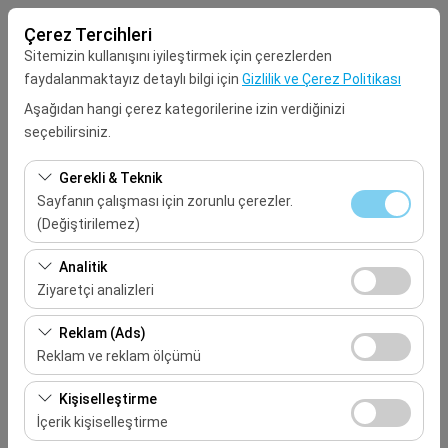
Çerez Tercihleri
Sitemizin kullanışını iyileştirmek için çerezlerden
faydalanmaktayız detaylı bilgi için
Gizlilik ve Çerez Politikası
Aşağıdan hangi çerez kategorilerine izin verdiğinizi
seçebilirsiniz.
Alış Lokasyonu
Gerekli & Teknik
Seçiniz
Sayfanın çalışması için zorunlu çerezler.
(Değiştirilemez)
Aracı farklı bir lokasyona bırakacağım
Bu çerezler sitenin doğru şekilde çalışması, güvenlik,
Analitik
oturum yönetimi ve temel işlevler için gereklidir. Devre
Ziyaretçi analizleri
Alış Tarih & Saat
dışı bırakılamaz.
Bu çerezler, sitemizin nasıl kullanıldığını (ziyaretçi sayısı,
Reklam (Ads)
09:00
en çok ziyaret edilen sayfalar, kullanıcı davranışları)
Reklam ve reklam ölçümü
analiz etmemizi sağlar. Bu veriler, web sitesi
Bırakış Tarih & Saat
Bu çerezler, size ilgi alanlarınıza uygun kişiselleştirilmiş
performansını ölçmek ve kullanıcı deneyimini sürekli
Kişiselleştirme
reklamlar göstermemize ve reklam kampanyalarımızın
iyileştirmek için kullanılır.
İçerik kişiselleştirme
09:00
etkinliğini (gösterim sayısı, tıklama oranı) ölçmemize