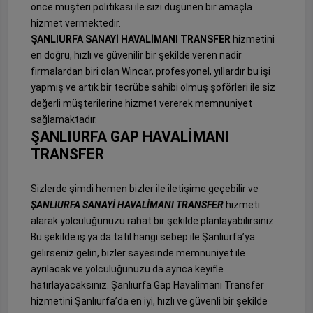
önce müşteri politikası ile sizi düşünen bir amaçla
hizmet vermektedir.
ŞANLIURFA SANAYİ HAVALİMANI TRANSFER
hizmetini
en doğru, hızlı ve güvenilir bir şekilde veren nadir
firmalardan biri olan Wincar, profesyonel, yıllardır bu işi
yapmış ve artık bir tecrübe sahibi olmuş şoförleri ile siz
değerli müşterilerine hizmet vererek memnuniyet
sağlamaktadır.
ŞANLIURFA GAP HAVALİMANI
TRANSFER
Sizlerde şimdi hemen bizler ile iletişime geçebilir ve
ŞANLIURFA SANAYİ HAVALİMANI TRANSFER
hizmeti
alarak yolculuğunuzu rahat bir şekilde planlayabilirsiniz.
Bu şekilde iş ya da tatil hangi sebep ile Şanlıurfa’ya
gelirseniz gelin, bizler sayesinde memnuniyet ile
ayrılacak ve yolculuğunuzu da ayrıca keyifle
hatırlayacaksınız. Şanlıurfa Gap Havalimanı Transfer
hizmetini Şanlıurfa’da en iyi, hızlı ve güvenli bir şekilde