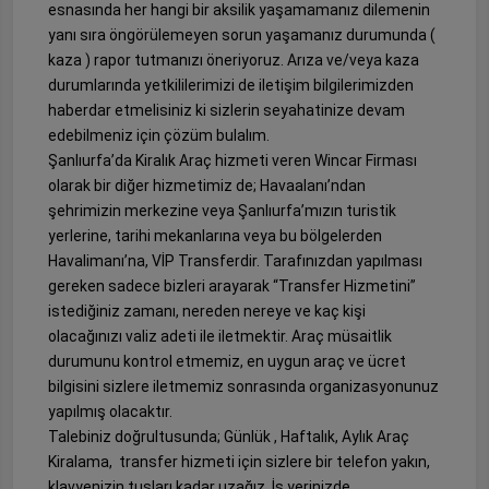
esnasında her hangi bir aksilik yaşamamanız dilemenin
yanı sıra öngörülemeyen sorun yaşamanız durumunda (
kaza ) rapor tutmanızı öneriyoruz. Arıza ve/veya kaza
durumlarında yetkililerimizi de iletişim bilgilerimizden
haberdar etmelisiniz ki sizlerin seyahatinize devam
edebilmeniz için çözüm bulalım.
Şanlıurfa’da Kiralık Araç hizmeti veren Wincar Firması
olarak bir diğer hizmetimiz de; Havaalanı’ndan
şehrimizin merkezine veya Şanlıurfa’mızın turistik
yerlerine, tarihi mekanlarına veya bu bölgelerden
Havalimanı’na, VİP Transferdir. Tarafınızdan yapılması
gereken sadece bizleri arayarak “Transfer Hizmetini”
istediğiniz zamanı, nereden nereye ve kaç kişi
olacağınızı valiz adeti ile iletmektir. Araç müsaitlik
durumunu kontrol etmemiz, en uygun araç ve ücret
bilgisini sizlere iletmemiz sonrasında organizasyonunuz
yapılmış olacaktır.
Talebiniz doğrultusunda; Günlük , Haftalık, Aylık Araç
Kiralama, transfer hizmeti için sizlere bir telefon yakın,
klavyenizin tuşları kadar uzağız. İş yerinizde,