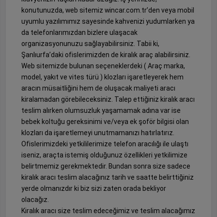
konutunuzda, web sitemiz wincar.com.tr’den veya mobil
uyumlu yazılımımız sayesinde kahvenizi yudumlarken ya
da telefonlarımızdan bizlere ulaşacak
organizasyonunuzu sağlayabilirsiniz. Tabii ki,
Şanlıurfa’daki ofislerimizden de kiralık araç alabilirsiniz.
Web sitemizde bulunan seçeneklerdeki ( Araç marka,
model, yakıt ve vites türü ) klozları işaretleyerek hem
aracın müsaitliğini hem de oluşacak maliyeti aracı
kiralamadan görebileceksiniz. Talep ettiğiniz kiralık aracı
teslim alırken olumsuzluk yaşamamak adına var ise
bebek koltuğu gereksinimi ve/veya ek şoför bilgisi olan
klozları da işaretlemeyi unutmamanızı hatırlatırız.
Ofislerimizdeki yetkililerimize telefon aracılığı ile ulaştı
iseniz, araçta istemiş olduğunuz özellikleri yetkilimize
belirtmemiz gerekmektedir. Bundan sonra size sadece
kiralık aracı teslim alacağınız tarih ve saatte belirttiğiniz
yerde olmanızdır ki biz sizi zaten orada bekliyor
olacağız.
Kiralık aracı size teslim edeceğimiz ve teslim alacağımız