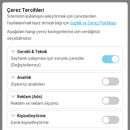
Çerez Tercihleri
Sitemizin kullanışını iyileştirmek için çerezlerden
faydalanmaktayız detaylı bilgi için
Gizlilik ve Çerez Politikası
Aşağıdan hangi çerez kategorilerine izin verdiğinizi
seçebilirsiniz.
Alış Lokasyonu
Gerekli & Teknik
Seçiniz
Sayfanın çalışması için zorunlu çerezler.
(Değiştirilemez)
Aracı farklı bir lokasyona bırakacağım
Bu çerezler sitenin doğru şekilde çalışması, güvenlik,
Analitik
oturum yönetimi ve temel işlevler için gereklidir. Devre
Ziyaretçi analizleri
Alış Tarih & Saat
dışı bırakılamaz.
Bu çerezler, sitemizin nasıl kullanıldığını (ziyaretçi sayısı,
Reklam (Ads)
09:00
en çok ziyaret edilen sayfalar, kullanıcı davranışları)
Reklam ve reklam ölçümü
analiz etmemizi sağlar. Bu veriler, web sitesi
Bırakış Tarih & Saat
Bu çerezler, size ilgi alanlarınıza uygun kişiselleştirilmiş
performansını ölçmek ve kullanıcı deneyimini sürekli
Kişiselleştirme
reklamlar göstermemize ve reklam kampanyalarımızın
iyileştirmek için kullanılır.
İçerik kişiselleştirme
09:00
etkinliğini (gösterim sayısı, tıklama oranı) ölçmemize