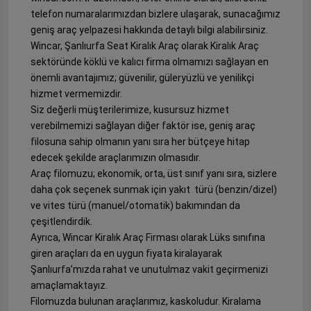
telefon numaralarımızdan bizlere ulaşarak, sunacağımız
geniş araç yelpazesi hakkında detaylı bilgi alabilirsiniz.
Wincar, Şanlıurfa Seat Kiralık Araç olarak Kiralık Araç
sektöründe köklü ve kalıcı firma olmamızı sağlayan en
önemli avantajımız; güvenilir, güleryüzlü ve yenilikçi
hizmet vermemizdir.
Siz değerli müşterilerimize, kusursuz hizmet
verebilmemizi sağlayan diğer faktör ise, geniş araç
filosuna sahip olmanın yanı sıra her bütçeye hitap
edecek şekilde araçlarımızın olmasıdır.
Araç filomuzu; ekonomik, orta, üst sınıf yanı sıra, sizlere
daha çok seçenek sunmak için yakıt türü (benzin/dizel)
ve vites türü (manuel/otomatik) bakımından da
çeşitlendirdik.
Ayrıca, Wincar Kiralık Araç Firması olarak Lüks sınıfına
giren araçları da en uygun fiyata kiralayarak
Şanlıurfa’mızda rahat ve unutulmaz vakit geçirmenizi
amaçlamaktayız.
Filomuzda bulunan araçlarımız, kaskoludur. Kiralama