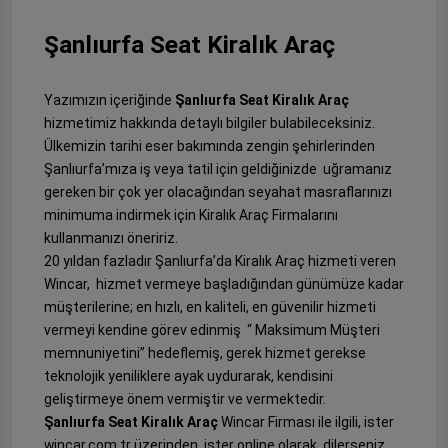
Şanlıurfa Seat Kiralık Araç
Yazımızın içeriğinde
Şanlıurfa Seat Kiralık Araç
hizmetimiz hakkında detaylı bilgiler bulabileceksiniz.
Ülkemizin tarihi eser bakımında zengin şehirlerinden
Şanlıurfa’mıza iş veya tatil için geldiğinizde uğramanız
gereken bir çok yer olacağından seyahat masraflarınızı
minimuma indirmek için Kiralık Araç Firmalarını
kullanmanızı öneririz.
20 yıldan fazladır Şanlıurfa’da Kiralık Araç hizmeti veren
Wincar, hizmet vermeye başladığından günümüze kadar
müşterilerine; en hızlı, en kaliteli, en güvenilir hizmeti
vermeyi kendine görev edinmiş “ Maksimum Müşteri
memnuniyetini” hedeflemiş, gerek hizmet gerekse
teknolojik yeniliklere ayak uydurarak, kendisini
geliştirmeye önem vermiştir ve vermektedir.
Şanlıurfa Seat Kiralık Araç
Wincar Firması ile ilgili, ister
wincar.com.tr üzerinden, ister online olarak, dilerseniz