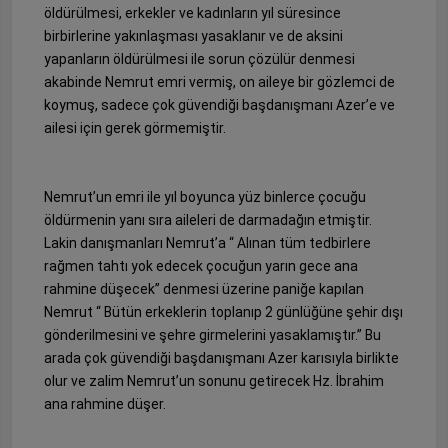
öldürülmesi, erkekler ve kadınların yıl süresince
birbirlerine yakınlaşması yasaklanır ve de aksini
yapanların öldürülmesi ile sorun çözülür denmesi
akabinde Nemrut emri vermiş, on aileye bir gözlemci de
koymuş, sadece çok güvendiği başdanışmanı Azer’e ve
ailesi için gerek görmemiştir.
Nemrut’un emri ile yıl boyunca yüz binlerce çocuğu
öldürmenin yanı sıra aileleri de darmadağın etmiştir.
Lakin danışmanları Nemrut’a “ Alınan tüm tedbirlere
rağmen tahtı yok edecek çocuğun yarın gece ana
rahmine düşecek” denmesi üzerine paniğe kapılan
Nemrut “ Bütün erkeklerin toplanıp 2 günlüğüne şehir dışı
gönderilmesini ve şehre girmelerini yasaklamıştır.” Bu
arada çok güvendiği başdanışmanı Azer karısıyla birlikte
olur ve zalim Nemrut’un sonunu getirecek Hz. İbrahim
ana rahmine düşer.