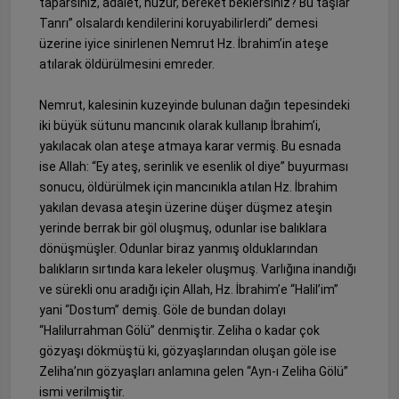
taparsınız, adalet, huzur, bereket beklersiniz? Bu taşlar “
Tanrı” olsalardı kendilerini koruyabilirlerdi” demesi
üzerine iyice sinirlenen Nemrut Hz. İbrahim’in ateşe
atılarak öldürülmesini emreder.
Nemrut, kalesinin kuzeyinde bulunan dağın tepesindeki
iki büyük sütunu mancınık olarak kullanıp İbrahim’i,
yakılacak olan ateşe atmaya karar vermiş. Bu esnada
ise Allah: “Ey ateş, serinlik ve esenlik ol diye” buyurması
sonucu, öldürülmek için mancınıkla atılan Hz. İbrahim
yakılan devasa ateşin üzerine düşer düşmez ateşin
yerinde berrak bir göl oluşmuş, odunlar ise balıklara
dönüşmüşler. Odunlar biraz yanmış olduklarından
balıkların sırtında kara lekeler oluşmuş. Varlığına inandığı
ve sürekli onu aradığı için Allah, Hz. İbrahim’e “Halil’im”
yani “Dostum” demiş. Göle de bundan dolayı
“Halilurrahman Gölü” denmiştir. Zeliha o kadar çok
gözyaşı dökmüştü ki, gözyaşlarından oluşan göle ise
Zeliha’nın gözyaşları anlamına gelen “Ayn-ı Zeliha Gölü”
ismi verilmiştir.