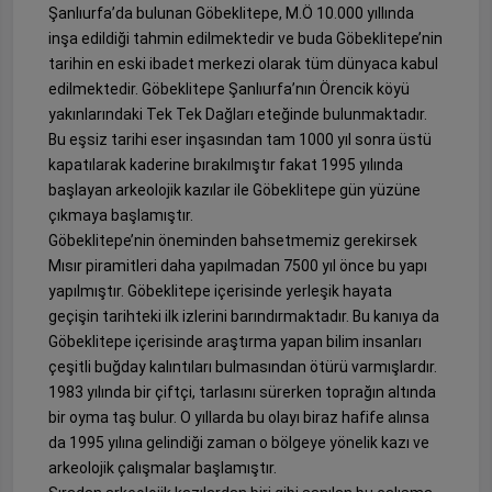
Şanlıurfa’da bulunan Göbeklitepe, M.Ö 10.000 yıllında
inşa edildiği tahmin edilmektedir ve buda Göbeklitepe’nin
tarihin en eski ibadet merkezi olarak tüm dünyaca kabul
edilmektedir. Göbeklitepe Şanlıurfa’nın Örencik köyü
yakınlarındaki Tek Tek Dağları eteğinde bulunmaktadır.
Bu eşsiz tarihi eser inşasından tam 1000 yıl sonra üstü
kapatılarak kaderine bırakılmıştır fakat 1995 yılında
başlayan arkeolojik kazılar ile Göbeklitepe gün yüzüne
çıkmaya başlamıştır.
Göbeklitepe’nin öneminden bahsetmemiz gerekirsek
Mısır piramitleri daha yapılmadan 7500 yıl önce bu yapı
yapılmıştır. Göbeklitepe içerisinde yerleşik hayata
geçişin tarihteki ilk izlerini barındırmaktadır. Bu kanıya da
Göbeklitepe içerisinde araştırma yapan bilim insanları
çeşitli buğday kalıntıları bulmasından ötürü varmışlardır.
1983 yılında bir çiftçi, tarlasını sürerken toprağın altında
bir oyma taş bulur. O yıllarda bu olayı biraz hafife alınsa
da 1995 yılına gelindiği zaman o bölgeye yönelik kazı ve
arkeolojik çalışmalar başlamıştır.