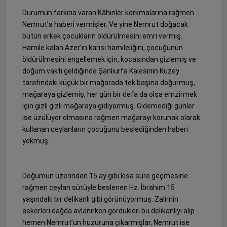
Durumun farkına varan Kâhinler korkmalarına rağmen
Nemrut’a haberi vermişler. Ve yine Nemrut doğacak
bütün erkek çocukların öldürülmesini emri vermiş.
Hamile kalan Azer’in karısı hamileliğini, çocuğunun
öldürülmesini engellemek için, kocasından gizlemiş ve
doğum vakti geldiğinde Şanlıurfa Kalesinin Kuzey
tarafındaki küçük bir mağarada tek başına doğurmuş,
mağaraya gizlemiş, her gün bir defa da olsa emzirmek
için gizli gizli mağaraya gidiyormuş. Gidemediği günler
ise üzülüyor olmasına rağmen mağarayı korunak olarak
kullanan ceylanların çocuğunu beslediğinden haberi
yokmuş.
Doğumun üzerinden 15 ay gibi kısa süre geçmesine
rağmen ceylan sütüyle beslenen Hz. İbrahim 15
yaşındaki bir delikanlı gibi görünüyormuş. Zalimin
askerleri dağda avlanırken gördükleri bu delikanlıyı alıp
hemen Nemrut’un huzuruna çıkarmışlar, Nemrut ise