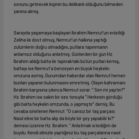
sonunu getirecek kişinin bu delikanlı olduğunu bilmeden
yanına almış.
Sarayda yaşamaya başlayan İbrahim Nemrut’un evlatlığı
Zeliha ile dost olmuş, Nemrut’un halkına yaptığı
zulümlerin doğru olmadığını, putlara tapınmanın
anlamsız olduğunu anlatmış. Günlerden bir gün Hz.
İbrahim aldığı balta ile tapınaktaki bütün putları kırmış,
baltayı ise Nemrut’a benzeyen en büyük heykelin
omzuna asmış. Durumdan haberdar olan Nemrut hemen
bunları yapanın bulunmasını emretmiş. Olayın kahramanı
İbrahim karşısına çıkınca Nemrut sorar: “ Sen mi yaptın?”
Hz. İbrahim ise sakin bir ses tonuyla “ Herkesin gördüğü
gibi balta heykelin omzunda, o yapmıştır” demiş. Bu
cevaba sinirlenen Nemrut: “O cansız bir taş parçası.
Nasıl eline bir balta alıp da böyle bir şey yapabilir ki?”
demesi üzerine Hz. İbrahim: “ Anlatmak istediğim de
buydu. Kendi elinizle yaptığınız bu taş parçalarına nasıl