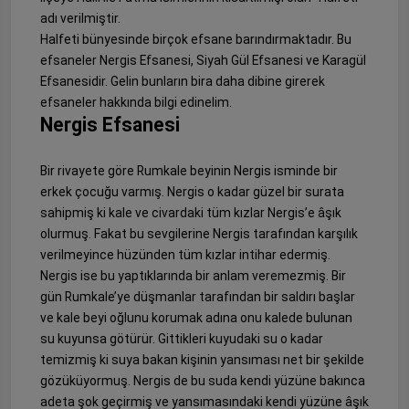
adı verilmiştir.
Halfeti bünyesinde birçok efsane barındırmaktadır. Bu
efsaneler Nergis Efsanesi, Siyah Gül Efsanesi ve Karagül
Efsanesidir. Gelin bunların bira daha dibine girerek
efsaneler hakkında bilgi edinelim.
Nergis Efsanesi
Bir rivayete göre Rumkale beyinin Nergis isminde bir
erkek çocuğu varmış. Nergis o kadar güzel bir surata
sahipmiş ki kale ve civardaki tüm kızlar Nergis’e âşık
olurmuş. Fakat bu sevgilerine Nergis tarafından karşılık
verilmeyince hüzünden tüm kızlar intihar edermiş.
Nergis ise bu yaptıklarında bir anlam veremezmiş. Bir
gün Rumkale’ye düşmanlar tarafından bir saldırı başlar
ve kale beyi oğlunu korumak adına onu kalede bulunan
su kuyunsa götürür. Gittikleri kuyudaki su o kadar
temizmiş ki suya bakan kişinin yansıması net bir şekilde
gözüküyormuş. Nergis de bu suda kendi yüzüne bakınca
adeta şok geçirmiş ve yansımasındaki kendi yüzüne âşık