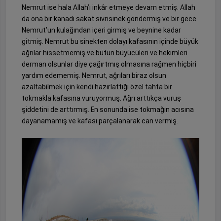
Nemrut ise hala Allah’ı inkâr etmeye devam etmiş. Allah
da ona bir kanadı sakat sivrisinek göndermiş ve bir gece
Nemrut’un kulağından içeri girmiş ve beynine kadar
gitmiş. Nemrut bu sinekten dolayı kafasının içinde büyük
ağrılar hissetmemiş ve bütün büyücüleri ve hekimleri
derman olsunlar diye çağırtmış olmasına rağmen hiçbiri
yardım edememiş. Nemrut, ağrıları biraz olsun
azaltabilmek için kendi hazırlattığı özel tahta bir
tokmakla kafasına vuruyormuş. Ağrı arttıkça vuruş
şiddetini de arttırmış. En sonunda ise tokmağın acısına
dayanamamış ve kafası parçalanarak can vermiş.