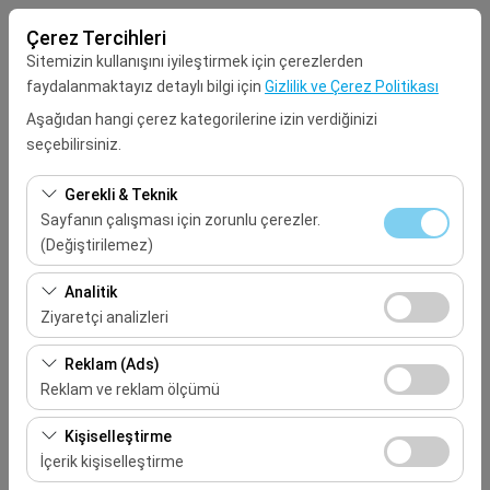
Çerez Tercihleri
Sitemizin kullanışını iyileştirmek için çerezlerden
faydalanmaktayız detaylı bilgi için
Gizlilik ve Çerez Politikası
Aşağıdan hangi çerez kategorilerine izin verdiğinizi
seçebilirsiniz.
Alış Lokasyonu
Gerekli & Teknik
Seçiniz
Sayfanın çalışması için zorunlu çerezler.
(Değiştirilemez)
Aracı farklı bir lokasyona bırakacağım
Bu çerezler sitenin doğru şekilde çalışması, güvenlik,
Analitik
oturum yönetimi ve temel işlevler için gereklidir. Devre
Ziyaretçi analizleri
Alış Tarih & Saat
dışı bırakılamaz.
Bu çerezler, sitemizin nasıl kullanıldığını (ziyaretçi sayısı,
Reklam (Ads)
09:00
en çok ziyaret edilen sayfalar, kullanıcı davranışları)
Reklam ve reklam ölçümü
analiz etmemizi sağlar. Bu veriler, web sitesi
Bırakış Tarih & Saat
Bu çerezler, size ilgi alanlarınıza uygun kişiselleştirilmiş
performansını ölçmek ve kullanıcı deneyimini sürekli
Kişiselleştirme
reklamlar göstermemize ve reklam kampanyalarımızın
iyileştirmek için kullanılır.
İçerik kişiselleştirme
09:00
etkinliğini (gösterim sayısı, tıklama oranı) ölçmemize