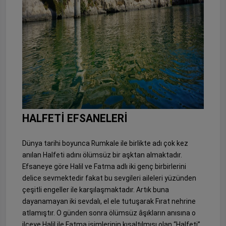
HALFETİ EFSANELERİ
Dünya tarihi boyunca Rumkale ile birlikte adı çok kez
anılan Halfeti adını ölümsüz bir aşktan almaktadır.
Efsaneye göre Halil ve Fatma adlı iki genç birbirlerini
delice sevmektedir fakat bu sevgileri aileleri yüzünden
çeşitli engeller ile karşılaşmaktadır. Artık buna
dayanamayan iki sevdalı, el ele tutuşarak Fırat nehrine
atlamıştır. O günden sonra ölümsüz âşıkların anısına o
ilçeye Halil ile Fatma isimlerinin kısaltılmışı olan “Halfeti”