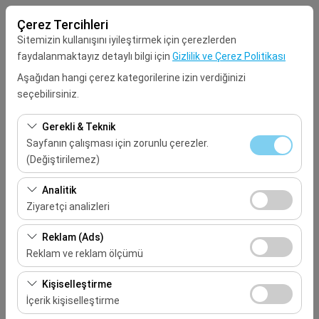
Çerez Tercihleri
Sitemizin kullanışını iyileştirmek için çerezlerden
faydalanmaktayız detaylı bilgi için
Gizlilik ve Çerez Politikası
Aşağıdan hangi çerez kategorilerine izin verdiğinizi
seçebilirsiniz.
Alış Lokasyonu
Gerekli & Teknik
Seçiniz
Sayfanın çalışması için zorunlu çerezler.
(Değiştirilemez)
Aracı farklı bir lokasyona bırakacağım
Bu çerezler sitenin doğru şekilde çalışması, güvenlik,
Analitik
oturum yönetimi ve temel işlevler için gereklidir. Devre
Ziyaretçi analizleri
Alış Tarih & Saat
dışı bırakılamaz.
Bu çerezler, sitemizin nasıl kullanıldığını (ziyaretçi sayısı,
Reklam (Ads)
09:00
en çok ziyaret edilen sayfalar, kullanıcı davranışları)
Reklam ve reklam ölçümü
analiz etmemizi sağlar. Bu veriler, web sitesi
Bırakış Tarih & Saat
Bu çerezler, size ilgi alanlarınıza uygun kişiselleştirilmiş
performansını ölçmek ve kullanıcı deneyimini sürekli
Kişiselleştirme
reklamlar göstermemize ve reklam kampanyalarımızın
iyileştirmek için kullanılır.
İçerik kişiselleştirme
09:00
etkinliğini (gösterim sayısı, tıklama oranı) ölçmemize