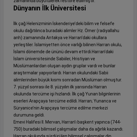
zamanında büyütülerek restore edilmiştir.
Dünyanın İlk Üniversitesi
İlk çağ Helenizminin İskenderiye’deki bilim ve felsefe
okulu dağıtılınca buradaki alimler Hz. Ömer (radıyallahu
anh) zamanında Antakya ve Harran’daki okullara
yerleştiler. İslamiyetten önce varlığı bilinen Harran okulu,
İslami dönemde de ününü devam ettirdi.Harran’daki
İslam üniversitesinde Sabiiler, Hristiyan ve
Müslümanlardan oluşan aydın gruplar vardı ve bunlar
araştırmalar yapıyorlardı. Harran okulundaki Sabii
alimlerinden büyük kısmı sonradan Müslüman olmuştur.
7. yüzyıl sonrası ile 8. yüzyılın ilk yarısında Harran
okulunda tercüme işi hızlandı. İlk çağ Yunan bilginlerinin
eserleri Arapçaya tercüme edildi. Harran; Yunanca ve
Süryanice’nin Arapçaya tercüme edilme merkezi
durumuna geldi.
Emevi Halifesi II. Mervan, Harran’ı başkent yapınca (744-
750) buradaki bilimsel çalışmalar daha da ağırlık kazandı.
Harran okulunda sürdürülen bilimsel çalışmalar din,