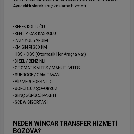
Ayrıcalıklı olarak araç kiralama hizmeti;
•BEBEK KOLTUĞU
•RENT A CAR KASKOLU
•7/24 YOL YARDIM
•KM SINIRI 300 KM
•HGS / OGS (Otomatik Her Araçta Var)
•DİZEL / BENZİNLİ
•OTOMATİK VİTES / MANUEL VİTES
•SUNROOF / CAM TAVAN
•VİP MERCEDES VİTO
•ŞOFÖRLÜ / ŞOFÖRSÜZ
•GENÇ SÜRÜCÜ PAKETİ
•SCDW SİGORTASI
NEDEN WİNCAR TRANSFER HİZMETİ
BOZOVA?