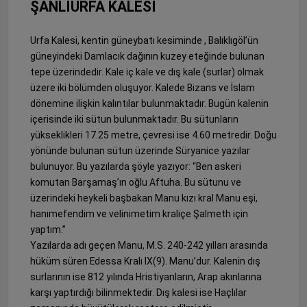
ŞANLIURFA KALESİ
Urfa Kalesi, kentin güneybatı kesiminde , Balıklıgöl’ün
güneyindeki Damlacık dağının kuzey eteğinde bulunan
tepe üzerindedir. Kale iç kale ve dış kale (surlar) olmak
üzere iki bölümden oluşuyor. Kalede Bizans ve İslam
dönemine ilişkin kalıntılar bulunmaktadır. Bugün kalenin
içerisinde iki sütun bulunmaktadır. Bu sütunların
yükseklikleri 17.25 metre, çevresi ise 4.60 metredir. Doğu
yönünde bulunan sütun üzerinde Süryanice yazılar
bulunuyor. Bu yazılarda şöyle yazıyor: “Ben askeri
komutan Barşamaş’ın oğlu Aftuha. Bu sütunu ve
üzerindeki heykeli başbakan Manu kızı kral Manu eşi,
hanımefendim ve velinimetim kraliçe Şalmeth için
yaptım.”
Yazılarda adı geçen Manu, M.S. 240-242 yılları arasında
hüküm süren Edessa Kralı IX(9). Manu’dur. Kalenin dış
surlarının ise 812 yılında Hristiyanların, Arap akınlarına
karşı yaptırdığı bilinmektedir. Dış kalesi ise Haçlılar