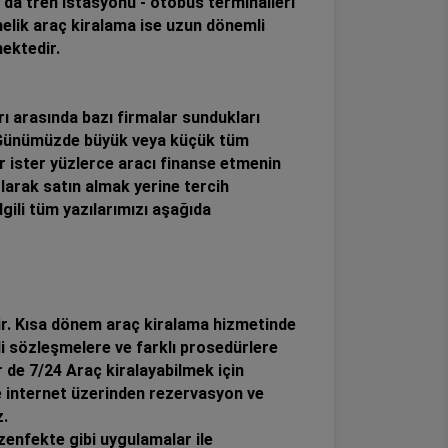
 da tren istasyonu - otobüs terminalleri
önelik araç kiralama ise uzun dönemli
ektedir.
ı arasında bazı firmalar sundukları
r. Günümüzde büyük veya küçük tüm
bir ister yüzlerce aracı finanse etmenin
larak satın almak yerine tercih
lgili tüm yazılarımızı aşağıda
r. Kısa dönem araç kiralama hizmetinde
li sözleşmelere ve farklı prosedürlere
r de 7/24 Araç kiralayabilmek için
ze internet üzerinden rezervasyon ve
.
enfekte gibi uygulamalar ile