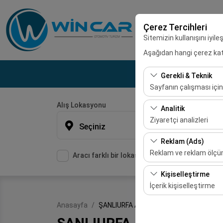
Çerez Tercihleri
Sitemizin kullanışını iyil
Aşağıdan hangi çerez kateg
Gerekli & Teknik
Sayfanın çalışması için
Alış Lokasyonu
Bu çerezler sitenin doğr
Analitik
bırakılamaz.
Ziyaretçi analizleri
Seçiniz
Bu çerezler, sitemizin na
Reklam (Ads)
etmemizi sağlar. Bu veri
Reklam ve reklam ölç
Aracı farklı bir lokasyona bırakacağım
Bu çerezler, size ilgi 
Kişiselleştirme
etkinliğini (gösterim sa
İçerik kişiselleştirme
Bu çerezler, kullanıcı a
Anasayfa
ŞANLIURFA ARAÇ KİRALAMA
deneyiminizin tutarlılığı