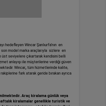
ayı hedefleyen Wincar Şanlıurfa’nın en
 son model marka araçlarıyla sizlere en
üst seviyelere çıkartarak kendisini belli
met anlayışı ile müşterilerine verdiği güven
mektedir. Wincar
,
tüm hizmetlerinde kalite,
kiplerine fark atarak geride bırakan ayrıca
denilmektedir. Araç kiralama günlük veya
ftalık kiralamalar genellikle turistik ve