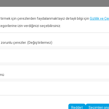
Rezervasyon Ara
Gir
eştirmek için çerezlerden faydalanmaktayız detaylı bilgi için
Gizlilik ve Ç
orilerine izin verdiğinizi seçebilirsiniz.
Anasayfa
Kiralık Araçlar
Kiral
 zorunlu çerezler. (Değiştirilemez)
Alış Tarih & Saat
Bırakış Tarih & S
u şekilde çalışması, güvenlik, oturum yönetimi ve temel işlevler için gere
09:00
sıl kullanıldığını (ziyaretçi sayısı, en çok ziyaret edilen sayfalar, kullanı
ler, web sitesi performansını ölçmek ve kullanıcı deneyimini sürekli iyileş
ümü
alanlarınıza uygun kişiselleştirilmiş reklamlar göstermemize ve reklam 
yısı, tıklama oranı) ölçmemize olanak tanır.
rayüzü ayarlarınızı, dil tercihinizi ve diğer yapılandırmalarınızı koruyarak
nı ve sürekliliğini sağlamak amacıyla kullanılır.
Reddet
Seçimleri on