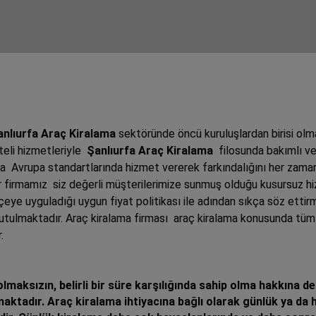
anlıurfa Araç Kiralama
sektöründe öncü kuruluşlardan birisi olm
iteli hizmetleriyle
Şanlıurfa Araç Kiralama
filosunda bakımlı ve
a Avrupa standartlarında hizmet vererek farkındalığını her zaman 
ar firmamız siz değerli müşterilerimize sunmuş olduğu kusursuz hiz
çeye uyguladığı uygun fiyat politikası ile adından sıkça söz ettir
ulmaktadır. Araç kiralama firması araç kiralama konusunda tüm ra
r.
olmaksızın, belirli bir süre karşılığında sahip olma hakkına 
aktadır. Araç kiralama ihtiyacına bağlı olarak günlük ya da ha