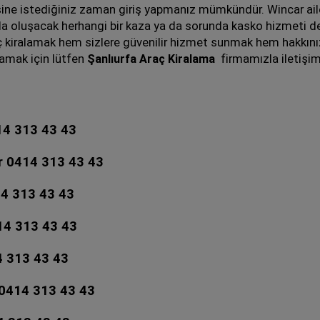
esine istediğiniz zaman giriş yapmanız mümkündür. Wincar ail
a oluşacak herhangi bir kaza ya da sorunda kasko hizmeti dev
 kiralamak hem sizlere güvenilir hizmet sunmak hem hakkını
lamak için lütfen
Şanlıurfa Araç Kiralama
firmamızla iletişim
14 313 43 43
ar 0414 313 43 43
14 313 43 43
414 313 43 43
4 313 43 43
 0414 313 43 43