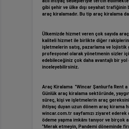
acil ihtiyaç sebepleriyle tercih edilmek
gibi şehir ve ülke dışı seyahat trafiğini
araç kiralamadır. Bu tip araç kiralama d
Ülkemizde hizmet veren çok sayıda araç 
kaliteli hizmet ile birlikte diğer raki
işletmelerin satış, pazarlama ve lojistik 
profesyonel olarak yönetmenin sizler içi
edebileceğiniz çok daha avantajlı bir yol
inceleyebilirsiniz.
Araç Kiralama "Wincar Şanlıurfa Rent a
Günlük araç kiralama sektöründe, yaygı
süreç, kişi ve işletmelerin araç gereksin
ihtiyaç duyan uzun dönem araç kirama hizm
wincar.com.tr sayfamızı ziyaret ederek di
ödeme yapma imkânı tanıyor ve birçok 
"Merak etmeyin, Pandemi döneminde firm