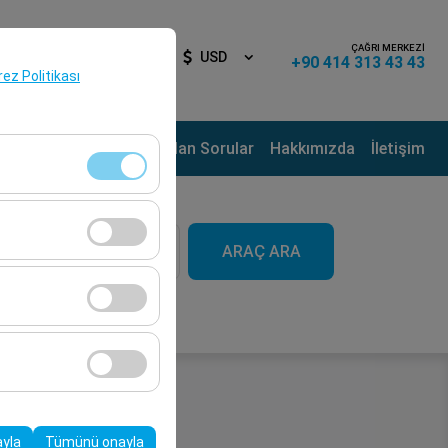
ÇAĞRI MERKEZİ
iş Yap
TR
USD
+90 414 313 43 43
erez Politikası
ama Noktaları
Sık Sorulan Sorular
Hakkımızda
İletişim
aat
klidir. Devre dışı
ARAÇ ARA
09:00
cı davranışları) analiz
tirmek için kullanılır.
kampanyalarımızın
, platformdaki
ayla
Tümünü onayla