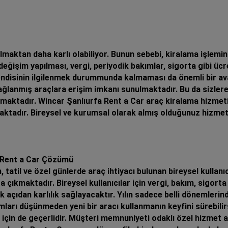
aktan daha karlı olabiliyor. Bunun sebebi, kiralama işlemind
eğişim yapılması, vergi, periyodik bakımlar, sigorta gibi ücr
 kendisinin ilgilenmek durummunda kalmaması da önemli bir a
ağlanmış araçlara erişim imkanı sunulmaktadır. Bu da sizlere
lamaktadır. Wincar Şanlıurfa Rent a Car araç kiralama hizme
ktadır. Bireysel ve kurumsal olarak almış olduğunuz hizmetle
a Rent a Car Çözümü
 tatil ve özel günlerde araç ihtiyacı bulunan bireysel kullanı
çıkmaktadır. Bireysel kullanıcılar için vergi, bakım, sigort
 açıdan karlılık sağlayacaktır. Yılın sadece belli dönemlerind
rımları düşünmeden yeni bir aracı kullanmanın keyfini sürebil
 için de geçerlidir. Müşteri memnuniyeti odaklı özel hizmet a