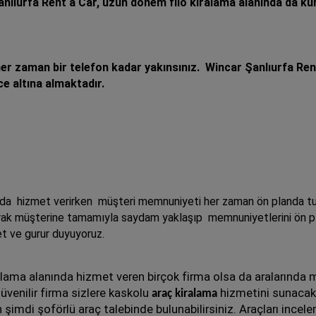
lıurfa Rent a Car, uzun dönem filo kiralama alanında da kur
her zaman bir telefon kadar yakınsınız. Wincar Şanlıurfa Ren
ce altına almaktadır.
unda hizmet verirken müşteri memnuniyeti her zaman ön planda t
larak müşterine tamamıyla saydam yaklaşıp memnuniyetlerini ön pl
 ve gurur duyuyoruz.
ralama alanında hizmet veren birçok firma olsa da aralarında 
üvenilir firma sizlere kaskolu
hizmetini sunacak, e
araç kiralama
şimdi şoförlü araç talebinde bulunabilirsiniz. Araçları incel