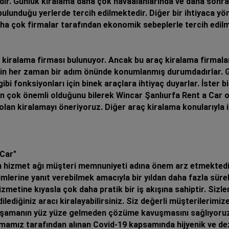
tedir. Günlük kiralama daha çok havaalanlarında ve daha sonra
n bulunduğu yerlerde tercih edilmektedir. Diğer bir ihtiyaca y
aha çok firmalar tarafından ekonomik sebeplerle tercih edilm
kiralama firması bulunuyor. Ancak bu araç kiralama firmalar
plerinin her zaman bir adım önünde konumlanmış durumdadırla
gibi fonksiyonları için binek araçlara ihtiyaç duyarlar. İster 
n çok önemli olduğunu bilerek Wincar Şanlıurfa Rent a Car o
 olan kiralamayı öneriyoruz. Diğer araç kiralama konularıyla i
 Car"
n hizmet ağı müşteri memnuniyeti adına önem arz etmektedi
imlerine yanıt verebilmek amacıyla bir yıldan daha fazla süre
etine kıyasla çok daha pratik bir iş akışına sahiptir. Sizle
lediğiniz aracı kiralayabilirsiniz. Siz değerli müşterilerimi
aşamanın yüz yüze gelmeden çözüme kavuşmasını sağlıyoruz
amız tarafından alınan Covid-19 kapsamında hijyenik ve dez