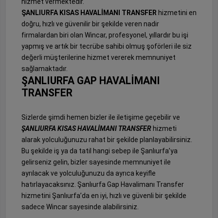
hizmet vermektedir.
ŞANLIURFA KISAS HAVALİMANI TRANSFER
hizmetini en
doğru, hızlı ve güvenilir bir şekilde veren nadir
firmalardan biri olan Wincar, profesyonel, yıllardır bu işi
yapmış ve artık bir tecrübe sahibi olmuş şoförleri ile siz
değerli müşterilerine hizmet vererek memnuniyet
sağlamaktadır.
ŞANLIURFA GAP HAVALİMANI
TRANSFER
Sizlerde şimdi hemen bizler ile iletişime geçebilir ve
ŞANLIURFA KISAS HAVALİMANI TRANSFER
hizmeti
alarak yolculuğunuzu rahat bir şekilde planlayabilirsiniz.
Bu şekilde iş ya da tatil hangi sebep ile Şanlıurfa’ya
gelirseniz gelin, bizler sayesinde memnuniyet ile
ayrılacak ve yolculuğunuzu da ayrıca keyifle
hatırlayacaksınız. Şanlıurfa Gap Havalimanı Transfer
hizmetini Şanlıurfa’da en iyi, hızlı ve güvenli bir şekilde
sadece Wincar sayesinde alabilirsiniz.