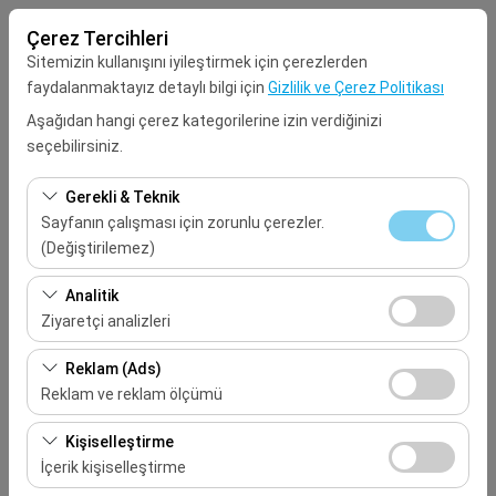
Çerez Tercihleri
Sitemizin kullanışını iyileştirmek için çerezlerden
faydalanmaktayız detaylı bilgi için
Gizlilik ve Çerez Politikası
Aşağıdan hangi çerez kategorilerine izin verdiğinizi
seçebilirsiniz.
Alış Lokasyonu
Gerekli & Teknik
Seçiniz
Sayfanın çalışması için zorunlu çerezler.
(Değiştirilemez)
Aracı farklı bir lokasyona bırakacağım
Bu çerezler sitenin doğru şekilde çalışması, güvenlik,
Analitik
oturum yönetimi ve temel işlevler için gereklidir. Devre
Ziyaretçi analizleri
Alış Tarih & Saat
dışı bırakılamaz.
Bu çerezler, sitemizin nasıl kullanıldığını (ziyaretçi sayısı,
Reklam (Ads)
09:00
en çok ziyaret edilen sayfalar, kullanıcı davranışları)
Reklam ve reklam ölçümü
analiz etmemizi sağlar. Bu veriler, web sitesi
Bırakış Tarih & Saat
Bu çerezler, size ilgi alanlarınıza uygun kişiselleştirilmiş
performansını ölçmek ve kullanıcı deneyimini sürekli
Kişiselleştirme
reklamlar göstermemize ve reklam kampanyalarımızın
iyileştirmek için kullanılır.
İçerik kişiselleştirme
09:00
etkinliğini (gösterim sayısı, tıklama oranı) ölçmemize