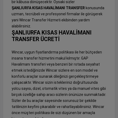
bir kâbusa dönüşecektir. Oysaki sizler
ŞANLIURFA KISAS HAVALİMANI TRANSFER
konusunda
uzman, tecrübeli ve profesyonel firmalar ile görüşerek
yani Wincar Transfer Hizmeti ekibinden yardım
alabilirsiniz.
ŞANLIURFA KISAS HAVALİMANI
TRANSFER ÜCRETİ
Wincar, uygun fiyatlandırma politikası ile her bütçeden
insana transfer hizmetini makul kılmıştır. GAP
Havalimanı transferi veya benzeri bir rotada seyahat
etmek istediğinizde Wincar sizlere en son model ve
konforlu araçlar sunarak dileğinizi gerçekleştirmeye
çalışacaktır. Wincar sizin istekleriniz doğrultusunda
yolcu sayısı, dizel, otomatik vites ya da manuel vites gibi
birçok özelliğe sahip aracı sizlerin önünüze sunmaktadır.
Sizler de bu araçlar sayesinde sorunsuz bir şekilde
tatilinizin keyfini çıkarabilir ve rahatlayabilirsiniz. Wincar
önce müşteri politikası ile sizi düşünen bir amaçla